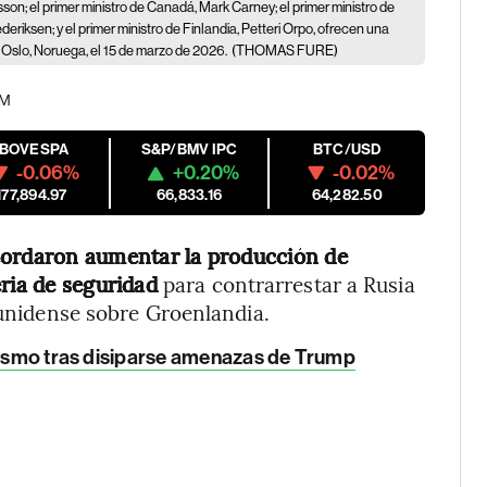
tersson; el primer ministro de Canadá, Mark Carney; el primer ministro de
riksen; y el primer ministro de Finlandia, Petteri Orpo, ofrecen una
 Oslo, Noruega, el 15 de marzo de 2026.
(THOMAS FURE)
AM
IBOVESPA
S&P/BMV IPC
BTC/USD
-0.06%
+0.20%
-0.02%
177,894.97
66,833.16
64,282.50
cordaron aumentar la producción de
ria de seguridad
para contrarrestar a Rusia
ounidense sobre Groenlandia.
urismo tras disiparse amenazas de Trump