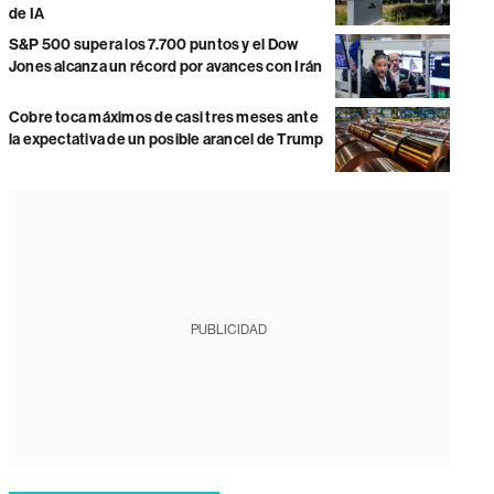
de IA
S&P 500 supera los 7.700 puntos y el Dow
Jones alcanza un récord por avances con Irán
Cobre toca máximos de casi tres meses ante
la expectativa de un posible arancel de Trump
PUBLICIDAD