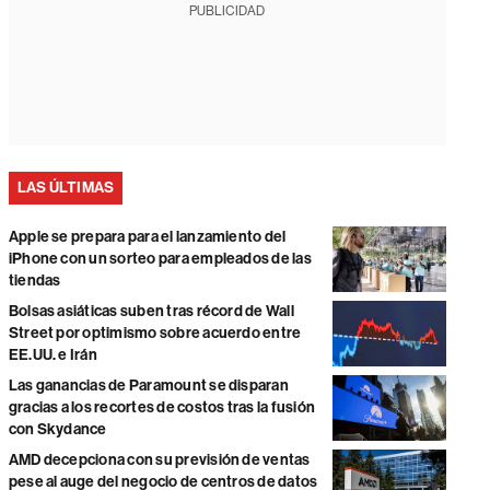
PUBLICIDAD
LAS ÚLTIMAS
Apple se prepara para el lanzamiento del
iPhone con un sorteo para empleados de las
tiendas
Bolsas asiáticas suben tras récord de Wall
Street por optimismo sobre acuerdo entre
EE.UU. e Irán
Las ganancias de Paramount se disparan
gracias a los recortes de costos tras la fusión
con Skydance
AMD decepciona con su previsión de ventas
pese al auge del negocio de centros de datos