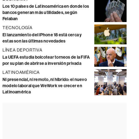
Los 10 países de Latinoamérica en donde los
bancos generan más utilidades, según
Felaban
TECNOLOGÍA
El lanzamiento del iPhone 18 está cerca y
estas son las últimas novedades
LÍNEA DEPORTIVA
La UEFA estudia boicotear torneos de la FIFA
por su plan de abrirse a inversión privada
LATINOAMÉRICA
Ni presencial, ni remoto, ni híbrido: el nuevo
modelo laboral que WeWork ve crecer en
Latinoamérica