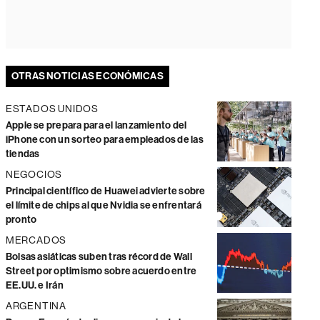
OTRAS NOTICIAS ECONÓMICAS
ESTADOS UNIDOS
Apple se prepara para el lanzamiento del
iPhone con un sorteo para empleados de las
tiendas
NEGOCIOS
Principal científico de Huawei advierte sobre
el límite de chips al que Nvidia se enfrentará
pronto
MERCADOS
Bolsas asiáticas suben tras récord de Wall
Street por optimismo sobre acuerdo entre
EE.UU. e Irán
ARGENTINA