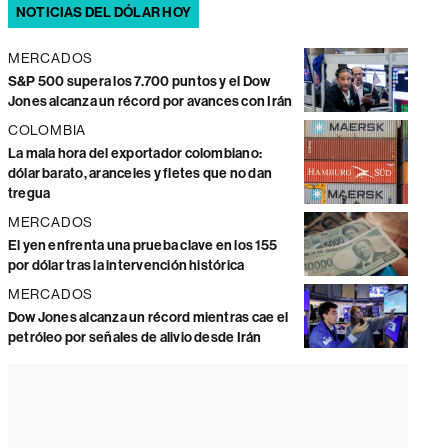
NOTICIAS DEL DÓLAR HOY
MERCADOS
S&P 500 supera los 7.700 puntos y el Dow
Jones alcanza un récord por avances con Irán
COLOMBIA
La mala hora del exportador colombiano:
dólar barato, aranceles y fletes que no dan
tregua
MERCADOS
El yen enfrenta una prueba clave en los 155
por dólar tras la intervención histórica
MERCADOS
Dow Jones alcanza un récord mientras cae el
petróleo por señales de alivio desde Irán