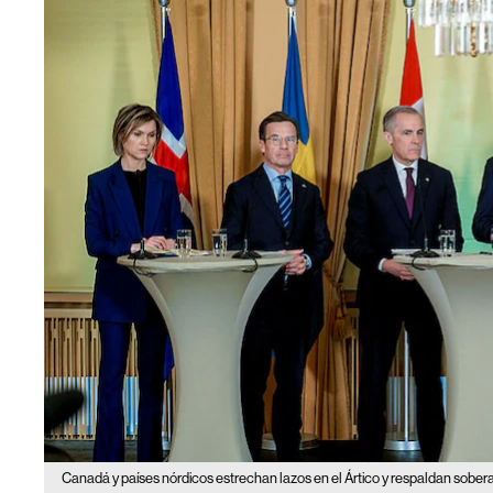
Canadá y países nórdicos estrechan lazos en el Ártico y respaldan sober