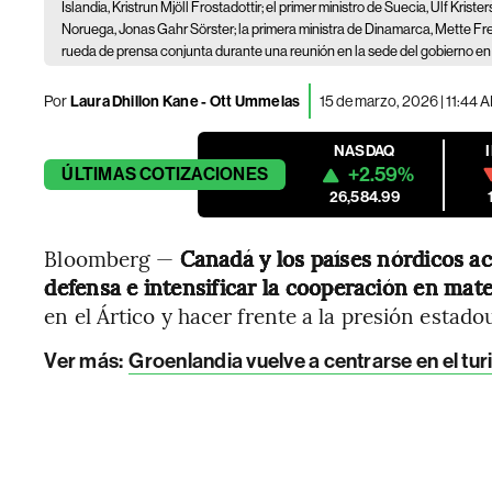
Islandia, Kristrun Mjöll Frostadottir; el primer ministro de Suecia, Ulf Kris
Noruega, Jonas Gahr Sörster; la primera ministra de Dinamarca, Mette Frede
rueda de prensa conjunta durante una reunión en la sede del gobierno en
Por
Laura Dhillon Kane - Ott Ummelas
15 de marzo, 2026 | 11:44 
NASDAQ
+2.59%
ÚLTIMAS
COTIZACIONES
26,584.99
Bloomberg —
Canadá y los países nórdicos a
defensa e intensificar la cooperación en mate
en el Ártico y hacer frente a la presión estad
Ver más:
Groenlandia vuelve a centrarse en el t