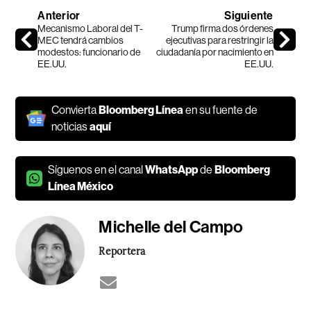
Anterior
Siguiente
Mecanismo Laboral del T-
Trump firma dos órdenes
MEC tendrá cambios
ejecutivas para restringir la
modestos: funcionario de
ciudadanía por nacimiento en
EE.UU.
EE.UU.
Convierta
Bloomberg Línea
en su fuente de
noticias
aquí
Síguenos en el canal
WhatsApp
de
Bloomberg
Línea México
Michelle del Campo
Reportera