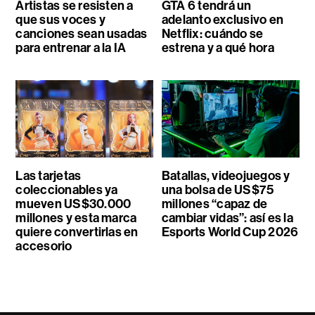
Artistas se resisten a
GTA 6 tendrá un
que sus voces y
adelanto exclusivo en
canciones sean usadas
Netflix: cuándo se
para entrenar a la IA
estrena y a qué hora
Las tarjetas
Batallas, videojuegos y
coleccionables ya
una bolsa de US$75
mueven US$30.000
millones “capaz de
millones y esta marca
cambiar vidas”: así es la
quiere convertirlas en
Esports World Cup 2026
accesorio