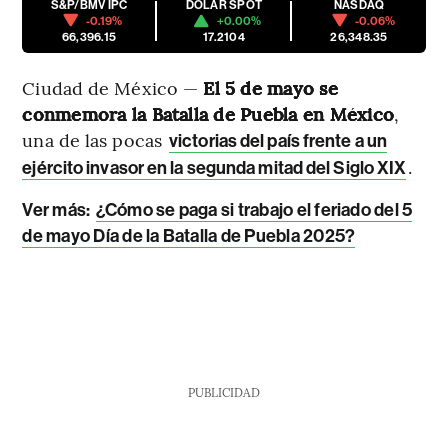
S&P/BMV IPC
DÓLAR SPOT
NASDAQ
-0.19%
+0.00%
-0.06%
66,396.15
17.2104
26,348.35
Ciudad de México —
El 5 de mayo se
conmemora la Batalla de Puebla en México
,
una de las pocas
victorias del país frente a un
.
ejército invasor en la segunda mitad del Siglo XIX
Ver más:
¿Cómo se paga si trabajo el feriado del 5
de mayo Día de la Batalla de Puebla 2025?
PUBLICIDAD