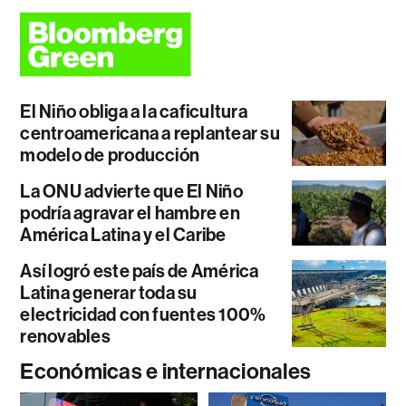
El Niño obliga a la caficultura
centroamericana a replantear su
modelo de producción
La ONU advierte que El Niño
podría agravar el hambre en
América Latina y el Caribe
Así logró este país de América
Latina generar toda su
electricidad con fuentes 100%
renovables
Económicas e internacionales