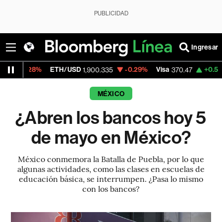
PUBLICIDAD
Ingresar
.28%
ETH/USD
-0.29%
Visa
+0.52%
Merc
1,900.335
370.47
MÉXICO
¿Abren los bancos hoy 5
de mayo en México?
México conmemora la Batalla de Puebla, por lo que
algunas actividades, como las clases en escuelas de
educación básica, se interrumpen. ¿Pasa lo mismo
con los bancos?