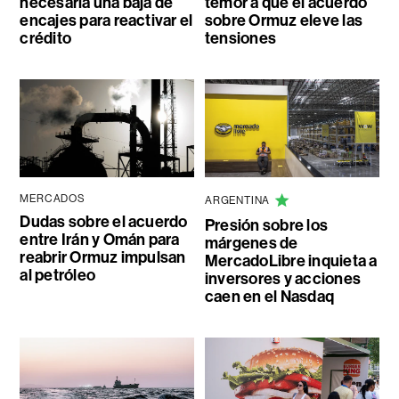
necesaria una baja de
temor a que el acuerdo
encajes para reactivar el
sobre Ormuz eleve las
crédito
tensiones
MERCADOS
ARGENTINA
Dudas sobre el acuerdo
Presión sobre los
entre Irán y Omán para
márgenes de
reabrir Ormuz impulsan
MercadoLibre inquieta a
al petróleo
inversores y acciones
caen en el Nasdaq