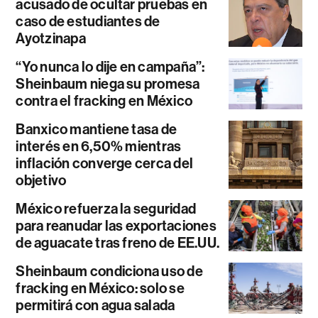
acusado de ocultar pruebas en
caso de estudiantes de
Ayotzinapa
“Yo nunca lo dije en campaña”:
Sheinbaum niega su promesa
contra el fracking en México
Banxico mantiene tasa de
interés en 6,50% mientras
inflación converge cerca del
objetivo
México refuerza la seguridad
para reanudar las exportaciones
de aguacate tras freno de EE.UU.
Sheinbaum condiciona uso de
fracking en México: solo se
permitirá con agua salada