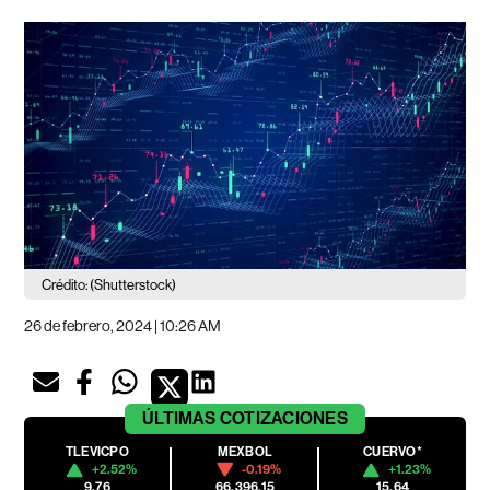
Crédito: (Shutterstock)
26 de febrero, 2024 | 10:26 AM
ÚLTIMAS
COTIZACIONES
TLEVICPO
MEXBOL
CUERVO*
+2.52%
-0.19%
+1.23%
9.76
66,396.15
15.64