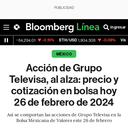
PUBLICIDAD
Ingresar
-0.15%
ETH/USD
-0.08%
Visa
64,294.01
1,904.308
370.47
MÉXICO
Acción de Grupo
Televisa, al alza: precio y
cotización en bolsa hoy
26 de febrero de 2024
Así se comportan las acciones de Grupo Televisa en la
Bolsa Mexicana de Valores este 26 de febrero