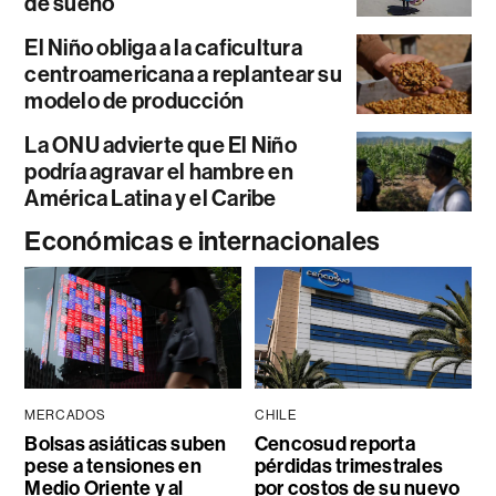
de sueño
El Niño obliga a la caficultura
centroamericana a replantear su
modelo de producción
La ONU advierte que El Niño
podría agravar el hambre en
América Latina y el Caribe
Económicas e internacionales
MERCADOS
CHILE
Bolsas asiáticas suben
Cencosud reporta
pese a tensiones en
pérdidas trimestrales
Medio Oriente y al
por costos de su nuevo