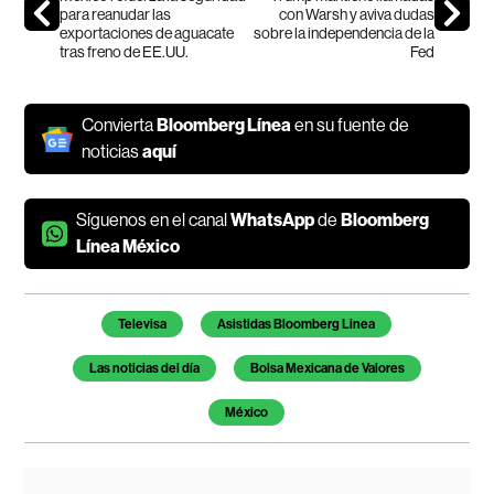
para reanudar las
con Warsh y aviva dudas
exportaciones de aguacate
sobre la independencia de la
tras freno de EE.UU.
Fed
Convierta
Bloomberg Línea
en su fuente de
noticias
aquí
Síguenos en el canal
WhatsApp
de
Bloomberg
Línea México
Temas de este artículo
Televisa
Asistidas Bloomberg Linea
Las noticias del día
Bolsa Mexicana de Valores
México