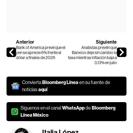
Anterior
Siguiente
Bank of America prevé que el
Analistas prevén que
yen se aprecie 6% frente al
Banxico deje sin cambio la
dólar a finales de 2026
tasa mientras inflación baja a
3,13% en julio
Convierta
Bloomberg Línea
en su fuente de
noticias
aquí
Síguenos en el canal
WhatsApp
de
Bloomberg
Línea México
Italia López