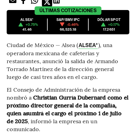
ÚLTIMAS
COTIZACIONES
ALSEA*
S&P/BMV IPC
DÓLAR SPOT
+0.75%
-0.46%
+0.17%
41.46
66,525.18
17.2651
Ciudad de México — Alsea (
), una
ALSEA*
operadora mexicana de cafeterías y
restaurantes, anunció la salida de Armando
Torrado Martínez de la dirección general
luego de casi tres años en el cargo.
El Consejo de Administración de la empresa
nombró a
Christian Gurría Dubernard como el
próximo director general de la compañía,
quien asumirá el cargo el próximo 1 de julio
de 2025
, informó la empresa en un
comunicado.