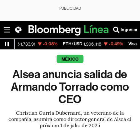
PUBLICIDAD
Ingresar
-0.08%
ETH/USD
-0.49%
Visa
4,733.91
1,906.418
368.54
MÉXICO
Alsea anuncia salida de
Armando Torrado como
CEO
Christian Gurría Dubernard, un veterano de la
compañía, asumirá como director general de Alsea el
próximo 1 de julio de 2025