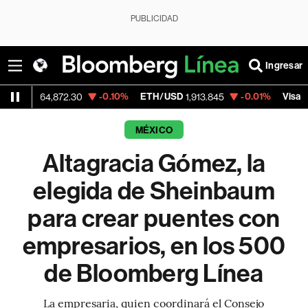
PUBLICIDAD
Ingresar
-0.10%
ETH/USD
-0.01%
Visa
64,872.30
1,913.845
362.50
MÉXICO
Altagracia Gómez, la
elegida de Sheinbaum
para crear puentes con
empresarios, en los 500
de Bloomberg Línea
La empresaria, quien coordinará el Consejo