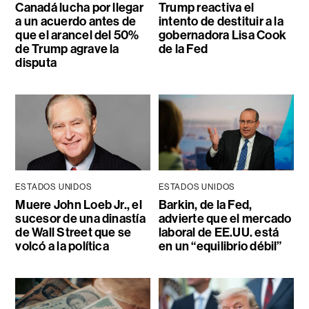
Canadá lucha por llegar
Trump reactiva el
a un acuerdo antes de
intento de destituir a la
que el arancel del 50%
gobernadora Lisa Cook
de Trump agrave la
de la Fed
disputa
ESTADOS UNIDOS
ESTADOS UNIDOS
Muere John Loeb Jr., el
Barkin, de la Fed,
sucesor de una dinastía
advierte que el mercado
de Wall Street que se
laboral de EE.UU. está
volcó a la política
en un “equilibrio débil”