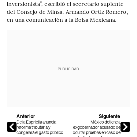
inversionista”, escribió el secretario suplente
del Consejo de Minsa, Armando Ortiz Romero,
en una comunicación a la Bolsa Mexicana.
PUBLICIDAD
Anterior
Siguiente
De la Espriella anuncia
México detiene a
reforma tributaria y
exgobernador acusado de
congelará el gasto público
ocultar pruebas en caso de