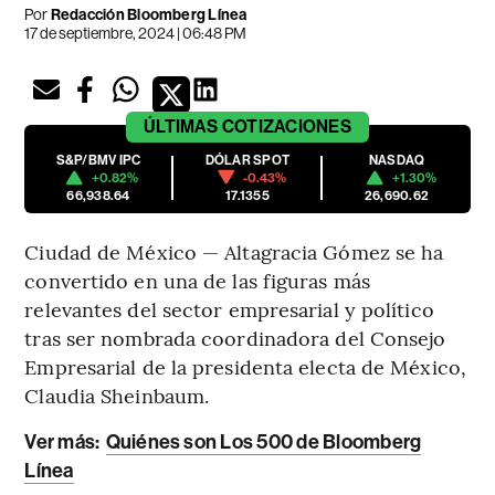
Por
Redacción Bloomberg Línea
17 de septiembre, 2024 | 06:48 PM
ÚLTIMAS
COTIZACIONES
S&P/BMV IPC
DÓLAR SPOT
NASDAQ
+0.82%
-0.43%
+1.30%
66,938.64
17.1355
26,690.62
Ciudad de México — Altagracia Gómez se ha
convertido en una de las figuras más
relevantes del sector empresarial y político
tras ser nombrada coordinadora del Consejo
Empresarial de la presidenta electa de México,
Claudia Sheinbaum.
Ver más:
Quiénes son Los 500 de Bloomberg
Línea