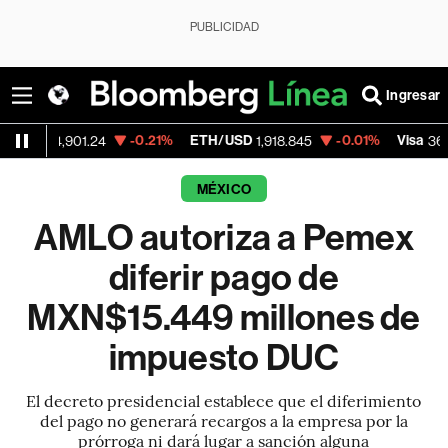
PUBLICIDAD
Ingresar
-0.21%
ETH/USD
-0.01%
Visa
-2
,901.24
1,918.845
362.50
MÉXICO
AMLO autoriza a Pemex
diferir pago de
MXN$15.449 millones de
impuesto DUC
El decreto presidencial establece que el diferimiento
del pago no generará recargos a la empresa por la
prórroga ni dará lugar a sanción alguna