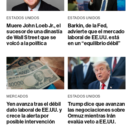
ESTADOS UNIDOS
ESTADOS UNIDOS
Muere John Loeb Jr., el
Barkin, de la Fed,
sucesor de una dinastía
advierte que el mercado
de Wall Street que se
laboral de EE.UU. está
volcó a la política
en un “equilibrio débil”
MERCADOS
ESTADOS UNIDOS
Yen avanza tras el débil
Trump dice que avanzan
dato laboral de EE.UU. y
las negociaciones sobre
crece la alerta por
Ormuz mientras Irán
posible intervención
evalúa veto a EE.UU.