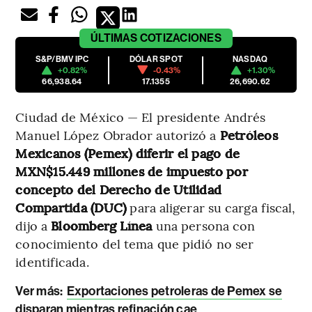
ÚLTIMAS
COTIZACIONES
S&P/BMV IPC
DÓLAR SPOT
NASDAQ
+0.82%
-0.43%
+1.30%
66,938.64
17.1355
26,690.62
Ciudad de México — El presidente Andrés
Manuel López Obrador autorizó a
Petróleos
Mexicanos (Pemex) diferir el pago de
MXN$15.449 millones de impuesto por
concepto del Derecho de Utilidad
Compartida (DUC)
para aligerar su carga fiscal,
dijo a
Bloomberg Línea
una persona con
conocimiento del tema que pidió no ser
identificada.
Ver más:
Exportaciones petroleras de Pemex se
disparan mientras refinación cae