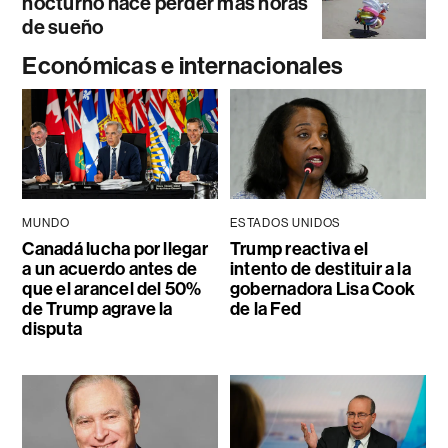
nocturno hace perder más horas
de sueño
Económicas e internacionales
MUNDO
ESTADOS UNIDOS
Canadá lucha por llegar
Trump reactiva el
a un acuerdo antes de
intento de destituir a la
que el arancel del 50%
gobernadora Lisa Cook
de Trump agrave la
de la Fed
disputa