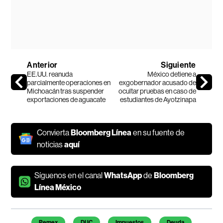
Anterior
Siguiente
EE.UU. reanuda
México detiene a
parcialmente operaciones en
exgobernador acusado de
Michoacán tras suspender
ocultar pruebas en caso de
exportaciones de aguacate
estudiantes de Ayotzinapa
Convierta
Bloomberg Línea
en su fuente de
noticias
aquí
Síguenos en el canal
WhatsApp
de
Bloomberg
Línea México
Temas de este artículo
Pemex
DUC
Impuestos
Deuda