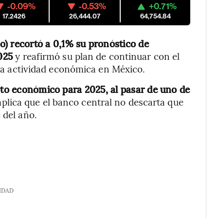
-0.09%
-0.53%
+0.71%
17.2426
26,444.07
64,754.84
) recortó a 0,1% su pronóstico de
2025
y reafirmó su plan de continuar con el
e la actividad económica en México.
ento económico para 2025, al pasar de uno de
implica que el banco central no descarta que
 del año.
IDAD