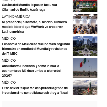
Gastos del Mundial le pasan factura a
Ollamani de Emilio Azcárraga
LATINOAMÉRICA
Ni presencial, ni remoto, ni híbrido: el nuevo
modelo laboral que WeWork ve crecer en
Latinoamérica
MÉXICO
Economía de México se recupera en segundo
trimestre en medio del Mundial y revisiones
del T-MEC
MÉXICO
Analistas vs Hacienda: ¿cómo le irá a la
economía de México rumbo al cierre del
2026?
MÉXICO
Fitch advierte que México perdería grado de
inversión si no consolida su estrategia fiscal