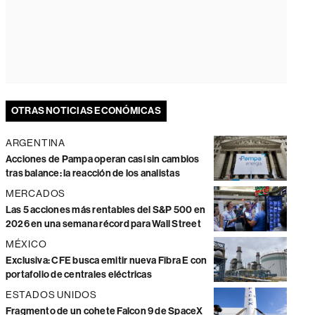
OTRAS NOTICIAS ECONÓMICAS
ARGENTINA
Acciones de Pampa operan casi sin cambios
tras balance: la reacción de los analistas
MERCADOS
Las 5 acciones más rentables del S&P 500 en
2026 en una semana récord para Wall Street
MÉXICO
Exclusiva: CFE busca emitir nueva Fibra E con
portafolio de centrales eléctricas
ESTADOS UNIDOS
Fragmento de un cohete Falcon 9 de SpaceX