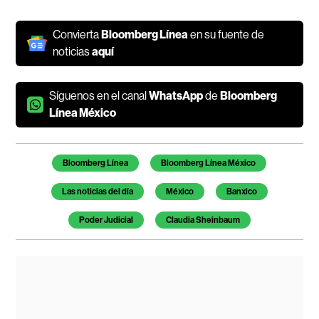
Convierta
Bloomberg Línea
en su fuente de
noticias
aquí
Síguenos en el canal
WhatsApp
de
Bloomberg
Línea México
Temas de este artículo
Bloomberg Línea
Bloomberg Línea México
Las noticias del día
México
Banxico
Poder Judicial
Claudia Sheinbaum