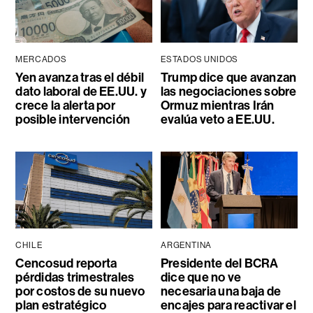
MERCADOS
ESTADOS UNIDOS
Yen avanza tras el débil
Trump dice que avanzan
dato laboral de EE.UU. y
las negociaciones sobre
crece la alerta por
Ormuz mientras Irán
posible intervención
evalúa veto a EE.UU.
CHILE
ARGENTINA
Cencosud reporta
Presidente del BCRA
pérdidas trimestrales
dice que no ve
por costos de su nuevo
necesaria una baja de
plan estratégico
encajes para reactivar el