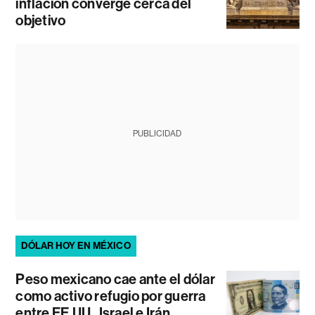
inflación converge cerca del
objetivo
PUBLICIDAD
DÓLAR HOY EN MÉXICO
Peso mexicano cae ante el dólar
como activo refugio por guerra
entre EE.UU., Israel e Irán