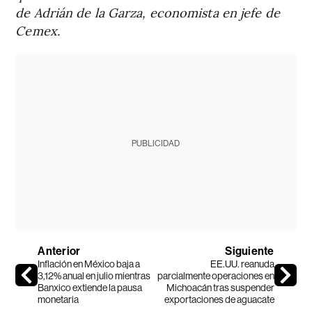
de Adrián de la Garza, economista en jefe de
Cemex.
PUBLICIDAD
Anterior
Siguiente
Inflación en México baja a
EE.UU. reanuda
3,12% anual en julio mientras
parcialmente operaciones en
Banxico extiende la pausa
Michoacán tras suspender
monetaria
exportaciones de aguacate