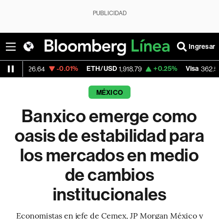
PUBLICIDAD
Ingresar
-0.01%
ETH/USD
+0.25%
Visa
-2.15%
.64
1,918.79
362.50
MÉXICO
Banxico emerge como
oasis de estabilidad para
los mercados en medio
de cambios
institucionales
Economistas en jefe de Cemex, JP Morgan México y