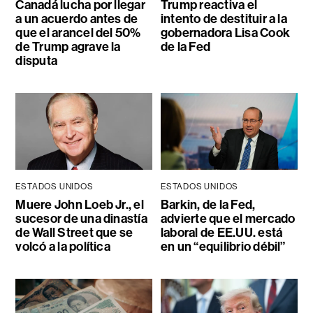
Canadá lucha por llegar
Trump reactiva el
a un acuerdo antes de
intento de destituir a la
que el arancel del 50%
gobernadora Lisa Cook
de Trump agrave la
de la Fed
disputa
ESTADOS UNIDOS
ESTADOS UNIDOS
Muere John Loeb Jr., el
Barkin, de la Fed,
sucesor de una dinastía
advierte que el mercado
de Wall Street que se
laboral de EE.UU. está
volcó a la política
en un “equilibrio débil”