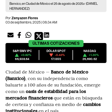
Banxico, en Ciudad de México el 25 de agosto de 2025.v
(DANIEL
HERNANDEZ)
Por
Zenyazen Flores
03 de septiembre, 2025 | 08:34 AM
ÚLTIMAS
COTIZACIONES
S&P/BMV IPC
DÓLAR SPOT
NASDAQ
+0.82%
-0.43%
+1.30%
66,938.64
17.1355
26,690.62
Ciudad de México —
Banco de México
(Banxico)
, con su independencia como
baluarte a 100 años de su fundación, emerge
como un
oasis de estabilidad para los
mercados financieros
que están en búsqueda
de certeza y confianza en medio de
cambios
institucionales
en el país.