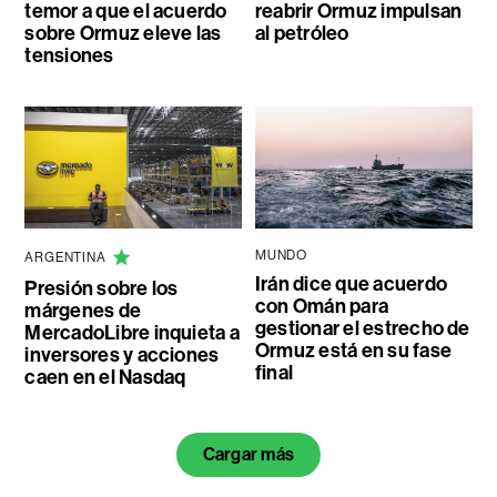
temor a que el acuerdo
reabrir Ormuz impulsan
sobre Ormuz eleve las
al petróleo
tensiones
MUNDO
ARGENTINA
Irán dice que acuerdo
Presión sobre los
con Omán para
márgenes de
gestionar el estrecho de
MercadoLibre inquieta a
Ormuz está en su fase
inversores y acciones
final
caen en el Nasdaq
Cargar más