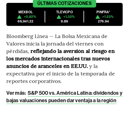
ÚLTIMAS
COTIZACIONES
MEXBOL
TLEVICPO
PINFRA*
+0.82%
+1.33%
+1.23%
66,941.22
9.89
276.94
Bloomberg Línea — La Bolsa Mexicana de
Valores inicia la jornada del viernes con
pérdidas,
reflejando la aversión al riesgo en
los mercados internacionales tras nuevos
anuncios de aranceles en EE.UU.
y la
expectativa por el inicio de la temporada de
reportes corporativos.
Ver más:
S&P 500 vs. América Latina: dividendos y
bajas valuaciones pueden dar ventaja a la región