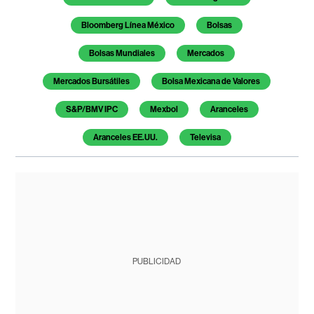
Bloomberg Línea México
Bolsas
Bolsas Mundiales
Mercados
Mercados Bursátiles
Bolsa Mexicana de Valores
S&P/BMV IPC
Mexbol
Aranceles
Aranceles EE.UU.
Televisa
PUBLICIDAD