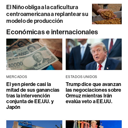
El Niño obliga a la caficultura
centroamericana a replantear su
modelo de producción
Económicas e internacionales
MERCADOS
ESTADOS UNIDOS
El yen pierde casi la
Trump dice que avanzan
mitad de sus ganancias
las negociaciones sobre
tras la intervención
Ormuz mientras Irán
conjunta de EE.UU. y
evalúa veto a EE.UU.
Japón