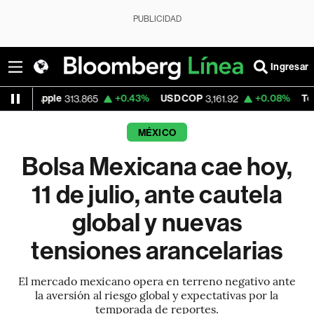
PUBLICIDAD
Ingresar
ple
+0.43%
USD COP
+0.08%
Tesla
313.865
3,161.92
330.26
MÉXICO
Bolsa Mexicana cae hoy,
11 de julio, ante cautela
global y nuevas
tensiones arancelarias
El mercado mexicano opera en terreno negativo ante
la aversión al riesgo global y expectativas por la
temporada de reportes.