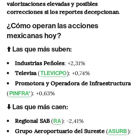
valorizaciones elevadas y posibles
correcciones si los reportes decepcionan
.
¿Cómo operan las acciones
mexicanas hoy?
⬆️ Las que más suben:
Industrias Peñoles
: +2,31%
Televisa
(
): +0,74%
TLEVICPO
Promotora y Operadora de Infraestructura
(
): +0,63%
PINFRA*
⬇️ Las que más caen:
Regional SAB
(
): -2,41%
RA
Grupo Aeroportuario del Sureste
(
):
ASURB