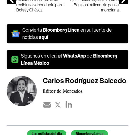
recibir salvoconducto para
Banxico extiende la pausa
Betssy Chávez
monetaria
Convierta
Bloomberg Línea
en su fuente de
noticias
aquí
Síguenos en el canal
WhatsApp
de
Bloomberg
Línea México
Carlos Rodríguez Salcedo
Editor de Mercados
Temas de este artículo
Las noticias del día
Bloomberg Línea