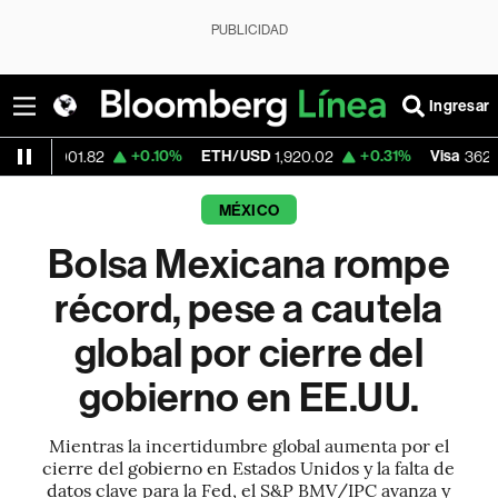
PUBLICIDAD
Ingresar
+0.10%
ETH/USD
+0.31%
Visa
-2.15
.82
1,920.02
362.50
MÉXICO
Bolsa Mexicana rompe
récord, pese a cautela
global por cierre del
gobierno en EE.UU.
Mientras la incertidumbre global aumenta por el
cierre del gobierno en Estados Unidos y la falta de
datos clave para la Fed, el S&P BMV/IPC avanza y