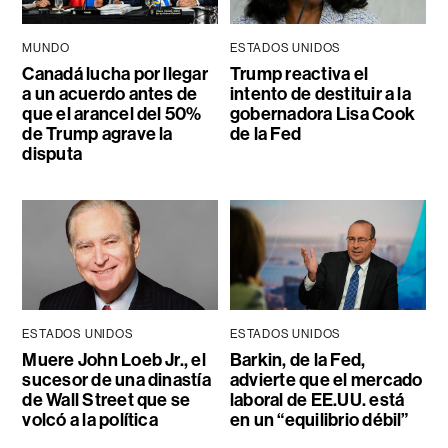
MUNDO
ESTADOS UNIDOS
Canadá lucha por llegar
Trump reactiva el
a un acuerdo antes de
intento de destituir a la
que el arancel del 50%
gobernadora Lisa Cook
de Trump agrave la
de la Fed
disputa
ESTADOS UNIDOS
ESTADOS UNIDOS
Muere John Loeb Jr., el
Barkin, de la Fed,
sucesor de una dinastía
advierte que el mercado
de Wall Street que se
laboral de EE.UU. está
volcó a la política
en un “equilibrio débil”