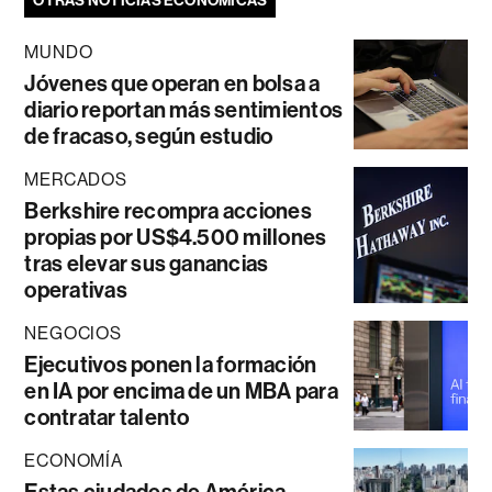
OTRAS NOTICIAS ECONÓMICAS
MUNDO
Jóvenes que operan en bolsa a
diario reportan más sentimientos
de fracaso, según estudio
MERCADOS
Berkshire recompra acciones
propias por US$4.500 millones
tras elevar sus ganancias
operativas
NEGOCIOS
Ejecutivos ponen la formación
en IA por encima de un MBA para
contratar talento
ECONOMÍA
Estas ciudades de América