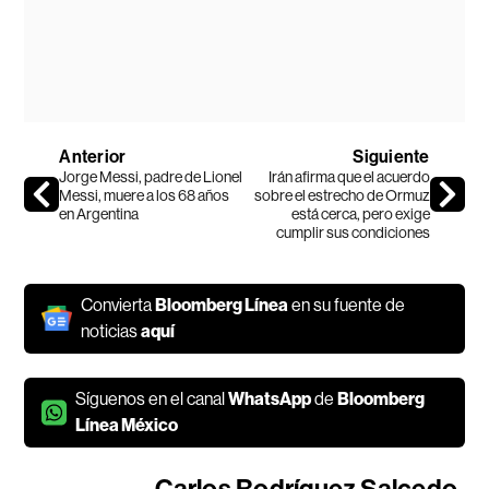
Anterior
Siguiente
Jorge Messi, padre de Lionel
Irán afirma que el acuerdo
Messi, muere a los 68 años
sobre el estrecho de Ormuz
en Argentina
está cerca, pero exige
cumplir sus condiciones
Convierta
Bloomberg Línea
en su fuente de
noticias
aquí
Síguenos en el canal
WhatsApp
de
Bloomberg
Línea México
Carlos Rodríguez Salcedo