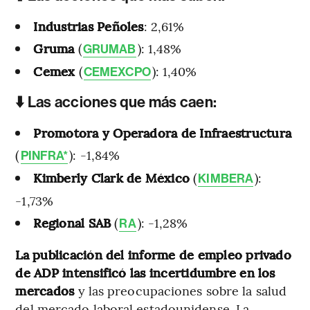
Industrias Peñoles
: 2,61%
Gruma
(
): 1,48%
GRUMAB
Cemex
(
): 1,40%
CEMEXCPO
⬇️ Las acciones que más caen:
Promotora y Operadora de Infraestructura
(
): -1,84%
PINFRA*
Kimberly Clark de México
(
):
KIMBERA
-1,73%
Regional SAB
(
): -1,28%
RA
La publicación del informe de empleo privado
de ADP intensificó las incertidumbre en los
mercados
y las preocupaciones sobre la salud
del mercado laboral estadounidense. La