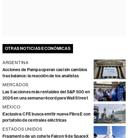
OTRAS NOTICIAS ECONÓMICAS
ARGENTINA
Acciones de Pampa operan casi sin cambios
tras balance: la reacción de los analistas
MERCADOS
Las 5 acciones más rentables del S&P 500 en
2026 en una semana récord para Wall Street
MÉXICO
Exclusiva: CFE busca emitir nueva Fibra E con
portafolio de centrales eléctricas
ESTADOS UNIDOS
Fragmento de un cohete Falcon 9 de SpaceX