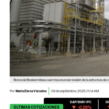
Bonos de Braskem Idesa caen tras anunciar revisión de la estructura de c
Por
María Elena Vizcaino
09 de septiembre, 2025 | 11:14 AM
S&P/BMV IPC
D
-0.28%
ÚLTIMAS
COTIZACIONES