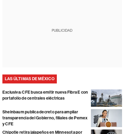
PUBLICIDAD
LAS ÚLTIMAS DE MÉXICO
Exclusiva: CFE busca emitir nueva Fibra E con
portafolio de centrales eléctricas
Sheinbaum publica decreto para ampliar
transparencia del Gobierno, filiales de Pemex
y CFE
Chipotle retira jalapeños en Minnesota por