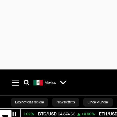
México
Las noticias del día
Newsletters
Línea Mundial
BTC/USD
64,874.66
ETH/USD
1,918.14
+0.02%
+0.90%
Bloomberg 