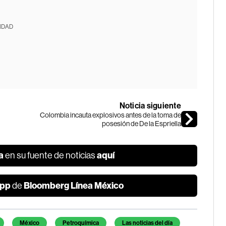
IDAD
Noticia siguiente
Colombia incauta explosivos antes de la toma de
posesión de De la Espriella
a
aquí
en su fuente de noticias
pp
Bloomberg Línea México
de
México
Petroquímica
Las noticias del día