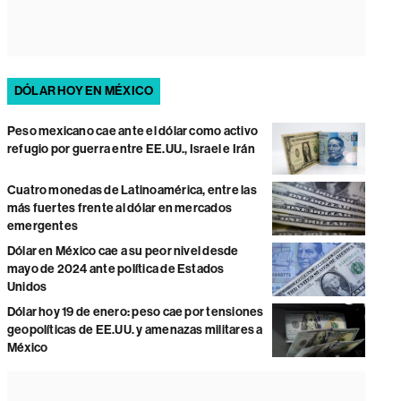
DÓLAR HOY EN MÉXICO
Peso mexicano cae ante el dólar como activo
refugio por guerra entre EE.UU., Israel e Irán
Cuatro monedas de Latinoamérica, entre las
más fuertes frente al dólar en mercados
emergentes
Dólar en México cae a su peor nivel desde
mayo de 2024 ante política de Estados
Unidos
Dólar hoy 19 de enero: peso cae por tensiones
geopolíticas de EE.UU. y amenazas militares a
México