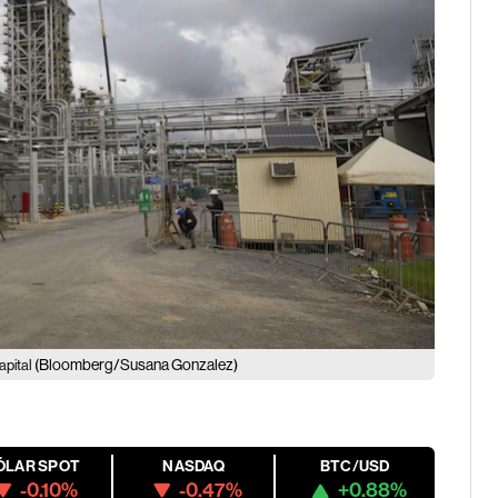
(Bloomberg/Susana Gonzalez)
apital
ÓLAR SPOT
NASDAQ
BTC/USD
-0.10%
-0.47%
+0.88%