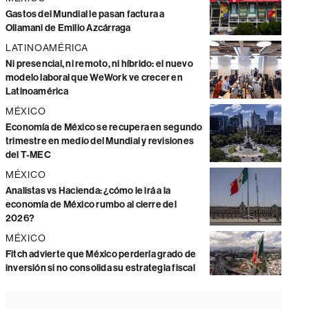
Gastos del Mundial le pasan factura a
Ollamani de Emilio Azcárraga
LATINOAMÉRICA
Ni presencial, ni remoto, ni híbrido: el nuevo
modelo laboral que WeWork ve crecer en
Latinoamérica
MÉXICO
Economía de México se recupera en segundo
trimestre en medio del Mundial y revisiones
del T-MEC
MÉXICO
Analistas vs Hacienda: ¿cómo le irá a la
economía de México rumbo al cierre del
2026?
MÉXICO
Fitch advierte que México perdería grado de
inversión si no consolida su estrategia fiscal