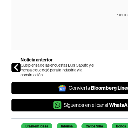
PUBLIC
Noticia anterior
Qué piensa de las encuestas Luis Caputo y el
mensaje que dejó para la industria y la
construcción
Bloomberg Líne
Convierta
WhatsA
Síguenos en el canal
Temas de este artículo
Braskem Idesa
Inbursa
Carlos Slim
Bonos