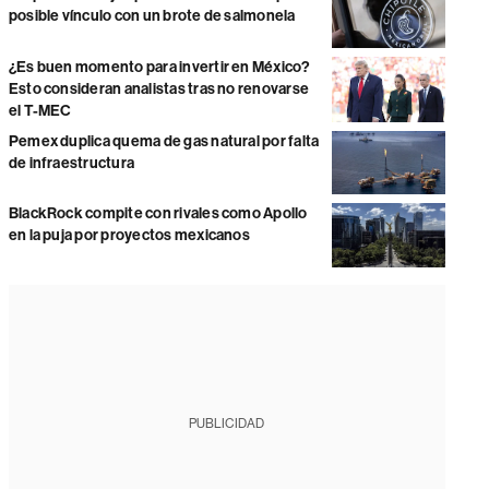
posible vínculo con un brote de salmonela
¿Es buen momento para invertir en México?
Esto consideran analistas tras no renovarse
el T-MEC
Pemex duplica quema de gas natural por falta
de infraestructura
BlackRock compite con rivales como Apollo
en la puja por proyectos mexicanos
PUBLICIDAD