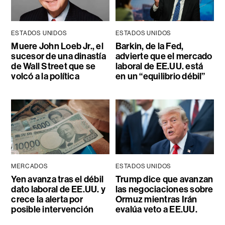
ESTADOS UNIDOS
ESTADOS UNIDOS
Muere John Loeb Jr., el
Barkin, de la Fed,
sucesor de una dinastía
advierte que el mercado
de Wall Street que se
laboral de EE.UU. está
volcó a la política
en un “equilibrio débil”
MERCADOS
ESTADOS UNIDOS
Yen avanza tras el débil
Trump dice que avanzan
dato laboral de EE.UU. y
las negociaciones sobre
crece la alerta por
Ormuz mientras Irán
posible intervención
evalúa veto a EE.UU.