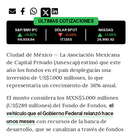
ÚLTIMAS
COTIZACIONES
S&P/BMV IPC
DÓLAR SPOT
NASDAQ
+0.82%
-0.43%
+1.30%
66,938.64
17.1355
26,690.62
Ciudad de México — La Asociación Mexicana
de Capital Privado (Amexcap) estimó que este
año los fondos en el país desplegarán una
inversión de US$7.000 millones, lo que
representaría un crecimiento de 36% anual.
El monto considera los MXN$5.000 millones
(US$289 millones) del Fondo de Fondos,
el
vehículo que el Gobierno Federal relanzó hace
con recursos de la banca de
unos meses
desarrollo, que se canalizan a través de fondos