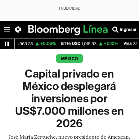
PUBLICIDAD
Ingresar
+0.05%
ETH/USD
+0.10%
Visa
-2.
69.23
1,915.93
362.50
MÉXICO
Capital privado en
México desplegará
inversiones por
US$7.000 millones en
2026
José María Zertuche, nuevo presidente de Amexcap,