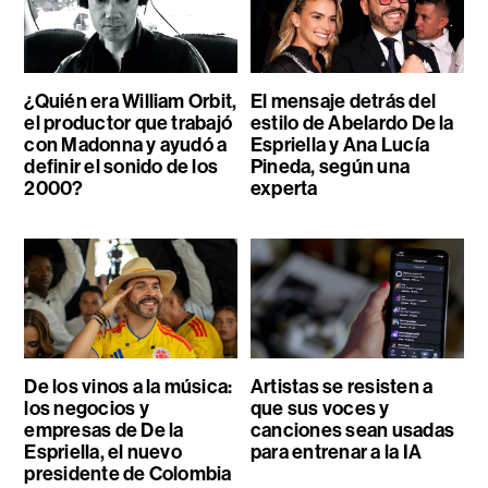
¿Quién era William Orbit,
El mensaje detrás del
el productor que trabajó
estilo de Abelardo De la
con Madonna y ayudó a
Espriella y Ana Lucía
definir el sonido de los
Pineda, según una
2000?
experta
De los vinos a la música:
Artistas se resisten a
los negocios y
que sus voces y
empresas de De la
canciones sean usadas
Espriella, el nuevo
para entrenar a la IA
presidente de Colombia