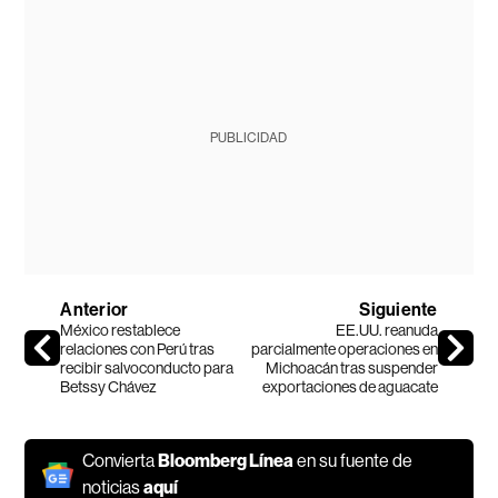
PUBLICIDAD
Anterior
Siguiente
México restablece
EE.UU. reanuda
relaciones con Perú tras
parcialmente operaciones en
recibir salvoconducto para
Michoacán tras suspender
Betssy Chávez
exportaciones de aguacate
Convierta
Bloomberg Línea
en su fuente de
noticias
aquí