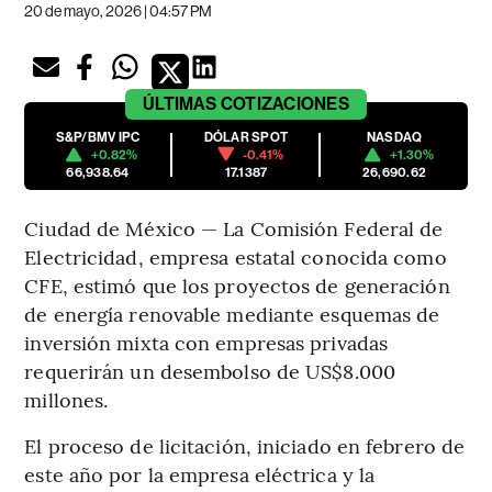
20 de mayo, 2026 | 04:57 PM
ÚLTIMAS
COTIZACIONES
S&P/BMV IPC
DÓLAR SPOT
NASDAQ
+0.82%
-0.41%
+1.30%
66,938.64
17.1387
26,690.62
Ciudad de México — La Comisión Federal de
Electricidad, empresa estatal conocida como
CFE, estimó que los proyectos de generación
de energía renovable mediante esquemas de
inversión mixta con empresas privadas
requerirán un desembolso de US$8.000
millones.
El proceso de licitación, iniciado en febrero de
este año por la empresa eléctrica y la