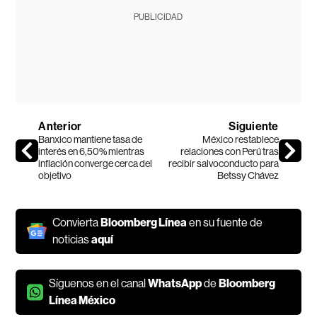
PUBLICIDAD
Anterior
Siguiente
Banxico mantiene tasa de
México restablece
interés en 6,50% mientras
relaciones con Perú tras
inflación converge cerca del
recibir salvoconducto para
objetivo
Betssy Chávez
Convierta
Bloomberg Línea
en su fuente de
noticias
aquí
Síguenos en el canal
WhatsApp
de
Bloomberg
Línea México