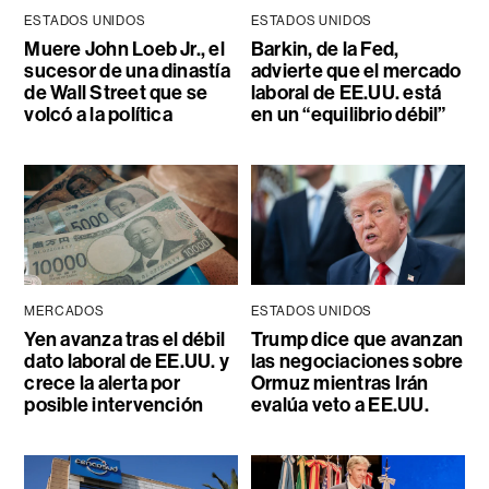
ESTADOS UNIDOS
ESTADOS UNIDOS
Muere John Loeb Jr., el
Barkin, de la Fed,
sucesor de una dinastía
advierte que el mercado
de Wall Street que se
laboral de EE.UU. está
volcó a la política
en un “equilibrio débil”
MERCADOS
ESTADOS UNIDOS
Yen avanza tras el débil
Trump dice que avanzan
dato laboral de EE.UU. y
las negociaciones sobre
crece la alerta por
Ormuz mientras Irán
posible intervención
evalúa veto a EE.UU.