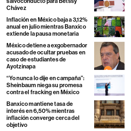
salvoconducto para Betssy
Chávez
Inflación en México baja a 3,12%
anual en julio mientras Banxico
extiende la pausa monetaria
México detiene a exgobernador
acusado de ocultar pruebas en
caso de estudiantes de
Ayotzinapa
“Yo nunca lo dije en campaña”:
Sheinbaum niega su promesa
contra el fracking en México
Banxico mantiene tasa de
interés en 6,50% mientras
inflación converge cerca del
objetivo