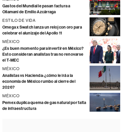
Gastos del Mundial le pasan factura a
Ollamani de Emilio Azcárraga
ESTILO DE VIDA
Omega x Swatch lanza un reloj con oro para
celebrar el alunizaje del Apollo 11
MÉXICO
¿Es buen momento para invertir en México?
Esto consideran analistas tras no renovarse
el T-MEC
MÉXICO
Analistas vs Hacienda: ¿cómo le irá a la
economía de México rumbo al cierre del
2026?
MÉXICO
Pemex duplica quema de gas natural por falta
de infraestructura