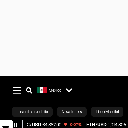
México
Las noticias del día
Newsletters
Línea Mundial
BTC/USD
64,887.99
ETH/USD
1,914.305
-0.07%
+0.02%
Bloomberg 