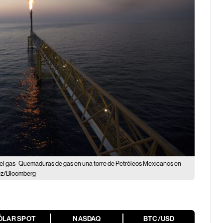
del gas
Quemaduras de gas en una torre de Petróleos Mexicanos en
lez/Bloomberg
ÓLAR SPOT
NASDAQ
BTC/USD