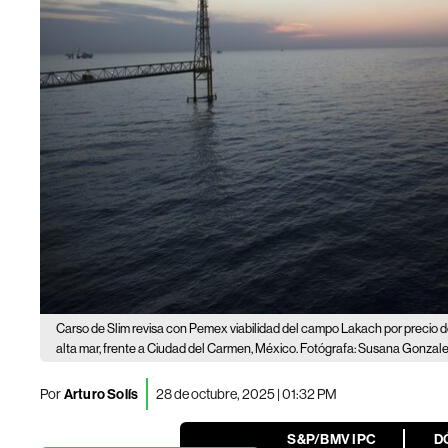
Carso de Slim revisa con Pemex viabilidad del campo Lakach por precio 
alta mar, frente a Ciudad del Carmen, México. Fotógrafa: Susana Gonza
Por
Arturo Solís
28 de octubre, 2025 | 01:32 PM
S&P/BMV IPC
D