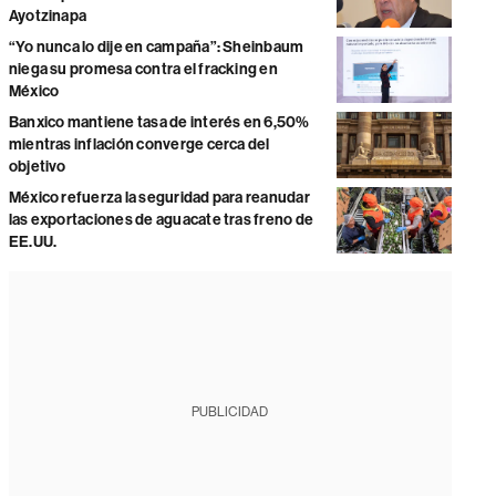
Ayotzinapa
“Yo nunca lo dije en campaña”: Sheinbaum
niega su promesa contra el fracking en
México
Banxico mantiene tasa de interés en 6,50%
mientras inflación converge cerca del
objetivo
México refuerza la seguridad para reanudar
las exportaciones de aguacate tras freno de
EE.UU.
PUBLICIDAD