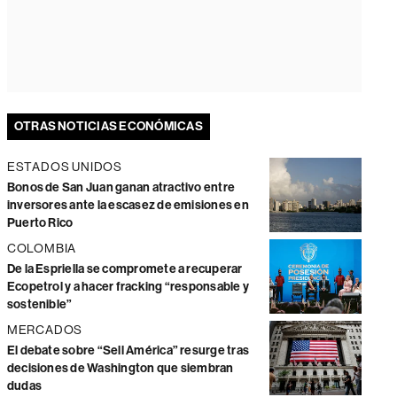
OTRAS NOTICIAS ECONÓMICAS
ESTADOS UNIDOS
Bonos de San Juan ganan atractivo entre
inversores ante la escasez de emisiones en
Puerto Rico
COLOMBIA
De la Espriella se compromete a recuperar
Ecopetrol y a hacer fracking “responsable y
sostenible”
MERCADOS
El debate sobre “Sell América” resurge tras
decisiones de Washington que siembran
dudas