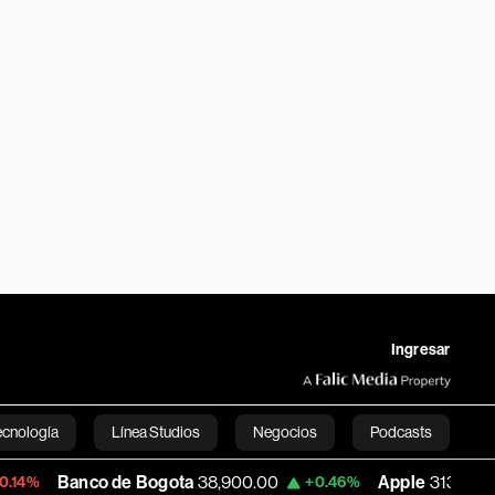
Ingresar
ecnología
Línea Studios
Negocios
Podcasts
nco de Bogota
38,900.00
Apple
313.305
+0.46%
+0.25%
English