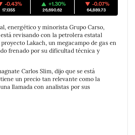
-0.43%
+1.30%
-0.07%
17.1355
26,690.62
64,889.73
l, energético y minorista Grupo Carso,
stá revisando con la petrolera estatal
el proyecto Lakach, un megacampo de gas en
do frenado por su dificultad técnica y
agnate Carlos Slim, dijo que se está
 tiene un precio tan relevante como la
 una llamada con analistas por sus