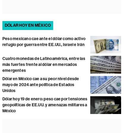
DÓLAR HOY EN MÉXICO
Peso mexicano cae ante el dólar como activo
refugio por guerra entre EE.UU., Israel e Irán
Cuatro monedas de Latinoamérica, entre las
más fuertes frente al dólar en mercados
emergentes
Dólar en México cae a su peor nivel desde
mayo de 2024 ante política de Estados
Unidos
Dólar hoy 19 de enero: peso cae por tensiones
geopolíticas de EE.UU. y amenazas militares a
México