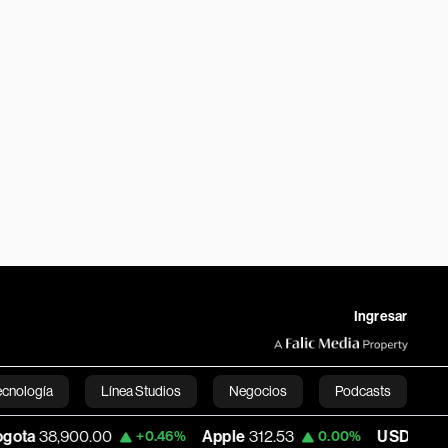
Ingresar
ecnología
Línea Studios
Negocios
Podcasts
900.00
Apple
312.53
USD COP
3,161.92
+0.46%
0.00%
English