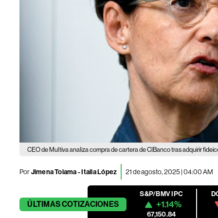
CEO de Multiva analiza compra de cartera de CIBanco tras adquirir fidei
Por
Jimena Tolama
-
Italia López
21 de agosto, 2025 | 04:00 AM
S&P/BMV IPC
D
+1.14%
ÚLTIMAS
COTIZACIONES
67,150.84