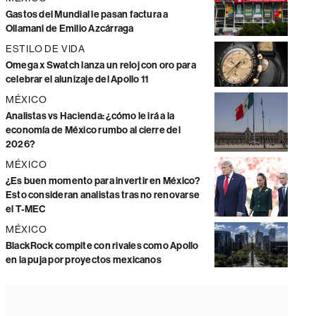
Gastos del Mundial le pasan factura a
Ollamani de Emilio Azcárraga
ESTILO DE VIDA
Omega x Swatch lanza un reloj con oro para
celebrar el alunizaje del Apollo 11
MÉXICO
Analistas vs Hacienda: ¿cómo le irá a la
economía de México rumbo al cierre del
2026?
MÉXICO
¿Es buen momento para invertir en México?
Esto consideran analistas tras no renovarse
el T-MEC
MÉXICO
BlackRock compite con rivales como Apollo
en la puja por proyectos mexicanos