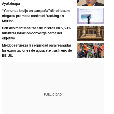
Ayotzinapa
“Yo nunca lo dije en campaña”: Sheinbaum
niega su promesa contra el fracking en
México
Banxico mantiene tasa de interés en 6,50%
mientras inflación converge cerca del
objetivo
México refuerza la seguridad para reanudar
las exportaciones de aguacate tras freno de
EE.UU.
PUBLICIDAD