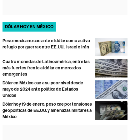
DÓLAR HOY EN MÉXICO
Peso mexicano cae ante el dólar como activo
refugio por guerra entre EE.UU., Israel e Irán
Cuatro monedas de Latinoamérica, entre las
más fuertes frente al dólar en mercados
emergentes
Dólar en México cae a su peor nivel desde
mayo de 2024 ante política de Estados
Unidos
Dólar hoy 19 de enero: peso cae por tensiones
geopolíticas de EE.UU. y amenazas militares a
México