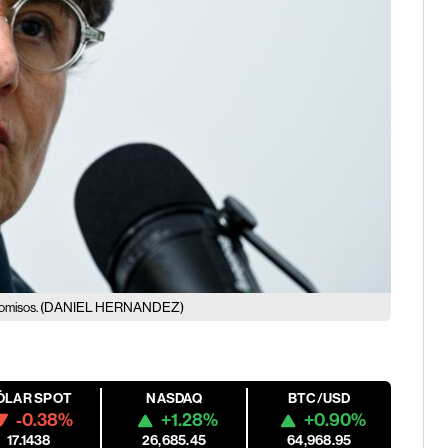
(DANIEL HERNANDEZ)
comisos.
ÓLAR SPOT
NASDAQ
BTC/USD
-0.38%
+1.28%
+0.90%
17.1438
26,685.45
64,968.95