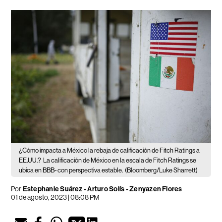
¿Cómo impacta a México la rebaja de calificación de Fitch Ratings a
EE.UU.?
La calificación de México en la escala de Fitch Ratings se
ubica en BBB- con perspectiva estable.
(Bloomberg/Luke Sharrett)
Por
Estephanie Suárez
-
Arturo Solís
-
Zenyazen Flores
01 de agosto, 2023 | 08:08 PM