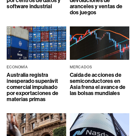
por centros de datos y
devoluciones de
software industrial
aranceles y ventas de
dos juegos
ECONOMÍA
MERCADOS
Australia registra
Caída de acciones de
inesperado superávit
semiconductores en
comercial impulsado
Asia frena el avance de
por exportaciones de
las bolsas mundiales
materias primas