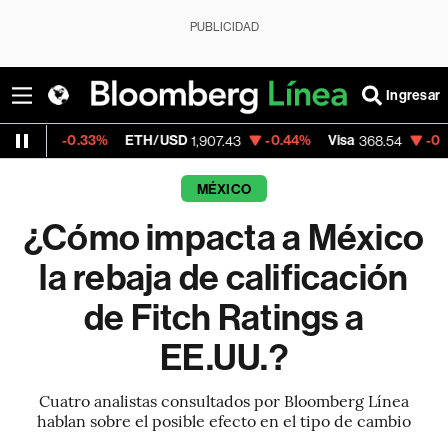
PUBLICIDAD
Ingresar
.33%
ETH/USD
-0.44%
Visa
-0.28%
Merca
1,907.43
368.54
MÉXICO
¿Cómo impacta a México
la rebaja de calificación
de Fitch Ratings a
EE.UU.?
Cuatro analistas consultados por Bloomberg Línea
hablan sobre el posible efecto en el tipo de cambio