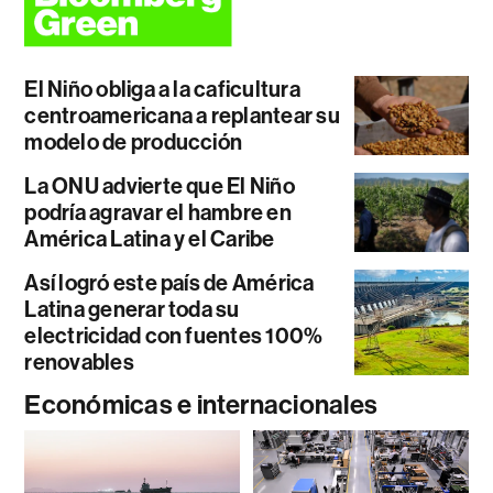
El Niño obliga a la caficultura
centroamericana a replantear su
modelo de producción
La ONU advierte que El Niño
podría agravar el hambre en
América Latina y el Caribe
Así logró este país de América
Latina generar toda su
electricidad con fuentes 100%
renovables
Económicas e internacionales