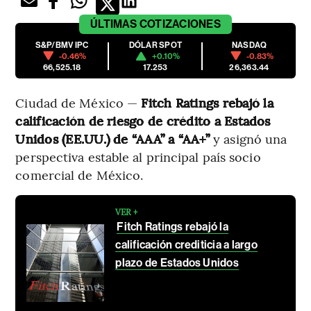
ÚLTIMAS
COTIZACIONES
S&P/BMV IPC
DÓLAR SPOT
NASDAQ
-0.46%
+0.10%
-0.83%
66,525.18
17.253
26,363.44
Ciudad de México —
Fitch Ratings rebajó la
calificación de riesgo de crédito a Estados
Unidos (EE.UU.) de “AAA” a “AA+”
y asignó una
perspectiva estable al principal país socio
comercial de México.
VER +
Fitch Ratings rebajó la
calificación crediticia a largo
plazo de Estados Unidos