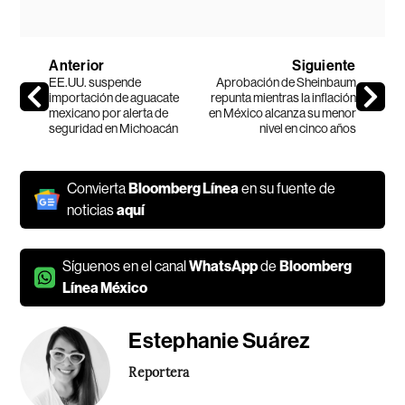
Anterior
Siguiente
EE.UU. suspende
Aprobación de Sheinbaum
importación de aguacate
repunta mientras la inflación
mexicano por alerta de
en México alcanza su menor
seguridad en Michoacán
nivel en cinco años
Convierta
Bloomberg Línea
en su fuente de
noticias
aquí
Síguenos en el canal
WhatsApp
de
Bloomberg
Línea México
Estephanie Suárez
Reportera