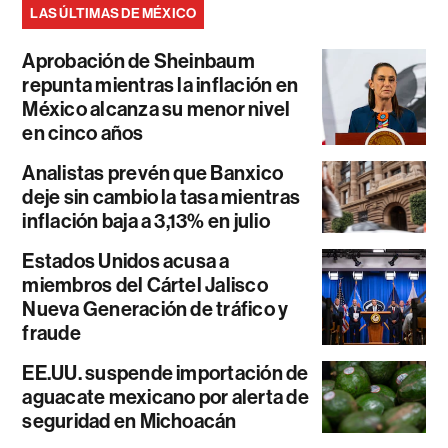
LAS ÚLTIMAS DE MÉXICO
Aprobación de Sheinbaum
repunta mientras la inflación en
México alcanza su menor nivel
en cinco años
Analistas prevén que Banxico
deje sin cambio la tasa mientras
inflación baja a 3,13% en julio
Estados Unidos acusa a
miembros del Cártel Jalisco
Nueva Generación de tráfico y
fraude
EE.UU. suspende importación de
aguacate mexicano por alerta de
seguridad en Michoacán