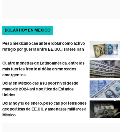
DÓLAR HOY EN MÉXICO
Peso mexicano cae ante el dólar como activo
refugio por guerra entre EE.UU., Israel e Irán
Cuatro monedas de Latinoamérica, entre las
más fuertes frente al dólar en mercados
emergentes
Dólar en México cae a su peor nivel desde
mayo de 2024 ante política de Estados
Unidos
Dólar hoy 19 de enero: peso cae por tensiones
geopolíticas de EE.UU. y amenazas militares a
México