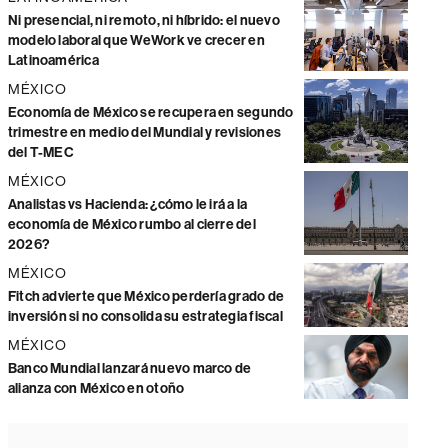
Ni presencial, ni remoto, ni híbrido: el nuevo
modelo laboral que WeWork ve crecer en
Latinoamérica
MÉXICO
Economía de México se recupera en segundo
trimestre en medio del Mundial y revisiones
del T-MEC
MÉXICO
Analistas vs Hacienda: ¿cómo le irá a la
economía de México rumbo al cierre del
2026?
MÉXICO
Fitch advierte que México perdería grado de
inversión si no consolida su estrategia fiscal
MÉXICO
Banco Mundial lanzará nuevo marco de
alianza con México en otoño