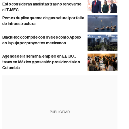
Esto consideran analistas tras no renovarse
el T-MEC
Pemex duplica quema de gas natural por falta
de infraestructura
BlackRock compite con rivales como Apollo
en la puja por proyectos mexicanos
Agenda de la semana: empleo en EE.UU.,
tasas en México y posesión presidencial en
Colombia
PUBLICIDAD