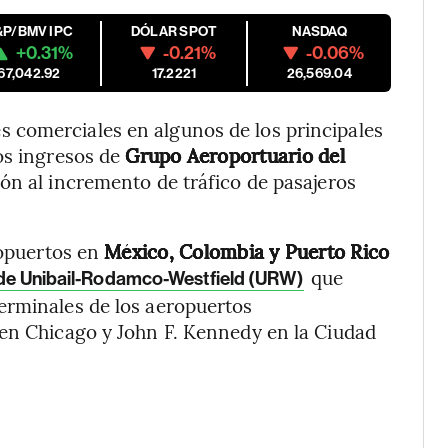
&P/BMV IPC
DÓLAR SPOT
NASDAQ
+0.31%
-0.21%
-0.06%
67,042.92
17.2221
26,569.04
 comerciales en algunos de los principales
os ingresos de
Grupo Aeroportuario del
ión al incremento de tráfico de pasajeros
ropuertos en
México, Colombia y Puerto Rico
que
a de Unibail-Rodamco-Westfield (URW)
erminales de los aeropuertos
 en Chicago y John F. Kennedy en la Ciudad