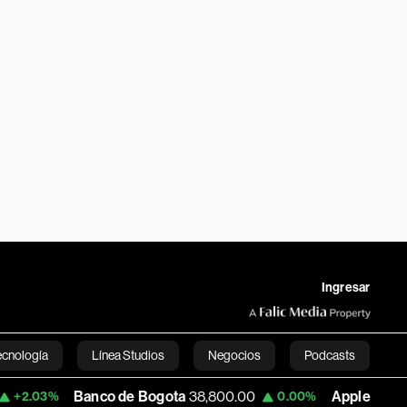
Ingresar
ecnología
Línea Studios
Negocios
Podcasts
Banco de Bogota
38,800.00
Apple
309.84
3%
0.00%
+
English