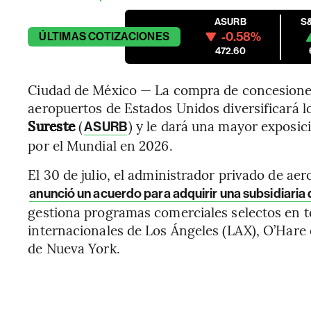
ASURB
S
-0.58%
ÚLTIMAS
COTIZACIONES
472.60
Ciudad de México — La compra de concesiones
aeropuertos de Estados Unidos diversificará l
Sureste
(
) y le dará una mayor exposic
ASURB
por el Mundial en 2026.
El 30 de julio, el administrador privado de ae
anunció un acuerdo para adquirir una subsidiari
gestiona programas comerciales selectos en t
internacionales de Los Ángeles (LAX), O’Hare
de Nueva York.