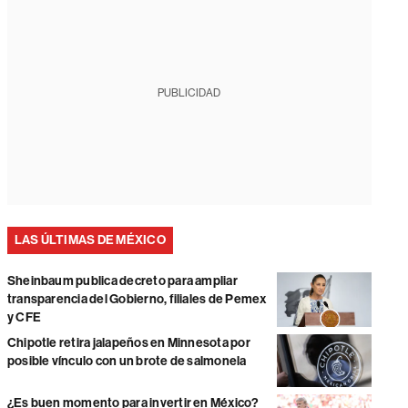
PUBLICIDAD
LAS ÚLTIMAS DE MÉXICO
Sheinbaum publica decreto para ampliar
transparencia del Gobierno, filiales de Pemex
y CFE
Chipotle retira jalapeños en Minnesota por
posible vínculo con un brote de salmonela
¿Es buen momento para invertir en México?