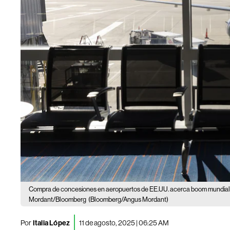
Compra de concesiones en aeropuertos de EE.UU. acerca boom mundiali
Mordant/Bloomberg
(Bloomberg/Angus Mordant)
Por
Italia López
11 de agosto, 2025 | 06:25 AM