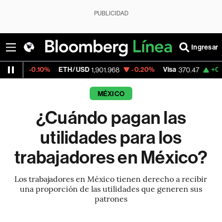
PUBLICIDAD
Ingresar
.10%
ETH/USD
-0.20%
Visa
+0.52%
Merc
1,901.968
370.47
MÉXICO
¿Cuándo pagan las
utilidades para los
trabajadores en México?
Los trabajadores en México tienen derecho a recibir
una proporción de las utilidades que generen sus
patrones