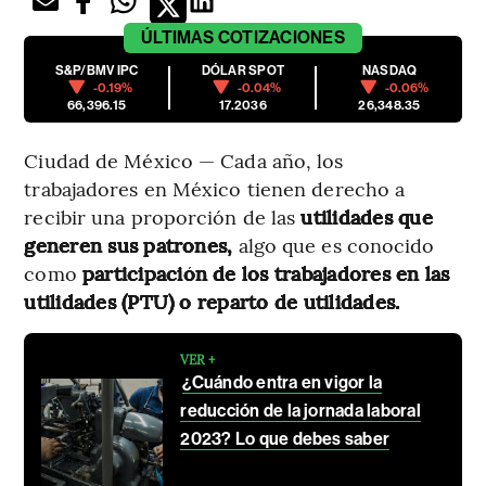
ÚLTIMAS
COTIZACIONES
S&P/BMV IPC
DÓLAR SPOT
NASDAQ
-0.19%
-0.04%
-0.06%
66,396.15
17.2036
26,348.35
Ciudad de México — Cada año, los
trabajadores en México tienen derecho a
recibir una proporción de las
utilidades que
generen sus patrones,
algo que es conocido
como
participación de los trabajadores en las
utilidades (PTU) o reparto de utilidades.
VER +
¿Cuándo entra en vigor la
reducción de la jornada laboral
2023? Lo que debes saber