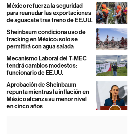
México refuerza la seguridad
para reanudar las exportaciones
de aguacate tras freno de EE.UU.
Sheinbaum condiciona uso de
fracking en México: solo se
permitirá con agua salada
Mecanismo Laboral del T-MEC
tendrá cambios modestos:
funcionario de EE.UU.
Aprobación de Sheinbaum
repunta mientras la inflación en
México alcanza su menor nivel
en cinco años