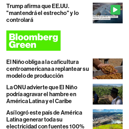
Trump afirma que EE.UU.
"mantendrá el estrecho" y lo
controlará
El Niño obliga a la caficultura
centroamericana a replantear su
modelo de producción
La ONU advierte que El Niño
podría agravar el hambre en
América Latina y el Caribe
Así logró este país de América
Latina generar toda su
electricidad con fuentes 100%