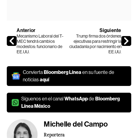
Anterior
Siguiente
Mecanismo Laboral del T-
Trump firma dos órdenes
MEC tendrá cambios
ejecutivas para restringir la
modestos: funcionario de
ciudadanía por nacimiento en
EE.UU.
EE.UU.
Convierta
Bloomberg Línea
en su fuente de
noticias
aquí
Síguenos en el canal
WhatsApp
de
Bloomberg
Línea México
Michelle del Campo
Reportera