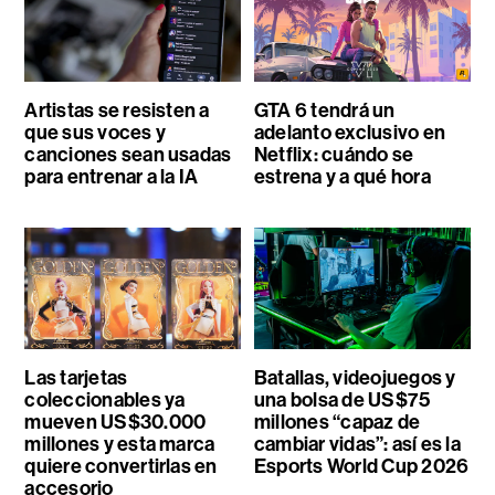
Artistas se resisten a
GTA 6 tendrá un
que sus voces y
adelanto exclusivo en
canciones sean usadas
Netflix: cuándo se
para entrenar a la IA
estrena y a qué hora
Las tarjetas
Batallas, videojuegos y
coleccionables ya
una bolsa de US$75
mueven US$30.000
millones “capaz de
millones y esta marca
cambiar vidas”: así es la
quiere convertirlas en
Esports World Cup 2026
accesorio