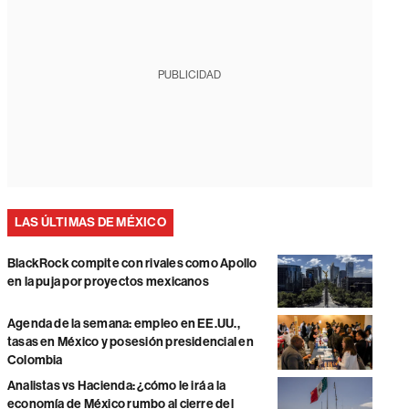
PUBLICIDAD
LAS ÚLTIMAS DE MÉXICO
BlackRock compite con rivales como Apollo
en la puja por proyectos mexicanos
Agenda de la semana: empleo en EE.UU.,
tasas en México y posesión presidencial en
Colombia
Analistas vs Hacienda: ¿cómo le irá a la
economía de México rumbo al cierre del