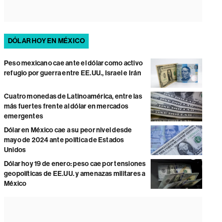
DÓLAR HOY EN MÉXICO
Peso mexicano cae ante el dólar como activo
refugio por guerra entre EE.UU., Israel e Irán
Cuatro monedas de Latinoamérica, entre las
más fuertes frente al dólar en mercados
emergentes
Dólar en México cae a su peor nivel desde
mayo de 2024 ante política de Estados
Unidos
Dólar hoy 19 de enero: peso cae por tensiones
geopolíticas de EE.UU. y amenazas militares a
México