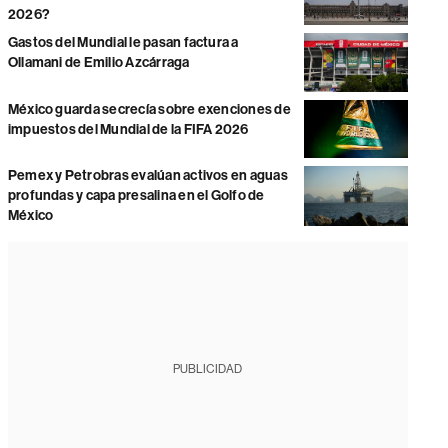
2026?
Gastos del Mundial le pasan factura a
Ollamani de Emilio Azcárraga
México guarda secrecía sobre exenciones de
impuestos del Mundial de la FIFA 2026
Pemex y Petrobras evalúan activos en aguas
profundas y capa presalina en el Golfo de
México
PUBLICIDAD