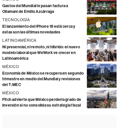
Gastos del Mundial le pasan factura a
Ollamani de Emilio Azcárraga
TECNOLOGÍA
El lanzamiento del iPhone 18 está cerca y
estas son las últimas novedades
LATINOAMÉRICA
Ni presencial, ni remoto, ni híbrido: el nuevo
modelo laboral que WeWork ve crecer en
Latinoamérica
MÉXICO
Economía de México se recupera en segundo
trimestre en medio del Mundial y revisiones
del T-MEC
MÉXICO
Fitch advierte que México perdería grado de
inversión si no consolida su estrategia fiscal