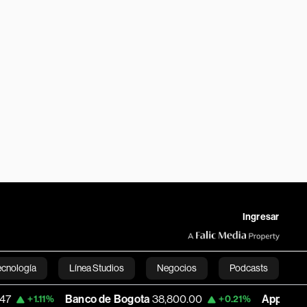
Ingresar
ecnología
Línea Studios
Negocios
Podcasts
Banco de Bogota
38,800.00
Apple
303.27
1%
+0.21%
-1
English