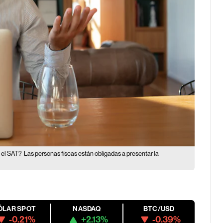
e el SAT?
Las personas físcas están obligadas a presentar la
ÓLAR SPOT
NASDAQ
BTC/USD
-0.21%
+2.13%
-0.39%