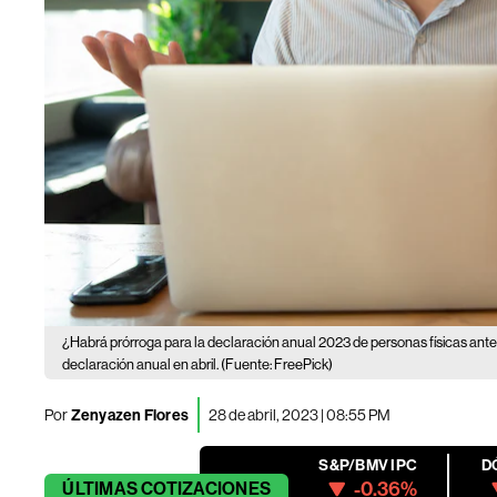
¿Habrá prórroga para la declaración anual 2023 de personas físicas ant
declaración anual en abril. (Fuente: FreePick)
Por
Zenyazen Flores
28 de abril, 2023 | 08:55 PM
S&P/BMV IPC
D
-0.36%
ÚLTIMAS
COTIZACIONES