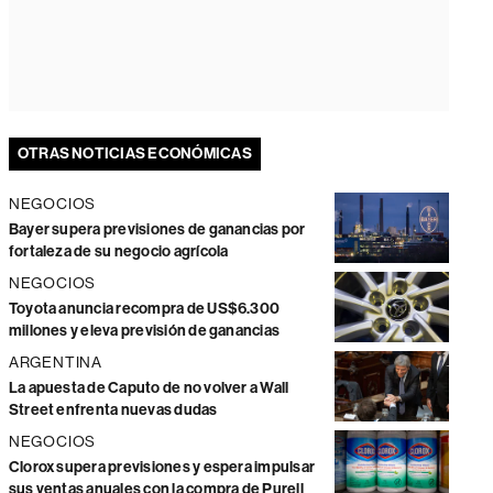
OTRAS NOTICIAS ECONÓMICAS
NEGOCIOS
Bayer supera previsiones de ganancias por
fortaleza de su negocio agrícola
NEGOCIOS
Toyota anuncia recompra de US$6.300
millones y eleva previsión de ganancias
ARGENTINA
La apuesta de Caputo de no volver a Wall
Street enfrenta nuevas dudas
NEGOCIOS
Clorox supera previsiones y espera impulsar
sus ventas anuales con la compra de Purell