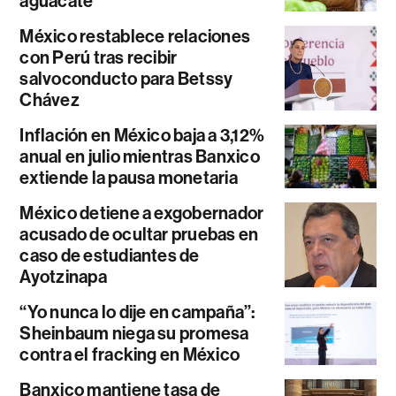
aguacate
México restablece relaciones
con Perú tras recibir
salvoconducto para Betssy
Chávez
Inflación en México baja a 3,12%
anual en julio mientras Banxico
extiende la pausa monetaria
México detiene a exgobernador
acusado de ocultar pruebas en
caso de estudiantes de
Ayotzinapa
“Yo nunca lo dije en campaña”:
Sheinbaum niega su promesa
contra el fracking en México
Banxico mantiene tasa de