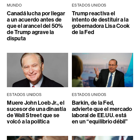
MUNDO
ESTADOS UNIDOS
Canadá lucha por llegar
Trump reactiva el
a un acuerdo antes de
intento de destituir a la
que el arancel del 50%
gobernadora Lisa Cook
de Trump agrave la
de la Fed
disputa
ESTADOS UNIDOS
ESTADOS UNIDOS
Muere John Loeb Jr., el
Barkin, de la Fed,
sucesor de una dinastía
advierte que el mercado
de Wall Street que se
laboral de EE.UU. está
volcó a la política
en un “equilibrio débil”