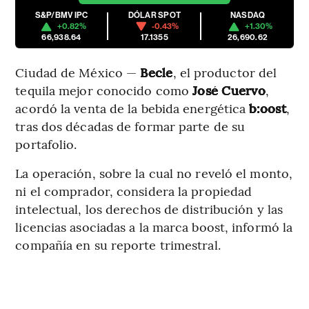
S&P/BMV IPC
DÓLAR SPOT
NASDAQ
+0.82%
-0.43%
+1.30%
66,938.64
17.1355
26,690.62
Ciudad de México —
Becle
, el productor del
tequila mejor conocido como
José Cuervo
,
acordó la venta de la bebida energética
b:oost
,
tras dos décadas de formar parte de su
portafolio.
La operación, sobre la cual no reveló el monto,
ni el comprador, considera la propiedad
intelectual, los derechos de distribución y las
licencias asociadas a la marca boost, informó la
compañía en su reporte trimestral.