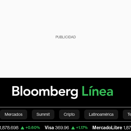
PUBLICIDAD
Mercados
Summit
Cripto
Latinoamérica
T
Visa
369.96
MercadoLibre
1,875.43
+0.60%
+1.17%
-1.
Green
Economía
Estilo de vida
Mundo
Videos