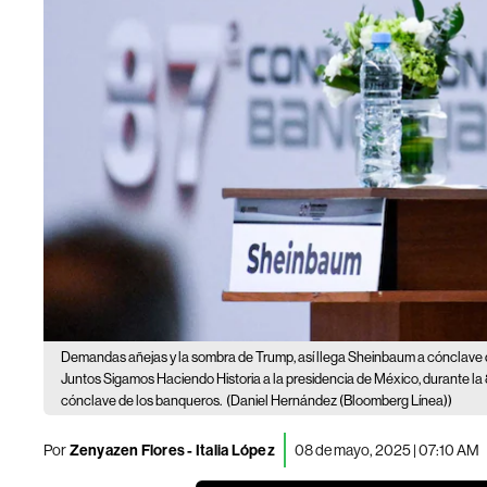
Demandas añejas y la sombra de Trump, así llega Sheinbaum a cónclave
Juntos Sigamos Haciendo Historia a la presidencia de México, durante l
cónclave de los banqueros.
(Daniel Hernández (Bloomberg Línea))
Por
Zenyazen Flores
-
Italia López
08 de mayo, 2025 | 07:10 AM