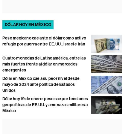
DÓLAR HOY EN MÉXICO
Peso mexicano cae ante el dólar como activo
refugio por guerra entre EE.UU., Israel e Irán
Cuatro monedas de Latinoamérica, entre las
más fuertes frente al dólar en mercados
emergentes
Dólar en México cae a su peor nivel desde
mayo de 2024 ante política de Estados
Unidos
Dólar hoy 19 de enero: peso cae por tensiones
geopolíticas de EE.UU. y amenazas militares a
México