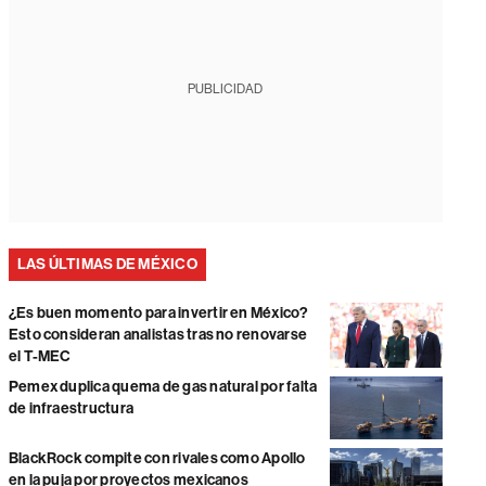
PUBLICIDAD
LAS ÚLTIMAS DE MÉXICO
¿Es buen momento para invertir en México?
Esto consideran analistas tras no renovarse
el T-MEC
Pemex duplica quema de gas natural por falta
de infraestructura
BlackRock compite con rivales como Apollo
en la puja por proyectos mexicanos