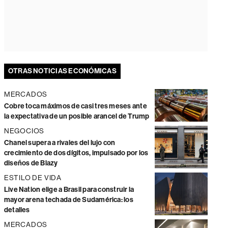
OTRAS NOTICIAS ECONÓMICAS
MERCADOS
Cobre toca máximos de casi tres meses ante
la expectativa de un posible arancel de Trump
NEGOCIOS
Chanel supera a rivales del lujo con
crecimiento de dos dígitos, impulsado por los
diseños de Blazy
ESTILO DE VIDA
Live Nation elige a Brasil para construir la
mayor arena techada de Sudamérica: los
detalles
MERCADOS