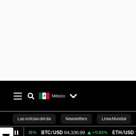
México
Las noticias del día
Newsletters
Línea Mundial
BTC/USD
64,336.99
ETH/USD
1,878.698
+0.15%
+0.93%
Bloomberg 