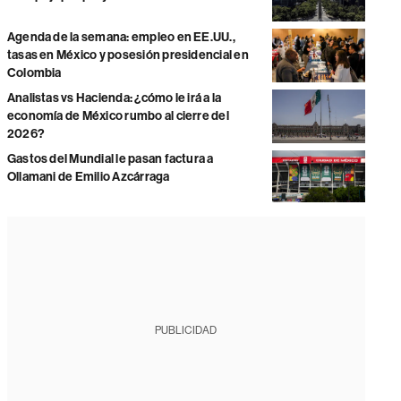
Agenda de la semana: empleo en EE.UU.,
tasas en México y posesión presidencial en
Colombia
Analistas vs Hacienda: ¿cómo le irá a la
economía de México rumbo al cierre del
2026?
Gastos del Mundial le pasan factura a
Ollamani de Emilio Azcárraga
PUBLICIDAD