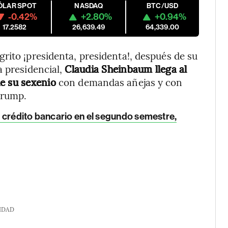
ÓLAR SPOT
NASDAQ
BTC/USD
-0.42%
+2.80%
+0.94%
17.2582
26,639.49
64,339.00
rito ¡presidenta, presidenta!, después de su
a presidencial,
Claudia Sheinbaum llega al
de su sexenio
con demandas añejas y con
Trump.
 crédito bancario en el segundo semestre,
IDAD