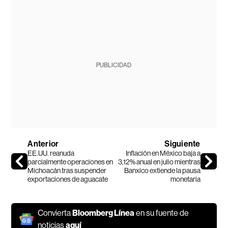
PUBLICIDAD
Anterior
Siguiente
EE.UU. reanuda
Inflación en México baja a
parcialmente operaciones en
3,12% anual en julio mientras
Michoacán tras suspender
Banxico extiende la pausa
exportaciones de aguacate
monetaria
Convierta
Bloomberg Línea
en su fuente de
noticias
aquí