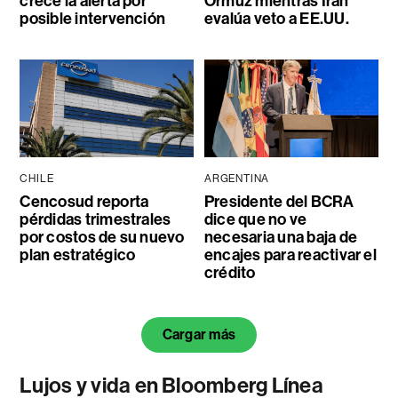
crece la alerta por
Ormuz mientras Irán
posible intervención
evalúa veto a EE.UU.
CHILE
ARGENTINA
Cencosud reporta
Presidente del BCRA
pérdidas trimestrales
dice que no ve
por costos de su nuevo
necesaria una baja de
plan estratégico
encajes para reactivar el
crédito
Cargar más
Lujos y vida en Bloomberg Línea