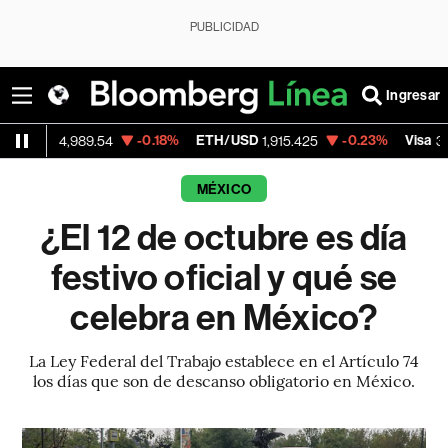
PUBLICIDAD
Ingresar
-0.18%
ETH/USD
-0.23%
Visa
-
,989.54
1,915.425
362.50
MÉXICO
¿El 12 de octubre es día
festivo oficial y qué se
celebra en México?
La Ley Federal del Trabajo establece en el Artículo 74
los días que son de descanso obligatorio en México.