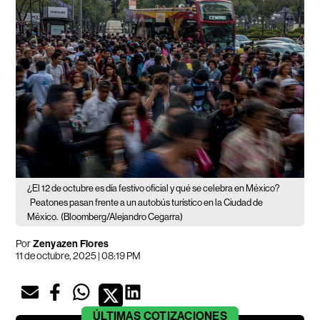
¿El 12 de octubre es día festivo oficial y qué se celebra en México?
Peatones pasan frente a un autobús turístico en la Ciudad de
México.
(Bloomberg/Alejandro Cegarra)
Por
Zenyazen Flores
11 de octubre, 2025 | 08:19 PM
ÚLTIMAS
COTIZACIONES