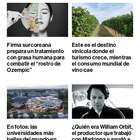
Firma surcoreana
Este es el destino
prepara un tratamiento
vinícola donde el
con grasa humana para
turismo crece, mientras
combatir el “rostro de
el consumo mundial de
Ozempic”
vino cae
En fotos: las
¿Quién era William Orbit,
universidades más
el productor que trabajó
bellas del mundo en
con Madonna y ayudó a