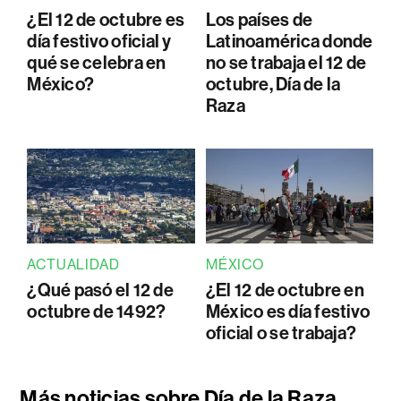
¿El 12 de octubre es
Los países de
día festivo oficial y
Latinoamérica donde
qué se celebra en
no se trabaja el 12 de
México?
octubre, Día de la
Raza
ACTUALIDAD
MÉXICO
¿Qué pasó el 12 de
¿El 12 de octubre en
octubre de 1492?
México es día festivo
oficial o se trabaja?
Más noticias sobre Día de la Raza