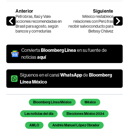
Anterior
Siguiente
Petrobras, Itaú y Vale:
México restablece
acciones recomendadas en
relaciones con Perú tras
Brasil para agosto, según
recibir salvoconducto para
bancos y corredurías
Betssy Chávez
Convierta
Bloomberg Línea
en su fuente de
noticias
aquí
Síguenos en el canal
WhatsApp
de
Bloomberg
Línea México
Temas de este artículo
Bloomberg Línea México
México
Las noticias del día
Elecciones México 2024
AMLO
Andrés Manuel López Obrador