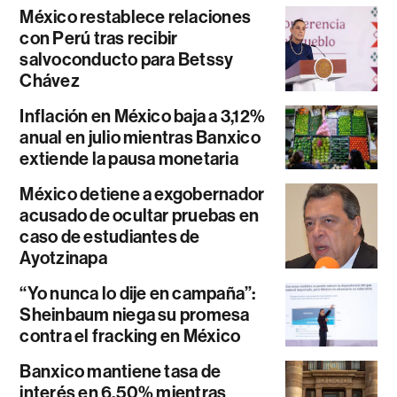
México restablece relaciones
con Perú tras recibir
salvoconducto para Betssy
Chávez
Inflación en México baja a 3,12%
anual en julio mientras Banxico
extiende la pausa monetaria
México detiene a exgobernador
acusado de ocultar pruebas en
caso de estudiantes de
Ayotzinapa
“Yo nunca lo dije en campaña”:
Sheinbaum niega su promesa
contra el fracking en México
Banxico mantiene tasa de
interés en 6,50% mientras