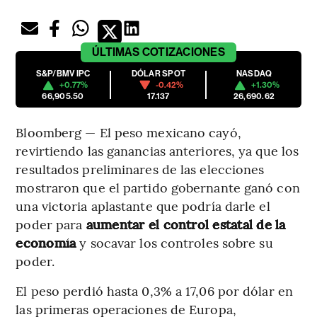
ÚLTIMAS
COTIZACIONES
S&P/BMV IPC
DÓLAR SPOT
NASDAQ
+0.77%
-0.42%
+1.30%
66,905.50
17.137
26,690.62
Bloomberg — El peso mexicano cayó,
revirtiendo las ganancias anteriores, ya que los
resultados preliminares de las elecciones
mostraron que el partido gobernante ganó con
una victoria aplastante que podría darle el
poder para
aumentar el control estatal de la
economía
y socavar los controles sobre su
poder.
El peso perdió hasta 0,3% a 17,06 por dólar en
las primeras operaciones de Europa,