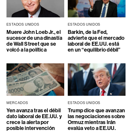
ESTADOS UNIDOS
ESTADOS UNIDOS
Muere John Loeb Jr., el
Barkin, de la Fed,
sucesor de una dinastía
advierte que el mercado
de Wall Street que se
laboral de EE.UU. está
volcó a la política
en un “equilibrio débil”
MERCADOS
ESTADOS UNIDOS
Yen avanza tras el débil
Trump dice que avanzan
dato laboral de EE.UU. y
las negociaciones sobre
crece la alerta por
Ormuz mientras Irán
posible intervención
evalúa veto a EE.UU.