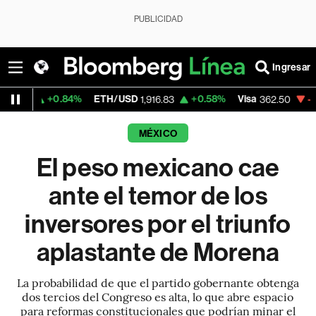
PUBLICIDAD
Ingresar
0.84%
ETH/USD
+0.58%
Visa
-2.15%
Merc
1,916.83
362.50
MÉXICO
El peso mexicano cae
ante el temor de los
inversores por el triunfo
aplastante de Morena
La probabilidad de que el partido gobernante obtenga
dos tercios del Congreso es alta, lo que abre espacio
para reformas constitucionales que podrían minar el