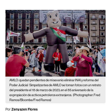
AMLO: quedan pendientes de mi sexenio eliminar INAI y reforma del
Poder Judicial
Simpatizantes de AMLO se toman fotos con un retrato
del presidente el 18 de marzo de 2023, en el 85 aniversario de la
expropiación de activos petroleros extranjeros.
(Photographer: Fred
Ramos/Bloombe/Fred Ramos)
Por
Zenyazen Flores