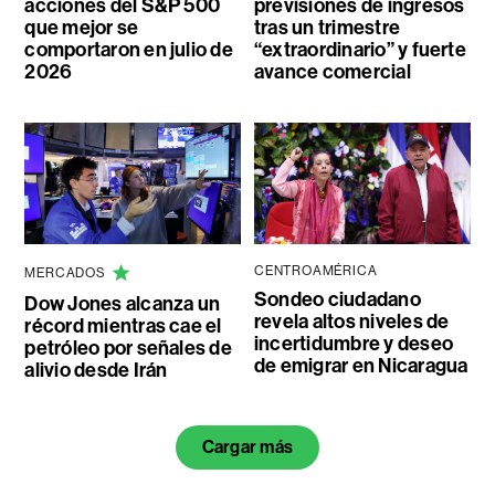
acciones del S&P 500
previsiones de ingresos
que mejor se
tras un trimestre
comportaron en julio de
“extraordinario” y fuerte
2026
avance comercial
CENTROAMÉRICA
MERCADOS
Sondeo ciudadano
Dow Jones alcanza un
revela altos niveles de
récord mientras cae el
incertidumbre y deseo
petróleo por señales de
de emigrar en Nicaragua
alivio desde Irán
Cargar más