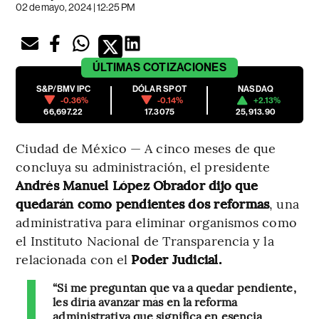
02 de mayo, 2024 | 12:25 PM
ÚLTIMAS
COTIZACIONES
S&P/BMV IPC
DÓLAR SPOT
NASDAQ
-0.36%
-0.14%
+2.13%
66,697.22
17.3075
25,913.90
Ciudad de México — A cinco meses de que
concluya su administración, el presidente
Andrés Manuel López Obrador dijo que
quedarán como pendientes dos reformas
, una
administrativa para eliminar organismos como
el Instituto Nacional de Transparencia y la
relacionada con el
Poder Judicial.
“Si me preguntan que va a quedar pendiente,
les diría avanzar más en la reforma
administrativa que significa en esencia