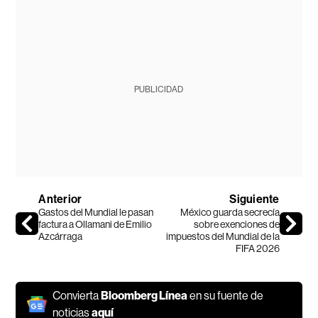
PUBLICIDAD
Anterior
Siguiente
Gastos del Mundial le pasan
México guarda secrecía
factura a Ollamani de Emilio
sobre exenciones de
Azcárraga
impuestos del Mundial de la
FIFA 2026
Convierta
Bloomberg Línea
en su fuente de
noticias
aquí