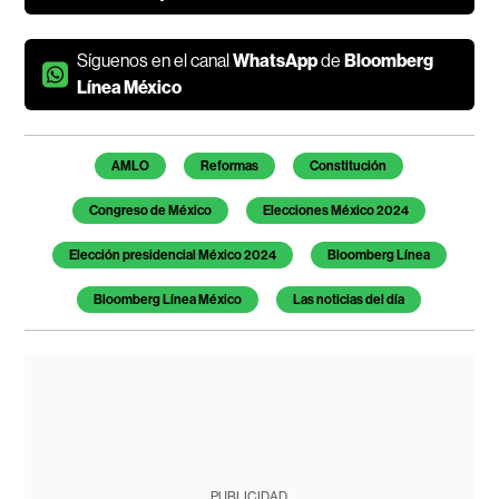
Síguenos en el canal
WhatsApp
de
Bloomberg
Línea México
Temas de este artículo
AMLO
Reformas
Constitución
Congreso de México
Elecciones México 2024
Elección presidencial México 2024
Bloomberg Línea
Bloomberg Línea México
Las noticias del día
PUBLICIDAD