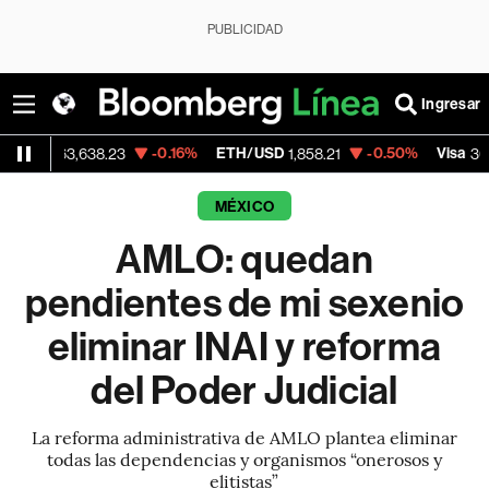
PUBLICIDAD
Ingresar
-0.16%
ETH/USD
-0.50%
Visa
-0
3,638.23
1,858.21
365.67
MÉXICO
AMLO: quedan
pendientes de mi sexenio
eliminar INAI y reforma
del Poder Judicial
La reforma administrativa de AMLO plantea eliminar
todas las dependencias y organismos “onerosos y
elitistas”