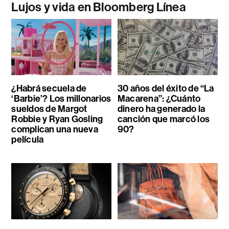
Lujos y vida en Bloomberg Línea
¿Habrá secuela de
30 años del éxito de “La
‘Barbie’? Los millonarios
Macarena”: ¿Cuánto
sueldos de Margot
dinero ha generado la
Robbie y Ryan Gosling
canción que marcó los
complican una nueva
90?
película