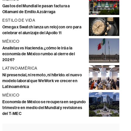
Gastos del Mundial le pasan factura a
Ollamani de Emilio Azcárraga
ESTILO DE VIDA
Omega x Swatch lanza un reloj con oro para
celebrar el alunizaje del Apollo 11
MÉXICO
Analistas vs Hacienda: ¿cómo le irá a la
economía de México rumbo al cierre del
2026?
LATINOAMÉRICA
Ni presencial, ni remoto, ni híbrido: el nuevo
modelo laboral que WeWork ve crecer en
Latinoamérica
MÉXICO
Economía de México se recupera en segundo
trimestre en medio del Mundial y revisiones
del T-MEC