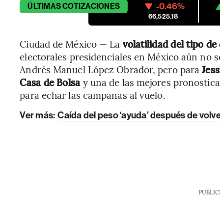
-0.46%
ÚLTIMAS
COTIZACIONES
66,525.18
Ciudad de México — La
volatilidad del tipo d
electorales presidenciales en México aún no s
Andrés Manuel López Obrador, pero para
Jes
Casa de Bolsa
y una de las mejores pronostic
para echar las campanas al vuelo.
Ver más:
Caída del peso ‘ayuda’ después de vol
PUBLIC