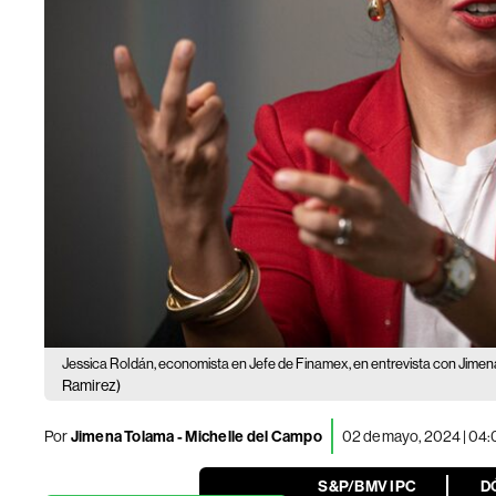
Jessica Roldán, economista en Jefe de Finamex, en entrevista con Jimena
Ramirez)
Por
Jimena Tolama
-
Michelle del Campo
02 de mayo, 2024 | 04
S&P/BMV IPC
D