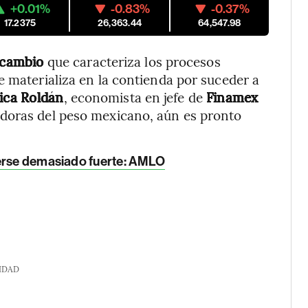
+0.01%
-0.83%
-0.37%
17.2375
26,363.44
64,547.98
e cambio
que caracteriza los procesos
e materializa en la contienda por suceder a
sica Roldán
, economista en jefe de
Finamex
adoras del peso mexicano, aún es pronto
verse demasiado fuerte: AMLO
IDAD