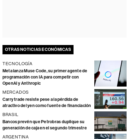
OTRAS NOTICIAS ECONÓMICAS
TECNOLOGÍA
Meta lanza Muse Code, su primer agente de
programación con IA para competir con
OpenAI y Anthropic
MERCADOS
Carry trade resiste pese a la pérdida de
atractivo del yen como fuente de financiación
BRASIL
Bancos prevén que Petrobras duplique su
generación de caja en el segundo trimestre
ARGENTINA