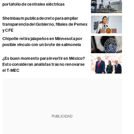
portafolio de centrales eléctricas
Sheinbaum publica decreto para ampliar
transparencia del Gobierno, filiales de Pemex
y CFE
Chipotle retira jalapeños en Minnesota por
posible vínculo con un brote de salmonela
¿Es buen momento para invertir en México?
Esto consideran analistas tras no renovarse
el T-MEC
PUBLICIDAD