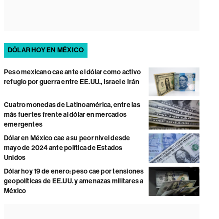
DÓLAR HOY EN MÉXICO
Peso mexicano cae ante el dólar como activo
refugio por guerra entre EE.UU., Israel e Irán
Cuatro monedas de Latinoamérica, entre las
más fuertes frente al dólar en mercados
emergentes
Dólar en México cae a su peor nivel desde
mayo de 2024 ante política de Estados
Unidos
Dólar hoy 19 de enero: peso cae por tensiones
geopolíticas de EE.UU. y amenazas militares a
México