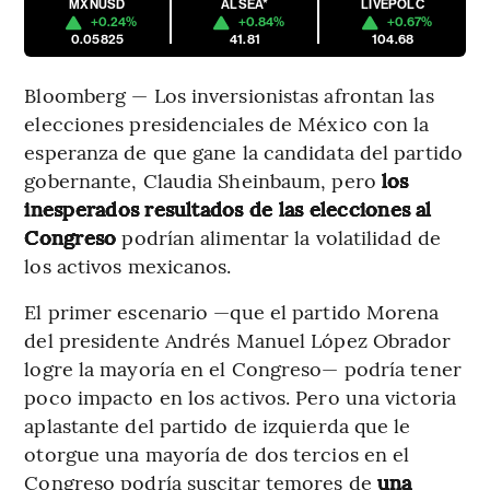
MXNUSD
ALSEA*
LIVEPOLC
+0.24%
+0.84%
+0.67%
0.05825
41.81
104.68
Bloomberg — Los inversionistas afrontan las
elecciones presidenciales de México con la
esperanza de que gane la candidata del partido
gobernante, Claudia Sheinbaum, pero
los
inesperados resultados de las elecciones al
Congreso
podrían alimentar la volatilidad de
los activos mexicanos.
El primer escenario —que el partido Morena
del presidente Andrés Manuel López Obrador
logre la mayoría en el Congreso— podría tener
poco impacto en los activos. Pero una victoria
aplastante del partido de izquierda que le
otorgue una mayoría de dos tercios en el
Congreso podría suscitar temores de
una