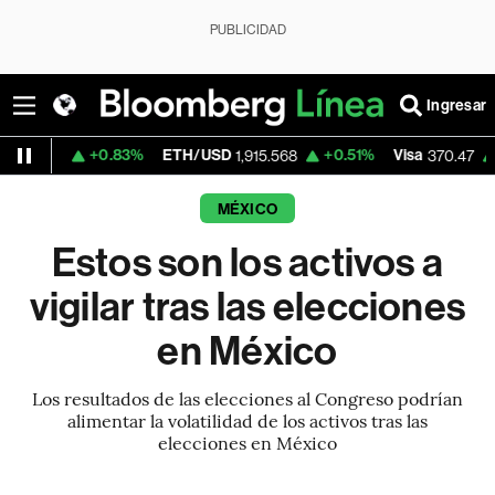
PUBLICIDAD
Ingresar
+0.83%
ETH/USD
+0.51%
Visa
+0.52%
M
1,915.568
370.47
MÉXICO
Estos son los activos a
vigilar tras las elecciones
en México
Los resultados de las elecciones al Congreso podrían
alimentar la volatilidad de los activos tras las
elecciones en México