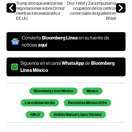
Trump dice que avanzan las
Dior, H&M y Zara impulsan la
negociaciones sobre Ormuz
ocupación de los centros
mientras Irán evalúa veto a
comerciales de Iguatemi en
EE.UU.
Brasil
Convierta
Bloomberg Línea
en su fuente de
noticias
aquí
Síguenos en el canal
WhatsApp
de
Bloomberg
Línea México
Temas de este artículo
Bloomberg Línea México
México
Las noticias del día
Elecciones México 2024
AMLO
Andrés Manuel López Obrador