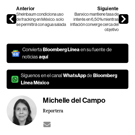
Anterior
Siguiente
Sheinbaum condiciona uso
Banxico mantiene tasa de
de fracking en México: solo
interés en 6,50% mientras
se permitirá con agua salada
inflación converge cerca del
objetivo
Convierta
Bloomberg Línea
en su fuente de
noticias
aquí
Síguenos en el canal
WhatsApp
de
Bloomberg
Línea México
Michelle del Campo
Reportera