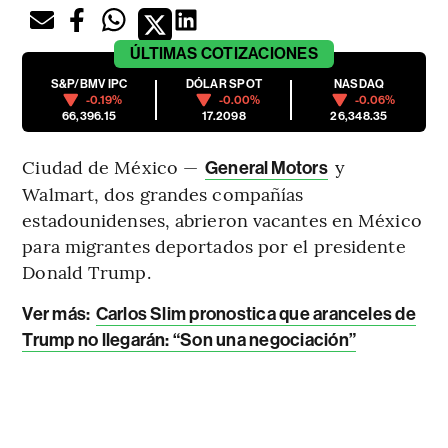
ÚLTIMAS
COTIZACIONES
S&P/BMV IPC
DÓLAR SPOT
NASDAQ
-0.19%
-0.00%
-0.06%
66,396.15
17.2098
26,348.35
Ciudad de México —
y
General Motors
Walmart, dos grandes compañías
estadounidenses, abrieron vacantes en México
para migrantes deportados por el presidente
Donald Trump.
Ver más:
Carlos Slim pronostica que aranceles de
Trump no llegarán: “Son una negociación”