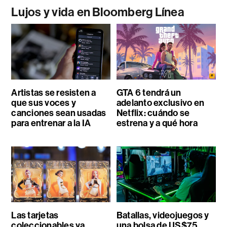
Lujos y vida en Bloomberg Línea
Artistas se resisten a
GTA 6 tendrá un
que sus voces y
adelanto exclusivo en
canciones sean usadas
Netflix: cuándo se
para entrenar a la IA
estrena y a qué hora
Las tarjetas
Batallas, videojuegos y
coleccionables ya
una bolsa de US$75