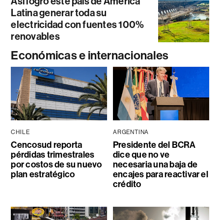
Así logró este país de América
Latina generar toda su
electricidad con fuentes 100%
renovables
Económicas e internacionales
CHILE
ARGENTINA
Cencosud reporta
Presidente del BCRA
pérdidas trimestrales
dice que no ve
por costos de su nuevo
necesaria una baja de
plan estratégico
encajes para reactivar el
crédito