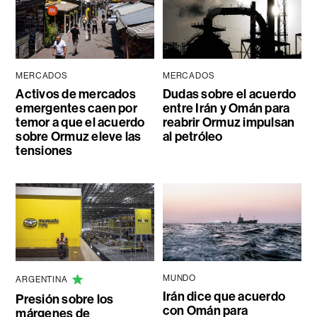
MERCADOS
MERCADOS
Activos de mercados
Dudas sobre el acuerdo
emergentes caen por
entre Irán y Omán para
temor a que el acuerdo
reabrir Ormuz impulsan
sobre Ormuz eleve las
al petróleo
tensiones
MUNDO
ARGENTINA
Irán dice que acuerdo
Presión sobre los
con Omán para
márgenes de