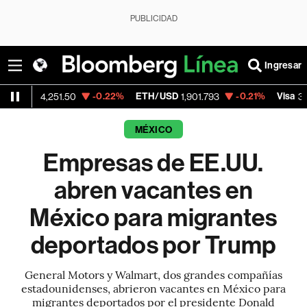
PUBLICIDAD
Ingresar
-0.22%
ETH/USD
-0.21%
Visa
+
,251.50
1,901.793
370.47
MÉXICO
Empresas de EE.UU.
abren vacantes en
México para migrantes
deportados por Trump
General Motors y Walmart, dos grandes compañías
estadounidenses, abrieron vacantes en México para
migrantes deportados por el presidente Donald