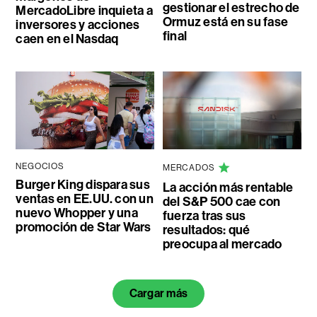
gestionar el estrecho de
MercadoLibre inquieta a
Ormuz está en su fase
inversores y acciones
final
caen en el Nasdaq
NEGOCIOS
MERCADOS
Burger King dispara sus
La acción más rentable
ventas en EE.UU. con un
del S&P 500 cae con
nuevo Whopper y una
fuerza tras sus
promoción de Star Wars
resultados: qué
preocupa al mercado
Cargar más