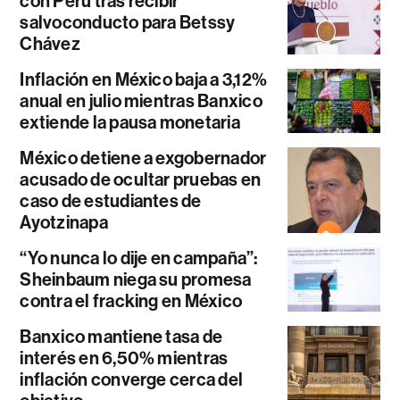
con Perú tras recibir
salvoconducto para Betssy
Chávez
Inflación en México baja a 3,12%
anual en julio mientras Banxico
extiende la pausa monetaria
México detiene a exgobernador
acusado de ocultar pruebas en
caso de estudiantes de
Ayotzinapa
“Yo nunca lo dije en campaña”:
Sheinbaum niega su promesa
contra el fracking en México
Banxico mantiene tasa de
interés en 6,50% mientras
inflación converge cerca del