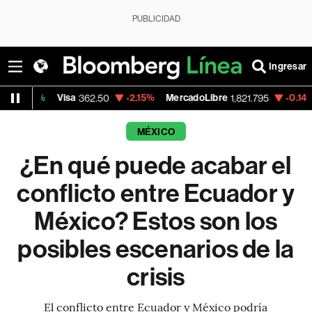
PUBLICIDAD
Ingresar
Visa
-2.15%
MercadoLibre
-0.14%
Banco d
362.50
1,821.795
MÉXICO
¿En qué puede acabar el
conflicto entre Ecuador y
México? Estos son los
posibles escenarios de la
crisis
El conflicto entre Ecuador y México podría