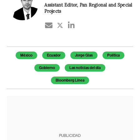
Assistant Editor, Pan Regional and Special
Projects
Temas de este artículo
México
Ecuador
Jorge Glas
Política
Gobierno
Las noticias del día
Bloomberg Línea
PUBLICIDAD