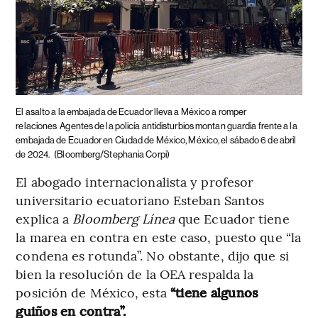
El asalto a la embajada de Ecuador lleva a México a romper
relaciones
Agentes de la policía antidisturbios montan guardia frente a la
embajada de Ecuador en Ciudad de México, México, el sábado 6 de abril
de 2024.
(Bloomberg/Stephania Corpi)
El abogado internacionalista y profesor
universitario ecuatoriano Esteban Santos
explica a
Bloomberg Línea
que Ecuador tiene
la marea en contra en este caso, puesto que “la
condena es rotunda”. No obstante, dijo que si
bien la resolución de la OEA respalda la
posición de México, esta
“tiene algunos
guiños en contra”.