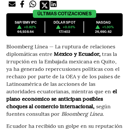
ÚLTIMAS
COTIZACIONES
S&P/BMV IPC
DÓLAR SPOT
NASDAQ
+0.82%
+0.03%
+1.30%
66,938.64
17.1402
26,690.62
Bloomberg Línea — La ruptura de relaciones
diplomáticas entre
México y Ecuador,
tras la
irrupción en la Embajada mexicana en Quito,
ya ha generado repercusiones políticas con el
rechazo por parte de la OEA y de los países de
Latinoamérica de las acciones de las
autoridades ecuatorianas, mientras que en
el
plano económico se anticipan posibles
choques al comercio internacional,
según
fuentes consultas por
Bloomberg Línea.
Ecuador ha recibido un golpe en su reputación