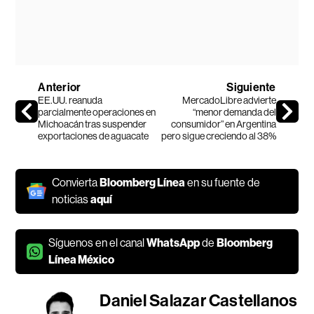
Anterior
Siguiente
EE.UU. reanuda
MercadoLibre advierte
parcialmente operaciones en
“menor demanda del
Michoacán tras suspender
consumidor” en Argentina
exportaciones de aguacate
pero sigue creciendo al 38%
Convierta
Bloomberg Línea
en su fuente de
noticias
aquí
Síguenos en el canal
WhatsApp
de
Bloomberg
Línea México
Daniel Salazar Castellanos