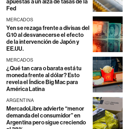
apuestas a un alza de tasas de la
Fed
MERCADOS
Yen se rezaga frente a divisas del
G10 al desvanecerse el efecto
de la intervención de Japón y
EE.UU.
MERCADOS
¿Qué tan cara o barata está tu
moneda frente al dólar? Esto
revela el Índice Big Mac para
América Latina
ARGENTINA
MercadoLibre advierte “menor
demanda del consumidor” en
Argentina pero sigue creciendo