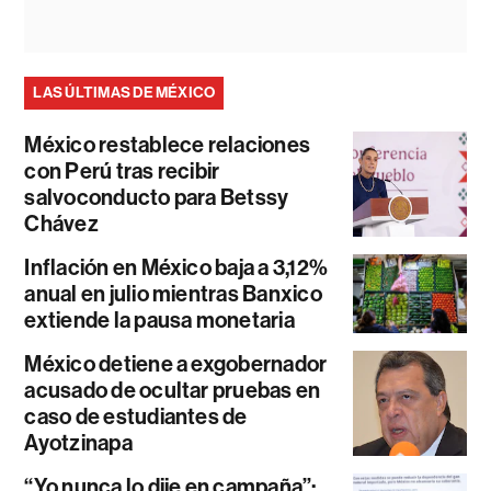
LAS ÚLTIMAS DE MÉXICO
México restablece relaciones
con Perú tras recibir
salvoconducto para Betssy
Chávez
Inflación en México baja a 3,12%
anual en julio mientras Banxico
extiende la pausa monetaria
México detiene a exgobernador
acusado de ocultar pruebas en
caso de estudiantes de
Ayotzinapa
“Yo nunca lo dije en campaña”: