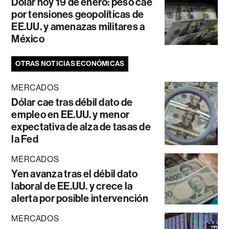
Dólar hoy 19 de enero: peso cae
por tensiones geopolíticas de
EE.UU. y amenazas militares a
México
OTRAS NOTICIAS ECONÓMICAS
MERCADOS
Dólar cae tras débil dato de
empleo en EE.UU. y menor
expectativa de alza de tasas de
la Fed
MERCADOS
Yen avanza tras el débil dato
laboral de EE.UU. y crece la
alerta por posible intervención
MERCADOS