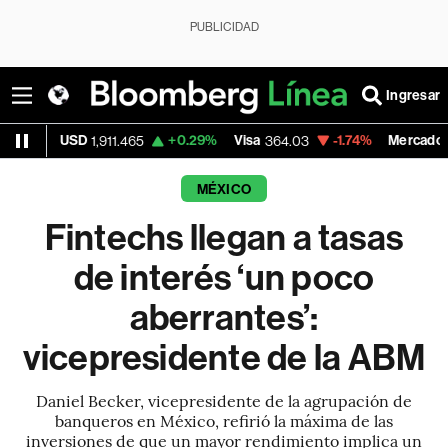
PUBLICIDAD
Ingresar
SD
+0.29%
Visa
-1.74%
MercadoLibre
1,911.465
364.03
1,811.9
MÉXICO
Fintechs llegan a tasas
de interés ‘un poco
aberrantes’:
vicepresidente de la ABM
Daniel Becker, vicepresidente de la agrupación de
banqueros en México, refirió la máxima de las
inversiones de que un mayor rendimiento implica un