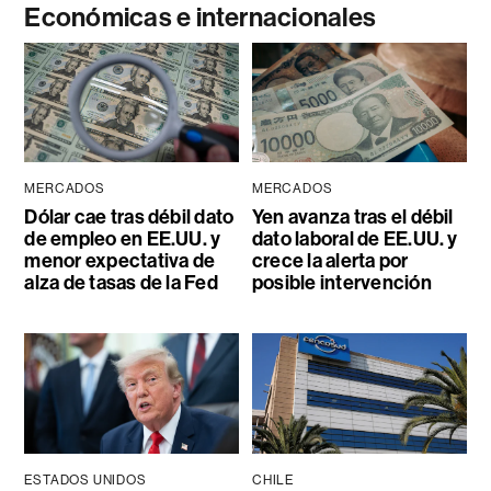
Económicas e internacionales
MERCADOS
MERCADOS
Dólar cae tras débil dato
Yen avanza tras el débil
de empleo en EE.UU. y
dato laboral de EE.UU. y
menor expectativa de
crece la alerta por
alza de tasas de la Fed
posible intervención
ESTADOS UNIDOS
CHILE