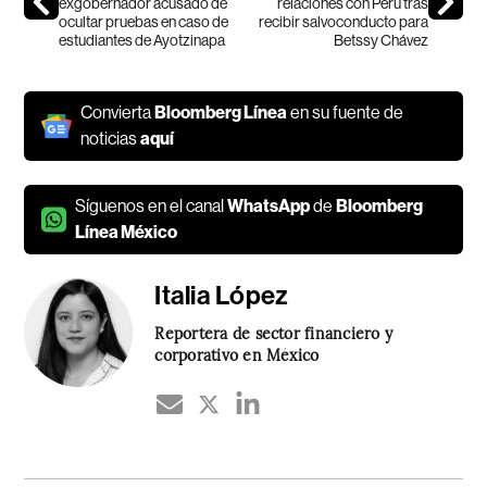
exgobernador acusado de
relaciones con Perú tras
ocultar pruebas en caso de
recibir salvoconducto para
estudiantes de Ayotzinapa
Betssy Chávez
Convierta
Bloomberg Línea
en su fuente de
noticias
aquí
Síguenos en el canal
WhatsApp
de
Bloomberg
Línea México
Italia López
Reportera de sector financiero y
corporativo en México