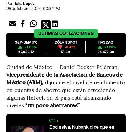
Por
Italia López
28 de febrero, 2024 | 03:34 PM
ÚLTIMAS
COTIZACIONES
S&P/BMV IPC
DÓLAR SPOT
NASDAQ
+1.03%
-0.42%
+1.23%
67,083.12
17.1381
26,672.38
Ciudad de México — Daniel Becker Feldman,
vicepresidente de la Asociación de Bancos de
México (ABM),
dijo que el nivel de rendimiento
en cuentas de ahorro que están ofreciendo
algunas fintech en el país está alcanzando
niveles
“un poco aberrantes”
.
VER +
Exclusiva: Nubank dice que en