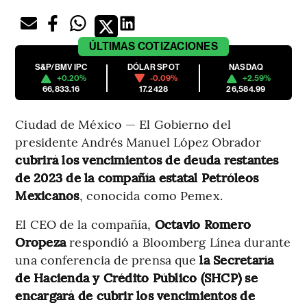
ÚLTIMAS
COTIZACIONES
S&P/BMV IPC
DÓLAR SPOT
NASDAQ
+0.20%
-0.09%
+2.59%
66,833.16
17.2428
26,584.99
Ciudad de México — El Gobierno del
presidente Andrés Manuel López Obrador
cubrirá los vencimientos de deuda restantes
de 2023 de la compañía estatal Petróleos
Mexicanos
, conocida como Pemex.
El CEO de la compañía,
Octavio Romero
Oropeza
respondió
a Bloomberg Línea durante
una conferencia de prensa que
la Secretaría
de Hacienda y Crédito Público (SHCP) se
encargará de cubrir los vencimientos de