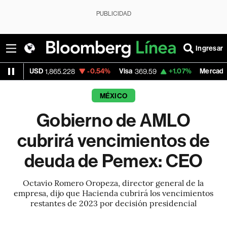
PUBLICIDAD
Ingresar
SD
-0.54%
Visa
+1.07%
MercadoLibre
1,865.228
369.59
1,89
MÉXICO
Gobierno de AMLO
cubrirá vencimientos de
deuda de Pemex: CEO
Octavio Romero Oropeza, director general de la
empresa, dijo que Hacienda cubrirá los vencimientos
restantes de 2023 por decisión presidencial