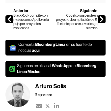
Anterior
Siguiente
BlackRock compite con
Codelco suspende un
rivales como Apollo en la
proyecto de ampliación de El
puja por proyectos
Teniente por un nuevo riesgo
mexicanos
sísmico
Convierta
Bloomberg Línea
en su fuente de
noticias
aquí
Síguenos en el canal
WhatsApp
de
Bloomberg
Línea México
Arturo Solís
Reportero