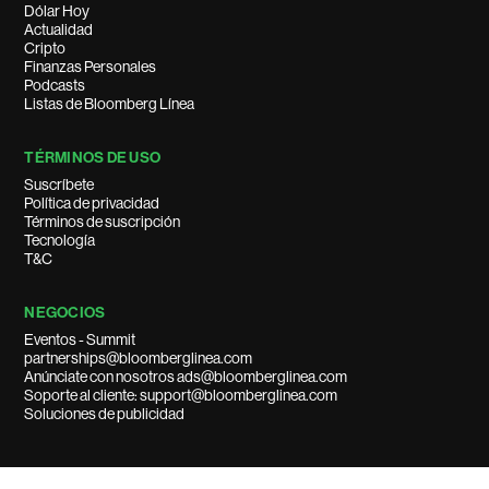
Dólar Hoy
Actualidad
Cripto
Finanzas Personales
Podcasts
Listas de Bloomberg Línea
TÉRMINOS DE USO
Suscríbete
Política de privacidad
Términos de suscripción
Tecnología
T&C
NEGOCIOS
Eventos - Summit
partnerships@bloomberglinea.com
Anúnciate con nosotros ads@bloomberglinea.com
Soporte al cliente: support@bloomberglinea.com
Soluciones de publicidad