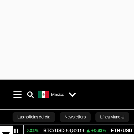
México
Las noticias del día
Newsletters
Línea Mundial
BTC/USD
64,831.19
ETH/USD
1,916.75
0.02%
+0.83%
+
Bloomberg 