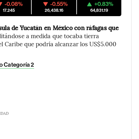
-0.08%
-0.55%
+0.83%
17.245
26,438.16
64,831.19
nsula de Yucatán en México con ráfagas que
ilitándose a medida que tocaba tierra
el Caribe que podría alcanzar los US$5.000
o Categoría 2
IDAD