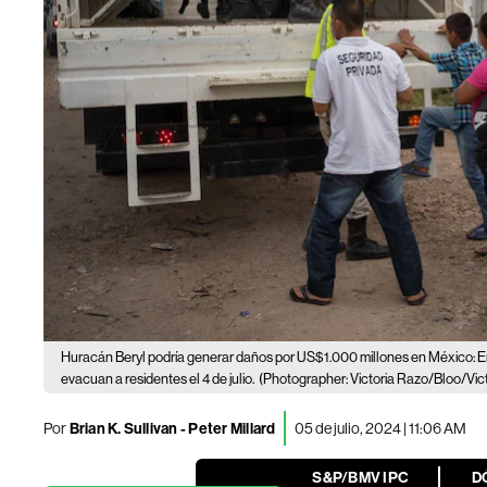
Huracán Beryl podría generar daños por US$1.000 millones en México: E
evacuan a residentes el 4 de julio.
(Photographer: Victoria Razo/Bloo/Vic
Por
Brian K. Sullivan - Peter Millard
05 de julio, 2024 | 11:06 AM
S&P/BMV IPC
D