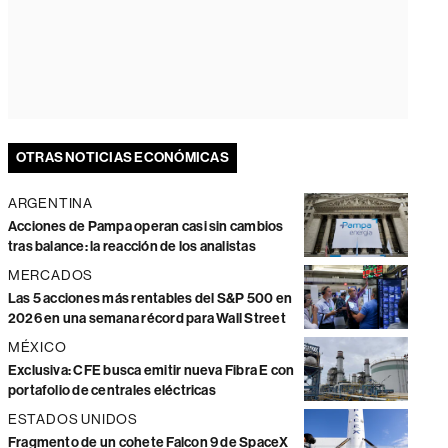
OTRAS NOTICIAS ECONÓMICAS
ARGENTINA
Acciones de Pampa operan casi sin cambios
tras balance: la reacción de los analistas
MERCADOS
Las 5 acciones más rentables del S&P 500 en
2026 en una semana récord para Wall Street
MÉXICO
Exclusiva: CFE busca emitir nueva Fibra E con
portafolio de centrales eléctricas
ESTADOS UNIDOS
Fragmento de un cohete Falcon 9 de SpaceX