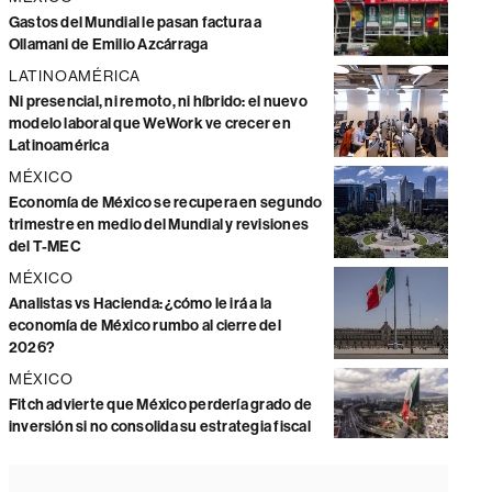
Gastos del Mundial le pasan factura a
Ollamani de Emilio Azcárraga
LATINOAMÉRICA
Ni presencial, ni remoto, ni híbrido: el nuevo
modelo laboral que WeWork ve crecer en
Latinoamérica
MÉXICO
Economía de México se recupera en segundo
trimestre en medio del Mundial y revisiones
del T-MEC
MÉXICO
Analistas vs Hacienda: ¿cómo le irá a la
economía de México rumbo al cierre del
2026?
MÉXICO
Fitch advierte que México perdería grado de
inversión si no consolida su estrategia fiscal