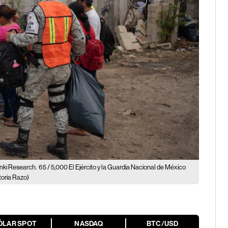
nki Research.
65 / 5,000 El Ejército y la Guardia Nacional de México
toria Razo)
ÓLAR SPOT
NASDAQ
BTC/USD