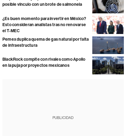
posible vínculo con un brote de salmonela
¿Es buen momento para invertir en México?
Esto consideran analistas tras no renovarse
el T-MEC
Pemex duplica quema de gas natural por falta
de infraestructura
BlackRock compite con rivales como Apollo
en la puja por proyectos mexicanos
PUBLICIDAD