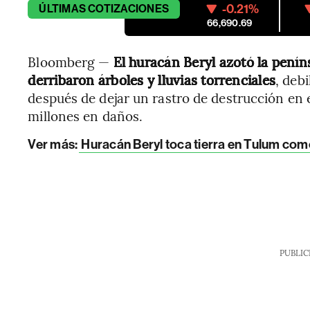
-0.21%
ÚLTIMAS
COTIZACIONES
66,690.69
Bloomberg —
El huracán Beryl azotó la pení
derribaron árboles y lluvias torrenciales
, deb
después de dejar un rastro de destrucción en 
millones en daños.
Ver más:
Huracán Beryl toca tierra en Tulum com
PUBLIC