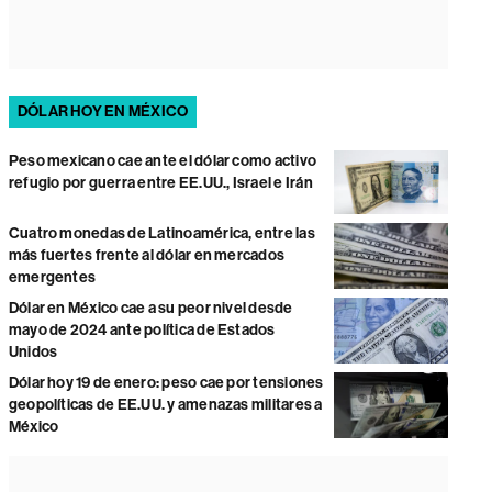
DÓLAR HOY EN MÉXICO
Peso mexicano cae ante el dólar como activo
refugio por guerra entre EE.UU., Israel e Irán
Cuatro monedas de Latinoamérica, entre las
más fuertes frente al dólar en mercados
emergentes
Dólar en México cae a su peor nivel desde
mayo de 2024 ante política de Estados
Unidos
Dólar hoy 19 de enero: peso cae por tensiones
geopolíticas de EE.UU. y amenazas militares a
México