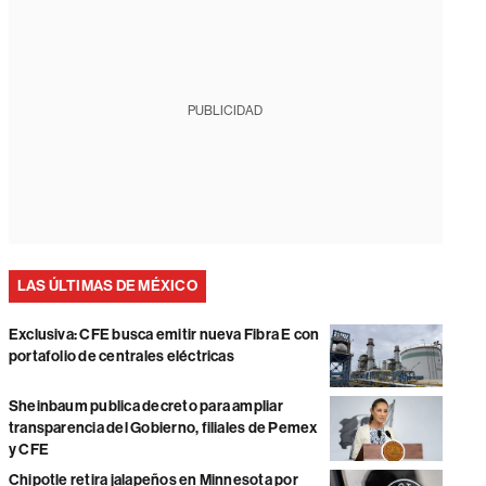
PUBLICIDAD
LAS ÚLTIMAS DE MÉXICO
Exclusiva: CFE busca emitir nueva Fibra E con
portafolio de centrales eléctricas
Sheinbaum publica decreto para ampliar
transparencia del Gobierno, filiales de Pemex
y CFE
Chipotle retira jalapeños en Minnesota por