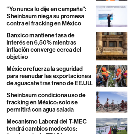
“Yo nunca lo dije en campaña”:
Sheinbaum niega su promesa
contra el fracking en México
Banxico mantiene tasa de
interés en 6,50% mientras
inflación converge cerca del
objetivo
México refuerza la seguridad
para reanudar las exportaciones
de aguacate tras freno de EE.UU.
Sheinbaum condiciona uso de
fracking en México: solo se
permitirá con agua salada
Mecanismo Laboral del T-MEC
tendrá cambios modestos: