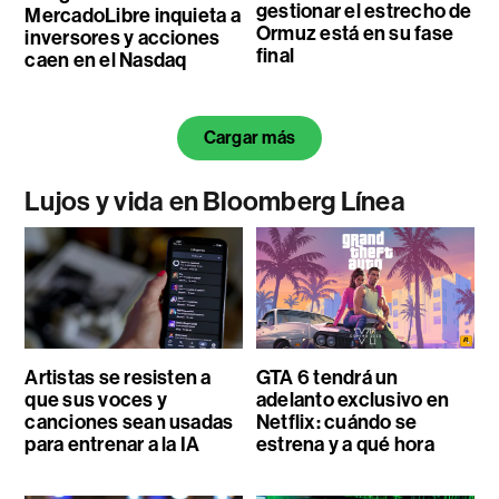
gestionar el estrecho de
MercadoLibre inquieta a
Ormuz está en su fase
inversores y acciones
final
caen en el Nasdaq
Cargar más
Lujos y vida en Bloomberg Línea
Artistas se resisten a
GTA 6 tendrá un
que sus voces y
adelanto exclusivo en
canciones sean usadas
Netflix: cuándo se
para entrenar a la IA
estrena y a qué hora