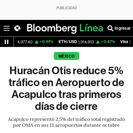
PUBLICIDAD
Ingresar
+0.91%
ETH/USD
+0.47%
Visa
+
,977.40
1,914.813
370.47
MÉXICO
Huracán Otis reduce 5%
tráfico en Aeropuerto de
Acapulco tras primeros
días de cierre
Acapulco representó 2,5% del tráfico total registrado
por OMA en sus 13 aeropuertos durante octubre