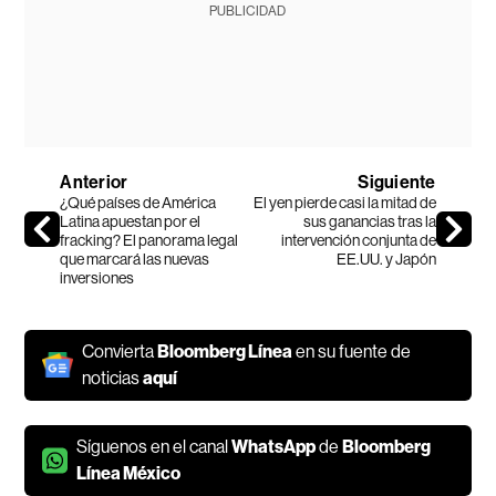
PUBLICIDAD
Anterior
Siguiente
¿Qué países de América
El yen pierde casi la mitad de
Latina apuestan por el
sus ganancias tras la
fracking? El panorama legal
intervención conjunta de
que marcará las nuevas
EE.UU. y Japón
inversiones
Convierta
Bloomberg Línea
en su fuente de
noticias
aquí
Síguenos en el canal
WhatsApp
de
Bloomberg
Línea México