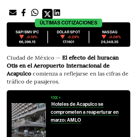
ÚLTIMAS
COTIZACIONES
S&P/BMV IPC
DÓLAR SPOT
NASDAQ
-0.19%
-0.29%
-0.06%
66,396.15
17.1601
26,348.35
Ciudad de México —
El efecto del huracán
Otis en el Aeropuerto Internacional de
Acapulco
comienza a reflejarse en las cifras de
tráfico de pasajeros.
VER +
Hoteles de Acapulco se
comprometen a reaperturar en
marzo: AMLO