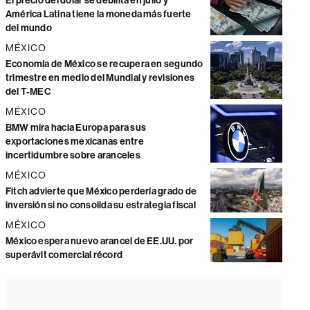
El precio del dólar se debilita en julio y
América Latina tiene la moneda más fuerte
del mundo
MÉXICO
Economía de México se recupera en segundo
trimestre en medio del Mundial y revisiones
del T-MEC
MÉXICO
BMW mira hacia Europa para sus
exportaciones mexicanas entre
incertidumbre sobre aranceles
MÉXICO
Fitch advierte que México perdería grado de
inversión si no consolida su estrategia fiscal
MÉXICO
México espera nuevo arancel de EE.UU. por
superávit comercial récord