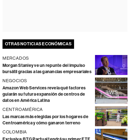
OTRAS NOTICIAS ECONÓMICAS
MERCADOS
Morgan Stanley ve un repunte del impulso
bursátil gracias a las ganancias empresariales
NEGOCIOS
Amazon Web Services revela qué factores
guiarán su futura expansión de centros de
datos en América Latina
CENTROAMÉRICA
Las marcas más elegidas por los hogares de
Centroamérica y cómo ganaron terreno
COLOMBIA
Exclusiva: BTG Pactual tendrá su primer ETF