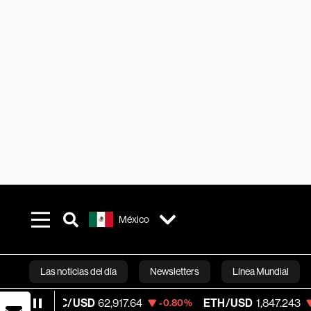
México
Las noticias del día
Newsletters
Línea Mundial
BTC/USD
62,917.64
ETH/USD
1,847.243
-0.80%
-1.84%
Bloomberg 