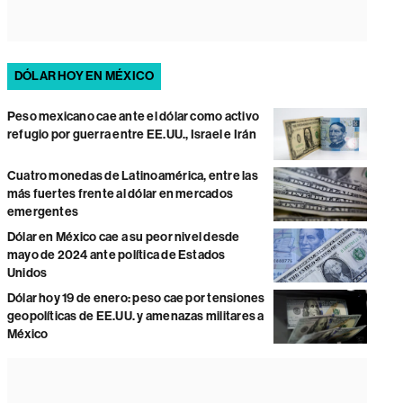
DÓLAR HOY EN MÉXICO
Peso mexicano cae ante el dólar como activo
refugio por guerra entre EE.UU., Israel e Irán
Cuatro monedas de Latinoamérica, entre las
más fuertes frente al dólar en mercados
emergentes
Dólar en México cae a su peor nivel desde
mayo de 2024 ante política de Estados
Unidos
Dólar hoy 19 de enero: peso cae por tensiones
geopolíticas de EE.UU. y amenazas militares a
México