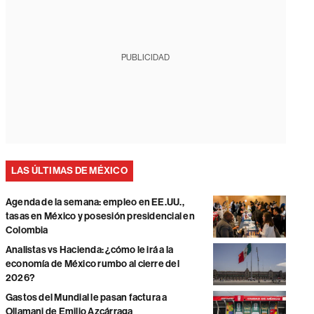
PUBLICIDAD
LAS ÚLTIMAS DE MÉXICO
Agenda de la semana: empleo en EE.UU.,
tasas en México y posesión presidencial en
Colombia
Analistas vs Hacienda: ¿cómo le irá a la
economía de México rumbo al cierre del
2026?
Gastos del Mundial le pasan factura a
Ollamani de Emilio Azcárraga