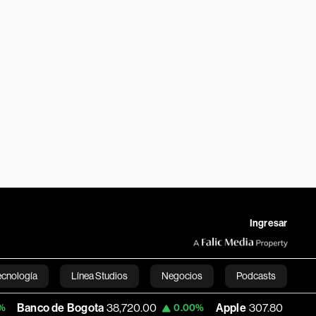
Ingresar
ecnología
Línea Studios
Negocios
Podcasts
co de Bogota
38,720.00
Apple
307.80
U
0.00%
-0.27%
English