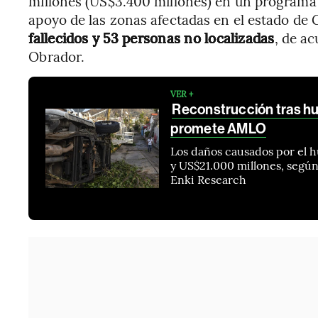
millones (US$3.400 millones) en un programa 
apoyo de las zonas afectadas en el estado de 
fallecidos y 53 personas no localizadas
, de a
Obrador.
VER +
Reconstrucción tras hu
promete AMLO
Los daños causados ​​por el
y US$21.000 millones, segú
Enki Research