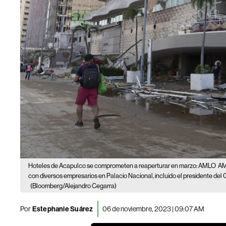
Hoteles de Acapulco se comprometen a reaperturar en marzo: AMLO
AM
con diversos empresarios en Palacio Nacional, incluido el presidente de
(Bloomberg/Alejandro Cegarra)
Por
Estephanie Suárez
06 de noviembre, 2023 | 09:07 AM