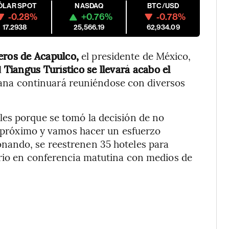
ÓLAR SPOT
NASDAQ
BTC/USD
-0.28%
+0.76%
-0.78%
17.2938
25,566.19
62,934.09
eros de Acapulco,
el presidente de México,
l
Tiangus Turístico se llevará acabo el
na continuará reuniéndose con diversos
es porque se tomó la decisión de no
ño próximo y vamos hacer un esfuerzo
nando, se reestrenen 35 hoteles para
ario en conferencia matutina con medios de