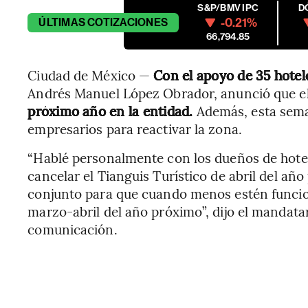
S&P/BMV IPC
D
-0.21%
ÚLTIMAS
COTIZACIONES
66,794.85
Ciudad de México —
Con el apoyo de 35 hotel
Andrés Manuel López Obrador, anunció que e
próximo año en la entidad.
Además, esta sema
empresarios para reactivar la zona.
“Hablé personalmente con los dueños de hotel
cancelar el Tianguis Turístico de abril del a
conjunto para que cuando menos estén funcio
marzo-abril del año próximo”, dijo el mandat
comunicación.