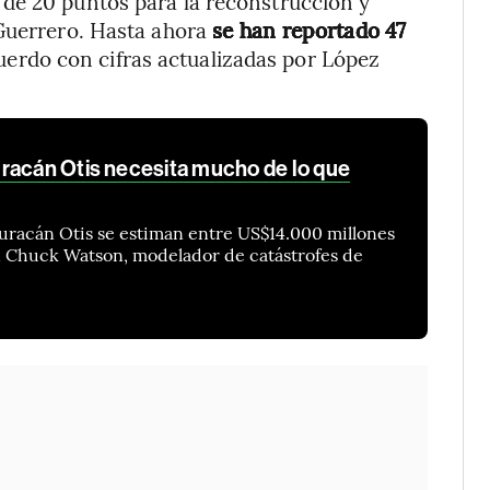
de 20 puntos para la reconstrucción y
Guerrero. Hasta ahora
se han reportado 47
cuerdo con cifras actualizadas por López
racán Otis necesita mucho de lo que
 huracán Otis se estiman entre US$14.000 millones
n Chuck Watson, modelador de catástrofes de