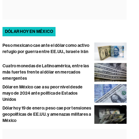
DÓLAR HOY EN MÉXICO
Peso mexicano cae ante el dólar como activo
refugio por guerra entre EE.UU., Israel e Irán
Cuatro monedas de Latinoamérica, entre las
más fuertes frente al dólar en mercados
emergentes
Dólar en México cae a su peor nivel desde
mayo de 2024 ante política de Estados
Unidos
Dólar hoy 19 de enero: peso cae por tensiones
geopolíticas de EE.UU. y amenazas militares a
México