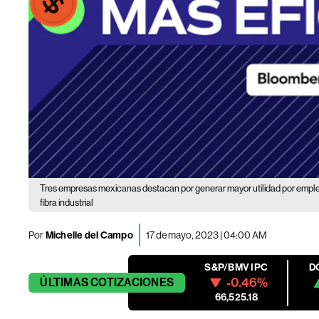
Tres empresas mexicanas destacan por generar mayor utilidad por emplea
fibra industrial
Por
Michelle del Campo
17 de mayo, 2023 | 04:00 AM
S&P/BMV IPC
D
-0.46%
ÚLTIMAS
COTIZACIONES
66,525.18