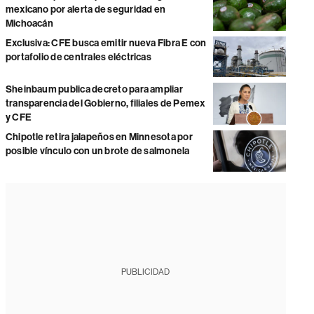
mexicano por alerta de seguridad en
Michoacán
Exclusiva: CFE busca emitir nueva Fibra E con
portafolio de centrales eléctricas
Sheinbaum publica decreto para ampliar
transparencia del Gobierno, filiales de Pemex
y CFE
Chipotle retira jalapeños en Minnesota por
posible vínculo con un brote de salmonela
PUBLICIDAD