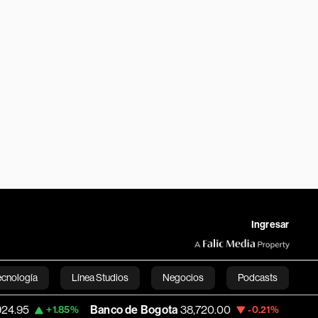
Ingresar
ecnología
Línea Studios
Negocios
Podcasts
Banco de Bogota
38,720.00
Apple
310.94
+1.85%
-0.21%
English