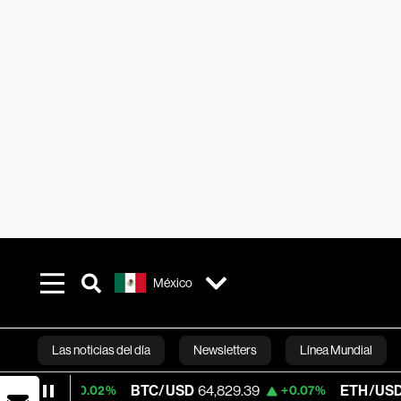
México
Las noticias del día
Newsletters
Línea Mundial
BTC/USD
64,829.39
ETH/USD
1,910.7
+0.02%
+0.07%
Bloomberg 