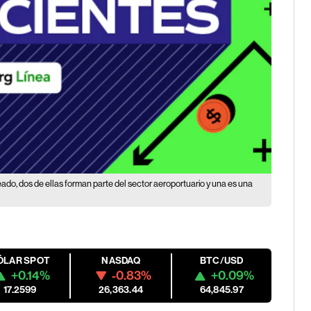
do, dos de ellas forman parte del sector aeroportuario y una es una
ÓLAR SPOT
NASDAQ
BTC/USD
+0.14%
-0.83%
+0.09%
17.2599
26,363.44
64,845.97