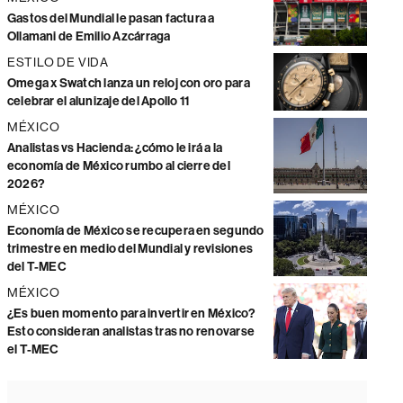
Gastos del Mundial le pasan factura a
Ollamani de Emilio Azcárraga
ESTILO DE VIDA
Omega x Swatch lanza un reloj con oro para
celebrar el alunizaje del Apollo 11
MÉXICO
Analistas vs Hacienda: ¿cómo le irá a la
economía de México rumbo al cierre del
2026?
MÉXICO
Economía de México se recupera en segundo
trimestre en medio del Mundial y revisiones
del T-MEC
MÉXICO
¿Es buen momento para invertir en México?
Esto consideran analistas tras no renovarse
el T-MEC