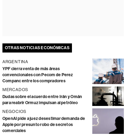
OTRAS NOTICIAS ECONÓMICAS
ARGENTINA
YPF cierra venta de más áreas
convencionales con Pecom de Perez
Companc entre los compradores
MERCADOS
Dudas sobre el acuerdo entre Irán y Omán
para reabrir Ormuz impulsan al petróleo
NEGOCIOS
OpenAI pide a juez desestimar demanda de
Apple por presunto robo de secretos
comerciales