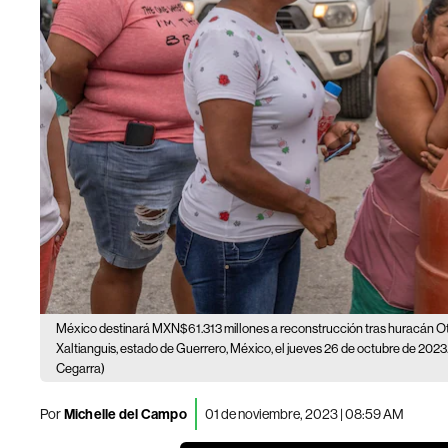
México destinará MXN$61.313 millones a reconstrucción tras huracán Ot
Xaltianguis, estado de Guerrero, México, el jueves 26 de octubre de 202
Cegarra)
Por
Michelle del Campo
01 de noviembre, 2023 | 08:59 AM