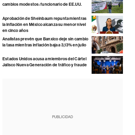
cambios modestos: funcionario de EE.UU.
Aprobación de Sheinbaum repunta mientras
la inflación en México alcanza su menor nivel
en cinco años
Analistas prevén que Banxico deje sin cambio
la tasa mientras inflación baja a 3,13% en julio
Estados Unidos acusa a miembros del Cártel
Jalisco Nueva Generación de tráfico y fraude
PUBLICIDAD