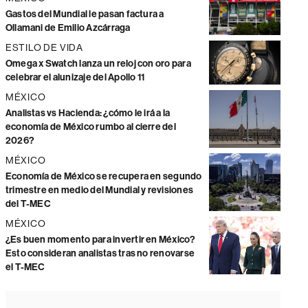
Gastos del Mundial le pasan factura a
Ollamani de Emilio Azcárraga
ESTILO DE VIDA
Omega x Swatch lanza un reloj con oro para
celebrar el alunizaje del Apollo 11
MÉXICO
Analistas vs Hacienda: ¿cómo le irá a la
economía de México rumbo al cierre del
2026?
MÉXICO
Economía de México se recupera en segundo
trimestre en medio del Mundial y revisiones
del T-MEC
MÉXICO
¿Es buen momento para invertir en México?
Esto consideran analistas tras no renovarse
el T-MEC