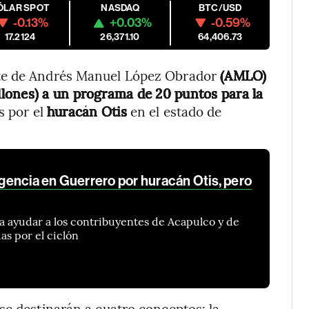
ÓLAR SPOT
NASDAQ
BTC/USD
-0.13%
+0.03%
-0.59%
17.2124
26,371.10
64,406.73
nte de Andrés Manuel López Obrador
(AMLO)
lones) a un programa de 20 puntos para la
s por el
huracán Otis
en el estado de
encia en Guerrero por huracán Otis, pero
 ayudar a los contribuyentes de Acapulco y de
as por el ciclón
se destinarán a cuatro conceptos: la