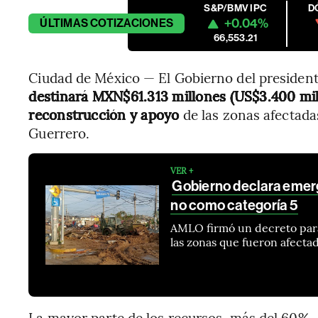
S&P/BMV IPC
D
+0.04%
ÚLTIMAS
COTIZACIONES
66,553.21
Ciudad de México — El Gobierno del preside
destinará MXN$61.313 millones (US$3.400 mil
reconstrucción y apoyo
de las zonas afectada
Guerrero.
VER +
Gobierno declara emerg
no como categoría 5
AMLO firmó un decreto para
las zonas que fueron afectad
La mayor parte de los recursos, más del 60%, 