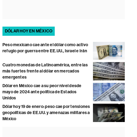
DÓLAR HOY EN MÉXICO
Peso mexicano cae ante el dólar como activo
refugio por guerra entre EE.UU., Israel e Irán
Cuatro monedas de Latinoamérica, entre las
más fuertes frente al dólar en mercados
emergentes
Dólar en México cae a su peor nivel desde
mayo de 2024 ante política de Estados
Unidos
Dólar hoy 19 de enero: peso cae por tensiones
geopolíticas de EE.UU. y amenazas militares a
México