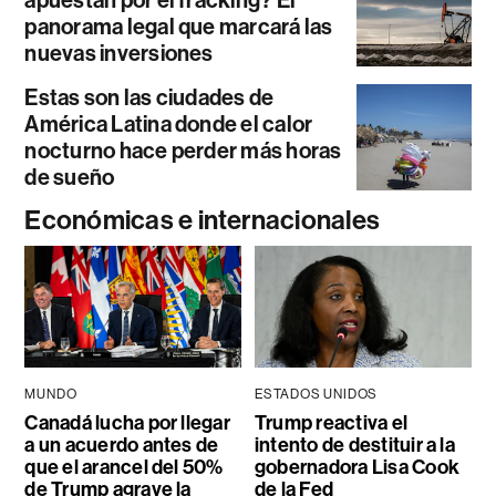
apuestan por el fracking? El
panorama legal que marcará las
nuevas inversiones
Estas son las ciudades de
América Latina donde el calor
nocturno hace perder más horas
de sueño
Económicas e internacionales
MUNDO
ESTADOS UNIDOS
Canadá lucha por llegar
Trump reactiva el
a un acuerdo antes de
intento de destituir a la
que el arancel del 50%
gobernadora Lisa Cook
de Trump agrave la
de la Fed