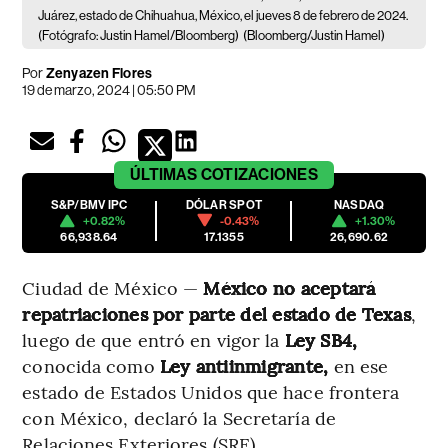
Juárez, estado de Chihuahua, México, el jueves 8 de febrero de 2024.
(Fotógrafo: Justin Hamel/Bloomberg)
(Bloomberg/Justin Hamel)
Por
Zenyazen Flores
19 de marzo, 2024 | 05:50 PM
ÚLTIMAS
COTIZACIONES
S&P/BMV IPC
DÓLAR SPOT
NASDAQ
+0.82%
-0.43%
+1.30%
66,938.64
17.1355
26,690.62
Ciudad de México —
México no aceptará
repatriaciones por parte del estado de Texas
,
luego de que entró en vigor la
Ley SB4,
conocida como
Ley antiinmigrante,
en ese
estado de Estados Unidos que hace frontera
con México, declaró la Secretaría de
Relaciones Exteriores (SRE).