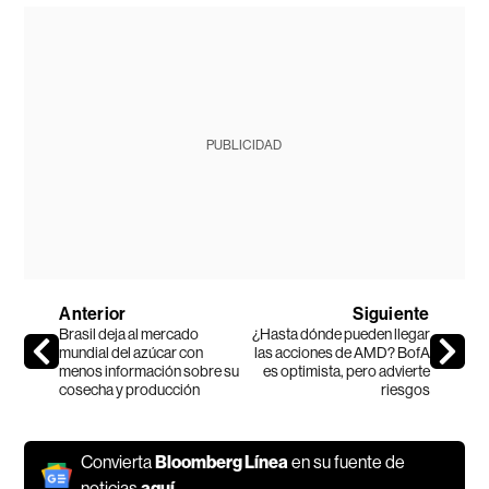
PUBLICIDAD
Anterior
Siguiente
Brasil deja al mercado
¿Hasta dónde pueden llegar
mundial del azúcar con
las acciones de AMD? BofA
menos información sobre su
es optimista, pero advierte
cosecha y producción
riesgos
Convierta
Bloomberg Línea
en su fuente de
noticias
aquí