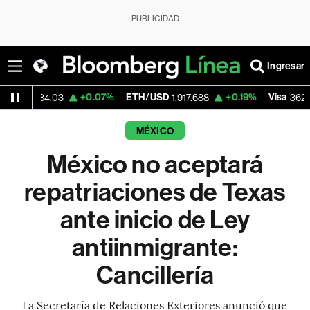
PUBLICIDAD
Ingresar
+0.07%
ETH/USD
+0.19%
Visa
-2.15
.03
1,917.688
362.50
MÉXICO
México no aceptará
repatriaciones de Texas
ante inicio de Ley
antiinmigrante:
Cancillería
La Secretaría de Relaciones Exteriores anunció que