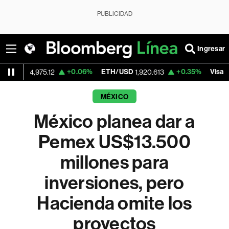
PUBLICIDAD
Ingresar
+0.06%
ETH/USD
+0.35%
Visa
,975.12
1,920.613
362.50
MÉXICO
México planea dar a
Pemex US$13.500
millones para
inversiones, pero
Hacienda omite los
proyectos