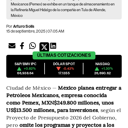
Mexicanos (Pemex) se exhibe en un tanque de almacenamiento en
la Refinería Miguel Hidalgo de la compañía en Tula de Allende,
México
Por
Arturo Solís
15 de septiembre, 2025 | 07:05 AM
ÚLTIMAS
COTIZACIONES
S&P/BMV IPC
DÓLAR SPOT
NASDAQ
+0.82%
-0.43%
+1.30%
66,938.64
17.1355
26,690.62
Ciudad de México —
México planea entregar a
Petróleos Mexicanos, empresa conocida
como Pemex, MXN$249.800 millones, unos
US$13.500 millones, para inversiones
, según el
Proyecto de Presupuesto 2026 del Gobierno,
pero
omite los programas y proyectos a los