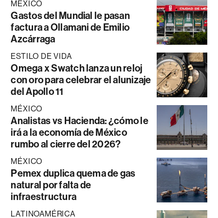
MÉXICO
Gastos del Mundial le pasan
factura a Ollamani de Emilio
Azcárraga
ESTILO DE VIDA
Omega x Swatch lanza un reloj
con oro para celebrar el alunizaje
del Apollo 11
MÉXICO
Analistas vs Hacienda: ¿cómo le
irá a la economía de México
rumbo al cierre del 2026?
MÉXICO
Pemex duplica quema de gas
natural por falta de
infraestructura
LATINOAMÉRICA