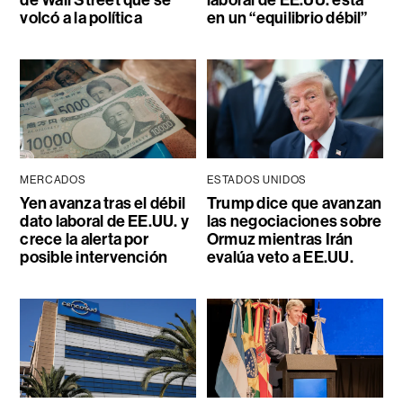
de Wall Street que se
laboral de EE.UU. está
volcó a la política
en un “equilibrio débil”
MERCADOS
ESTADOS UNIDOS
Yen avanza tras el débil
Trump dice que avanzan
dato laboral de EE.UU. y
las negociaciones sobre
crece la alerta por
Ormuz mientras Irán
posible intervención
evalúa veto a EE.UU.