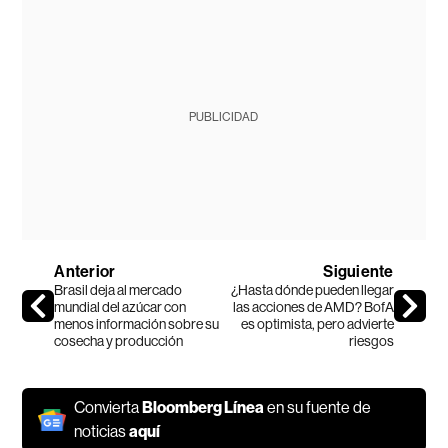
PUBLICIDAD
Anterior
Siguiente
Brasil deja al mercado
¿Hasta dónde pueden llegar
mundial del azúcar con
las acciones de AMD? BofA
menos información sobre su
es optimista, pero advierte
cosecha y producción
riesgos
Convierta
Bloomberg Línea
en su fuente de
noticias
aquí