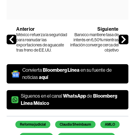
Anterior
Siguiente
México refuerza la seguridad
Banxico mantiene tasa de
para reanudar las
interés en 6,50% mientras
exportaciones de aguacate
inflación converge cerca del
tras freno de EE.UU.
objetivo
Convierta
Bloomberg Línea
en su fuente de
noticias
aquí
Síguenos en el canal
WhatsApp
de
Bloomberg
Línea México
Temas de este artículo
Reforma judicial
Claudia Sheinbaum
AMLO