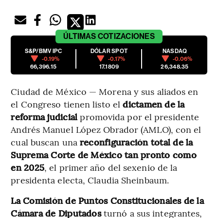
ÚLTIMAS
COTIZACIONES
S&P/BMV IPC
DÓLAR SPOT
NASDAQ
-0.19%
-0.17%
-0.06%
66,396.15
17.1809
26,348.35
Ciudad de México — Morena y sus aliados en
el Congreso tienen listo el
dictamen de la
reforma judicial
promovida por el presidente
Andrés Manuel López Obrador (AMLO), con el
cual buscan una
reconfiguración total de la
Suprema Corte de México tan pronto como
en 2025
, el primer año del sexenio de la
presidenta electa, Claudia Sheinbaum.
La Comisión de Puntos Constitucionales de la
Cámara de Diputados
turnó a sus integrantes,