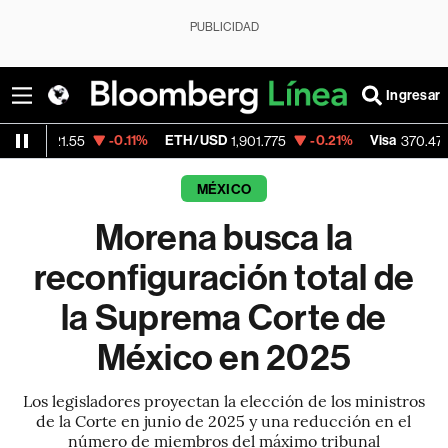
PUBLICIDAD
Ingresar
-0.11%
ETH/USD
-0.21%
Visa
+0.52%
5
1,901.775
370.47
MÉXICO
Morena busca la
reconfiguración total de
la Suprema Corte de
México en 2025
Los legisladores proyectan la elección de los ministros
de la Corte en junio de 2025 y una reducción en el
número de miembros del máximo tribunal