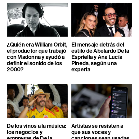
¿Quién era William Orbit,
El mensaje detrás del
el productor que trabajó
estilo de Abelardo De la
con Madonna y ayudó a
Espriella y Ana Lucía
definir el sonido de los
Pineda, según una
2000?
experta
De los vinos a la música:
Artistas se resisten a
los negocios y
que sus voces y
empresas de De la
canciones sean usadas