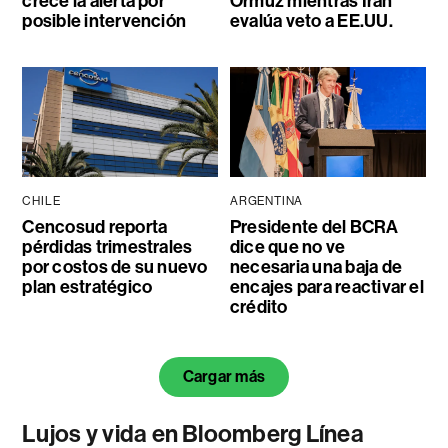
crece la alerta por
Ormuz mientras Irán
posible intervención
evalúa veto a EE.UU.
CHILE
ARGENTINA
Cencosud reporta
Presidente del BCRA
pérdidas trimestrales
dice que no ve
por costos de su nuevo
necesaria una baja de
plan estratégico
encajes para reactivar el
crédito
Cargar más
Lujos y vida en Bloomberg Línea