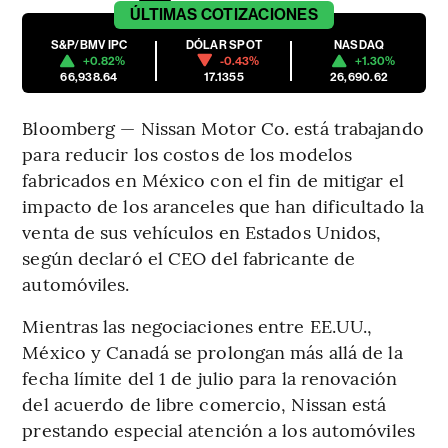
ÚLTIMAS
COTIZACIONES
S&P/BMV IPC
DÓLAR SPOT
NASDAQ
+0.82%
-0.43%
+1.30%
66,938.64
17.1355
26,690.62
Bloomberg — Nissan Motor Co. está trabajando
para reducir los costos de los modelos
fabricados en México con el fin de mitigar el
impacto de los aranceles que han dificultado la
venta de sus vehículos en Estados Unidos,
según declaró el CEO del fabricante de
automóviles.
Mientras las negociaciones entre EE.UU.,
México y Canadá se prolongan más allá de la
fecha límite del 1 de julio para la renovación
del acuerdo de libre comercio, Nissan está
prestando especial atención a los automóviles