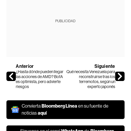
PUBLICIDAD
Anterior
Siguiente
¿Hasta dónde pueden llegar
Qué necesita Venezuela para
las acciones de AMD? BofA
reconstruirse tras los
es optimista, pero advierte
terremotos, según un
riesgos
experto japonés
Convierta
Bloomberg Línea
en su fuente de
noticias
aquí