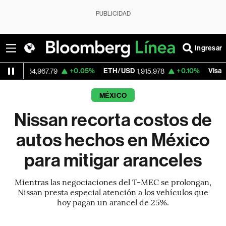
PUBLICIDAD
Ingresar
+0.05%
ETH/USD
+0.10%
Visa
4,967.79
1,915.978
362.50
MÉXICO
Nissan recorta costos de
autos hechos en México
para mitigar aranceles
Mientras las negociaciones del T-MEC se prolongan,
Nissan presta especial atención a los vehículos que
hoy pagan un arancel de 25%.