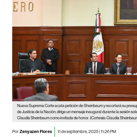
Nueva Suprema Corte acata petición de Sheinbaum y recortará su pres
de Justicia de la Nación, dirige un mensaje inaugural durante la sesión s
Claudia Sheinbaum como invitada de honor.
(Cortesía: Claudia Sheinbau
Por
Zenyazen Flores
11 de septiembre, 2025 | 11:26 PM