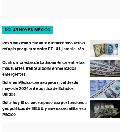
DÓLAR HOY EN MÉXICO
Peso mexicano cae ante el dólar como activo
refugio por guerra entre EE.UU., Israel e Irán
Cuatro monedas de Latinoamérica, entre las
más fuertes frente al dólar en mercados
emergentes
Dólar en México cae a su peor nivel desde
mayo de 2024 ante política de Estados
Unidos
Dólar hoy 19 de enero: peso cae por tensiones
geopolíticas de EE.UU. y amenazas militares a
México