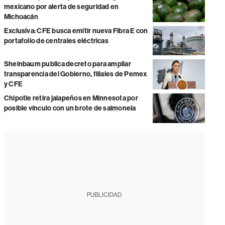
mexicano por alerta de seguridad en
Michoacán
Exclusiva: CFE busca emitir nueva Fibra E con
portafolio de centrales eléctricas
Sheinbaum publica decreto para ampliar
transparencia del Gobierno, filiales de Pemex
y CFE
Chipotle retira jalapeños en Minnesota por
posible vínculo con un brote de salmonela
PUBLICIDAD