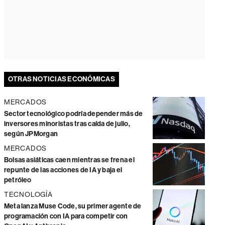
OTRAS NOTICIAS ECONÓMICAS
MERCADOS
Sector tecnológico podría depender más de
inversores minoristas tras caída de julio,
según JPMorgan
MERCADOS
Bolsas asiáticas caen mientras se frena el
repunte de las acciones de IA y baja el
petróleo
TECNOLOGÍA
Meta lanza Muse Code, su primer agente de
programación con IA para competir con