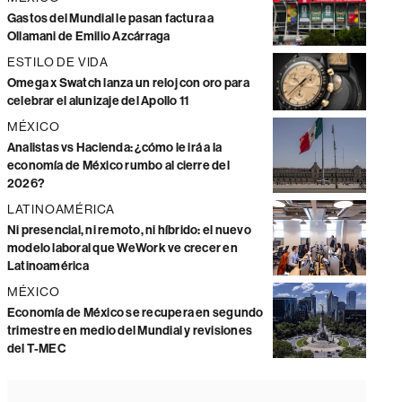
Gastos del Mundial le pasan factura a
Ollamani de Emilio Azcárraga
ESTILO DE VIDA
Omega x Swatch lanza un reloj con oro para
celebrar el alunizaje del Apollo 11
MÉXICO
Analistas vs Hacienda: ¿cómo le irá a la
economía de México rumbo al cierre del
2026?
LATINOAMÉRICA
Ni presencial, ni remoto, ni híbrido: el nuevo
modelo laboral que WeWork ve crecer en
Latinoamérica
MÉXICO
Economía de México se recupera en segundo
trimestre en medio del Mundial y revisiones
del T-MEC