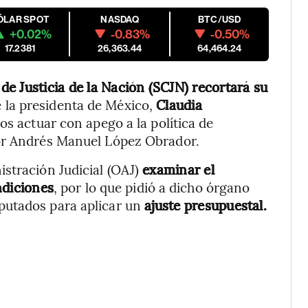
ÓLAR SPOT
NASDAQ
BTC/USD
+0.02%
-0.83%
-0.50%
17.2381
26,363.44
64,464.24
e Justicia de la Nación (SCJN) recortará su
e la presidenta de México,
Claudia
os actuar con apego a la política de
por Andrés Manuel López Obrador.
stración Judicial (OAJ)
examinar el
ndiciones
, por lo que pidió a dicho órgano
putados para aplicar un
ajuste presupuestal.