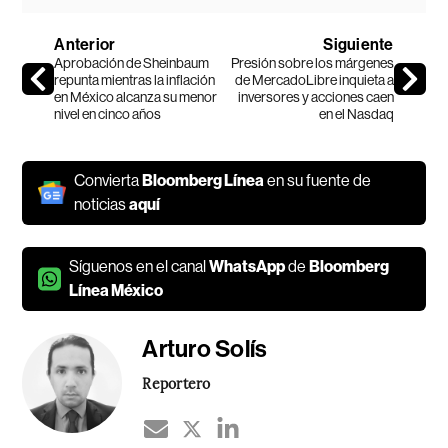
Anterior
Siguiente
Aprobación de Sheinbaum
Presión sobre los márgenes
repunta mientras la inflación
de MercadoLibre inquieta a
en México alcanza su menor
inversores y acciones caen
nivel en cinco años
en el Nasdaq
Convierta
Bloomberg Línea
en su fuente de
noticias
aquí
Síguenos en el canal
WhatsApp
de
Bloomberg
Línea México
Arturo Solís
Reportero