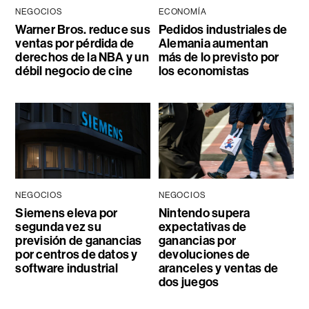
NEGOCIOS
ECONOMÍA
Warner Bros. reduce sus
Pedidos industriales de
ventas por pérdida de
Alemania aumentan
derechos de la NBA y un
más de lo previsto por
débil negocio de cine
los economistas
NEGOCIOS
NEGOCIOS
Siemens eleva por
Nintendo supera
segunda vez su
expectativas de
previsión de ganancias
ganancias por
por centros de datos y
devoluciones de
software industrial
aranceles y ventas de
dos juegos