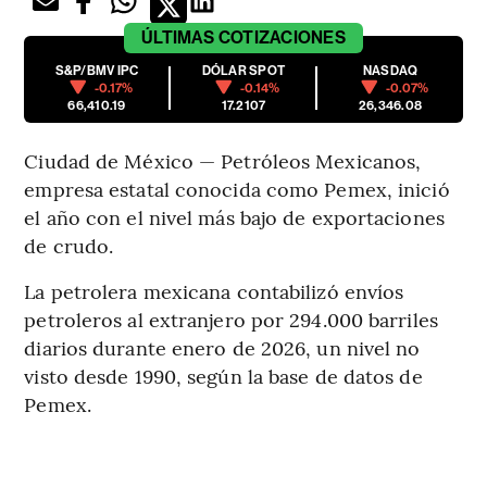
ÚLTIMAS
COTIZACIONES
S&P/BMV IPC
DÓLAR SPOT
NASDAQ
-0.17%
-0.14%
-0.07%
66,410.19
17.2107
26,346.08
Ciudad de México — Petróleos Mexicanos,
empresa estatal conocida como Pemex, inició
el año con el nivel más bajo de exportaciones
de crudo.
La petrolera mexicana contabilizó envíos
petroleros al extranjero por 294.000 barriles
diarios durante enero de 2026, un nivel no
visto desde 1990, según la base de datos de
Pemex.