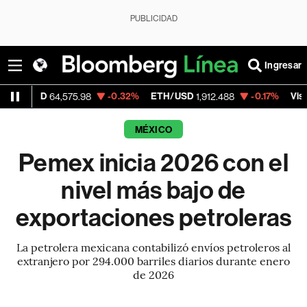
PUBLICIDAD
Ingresar
D
-0.32%
ETH/USD
-0.17%
Visa
64,575.98
1,912.488
367.94
MÉXICO
Pemex inicia 2026 con el
nivel más bajo de
exportaciones petroleras
La petrolera mexicana contabilizó envíos petroleros al
extranjero por 294.000 barriles diarios durante enero
de 2026