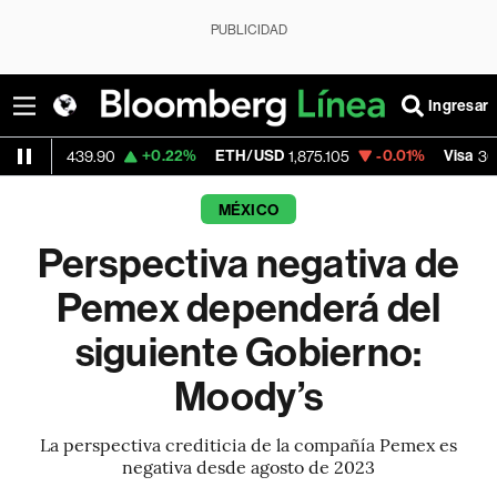
PUBLICIDAD
Ingresar
+0.22%
ETH/USD
-0.01%
Visa
-0.
439.90
1,875.105
367.17
MÉXICO
Perspectiva negativa de
Pemex dependerá del
siguiente Gobierno:
Moody’s
La perspectiva crediticia de la compañía Pemex es
negativa desde agosto de 2023