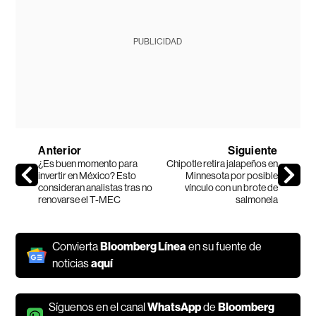
PUBLICIDAD
Anterior
Siguiente
¿Es buen momento para
Chipotle retira jalapeños en
invertir en México? Esto
Minnesota por posible
consideran analistas tras no
vínculo con un brote de
renovarse el T-MEC
salmonela
Convierta
Bloomberg Línea
en su fuente de
noticias
aquí
Síguenos en el canal
WhatsApp
de
Bloomberg