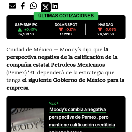
ÚLTIMAS
COTIZACIONES
S&P/BMV IPC
DÓLAR SPOT
NASDAQ
+0.40%
-0.17%
-0.09%
67,100.10
17.2287
26,561.58
Ciudad de México — Moody’s dijo que
la
perspectiva negativa de la calificación de la
compañía estatal Petróleos Mexicanos
(Pemex) ‘B1′ dependerá de la estrategia que
tenga
el siguiente Gobierno de México para la
empresa
.
VER +
Moody’s cambia a negativa
perspectiva de Pemex, pero
mantiene calificación crediticia