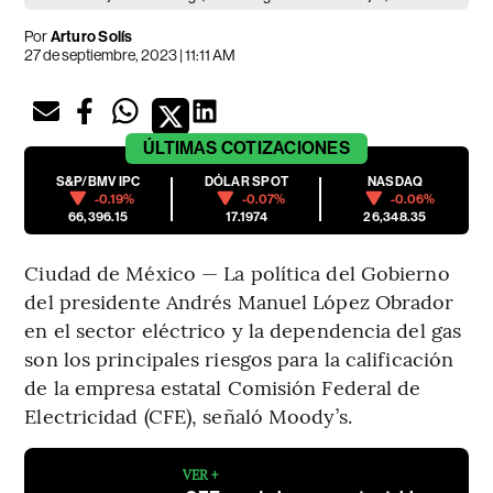
Por
Arturo Solís
27 de septiembre, 2023 | 11:11 AM
ÚLTIMAS
COTIZACIONES
S&P/BMV IPC
DÓLAR SPOT
NASDAQ
-0.19%
-0.07%
-0.06%
66,396.15
17.1974
26,348.35
Ciudad de México — La política del Gobierno
del presidente Andrés Manuel López Obrador
en el sector eléctrico y la dependencia del gas
son los principales riesgos para la calificación
de la empresa estatal Comisión Federal de
Electricidad (CFE), señaló Moody’s.
VER +