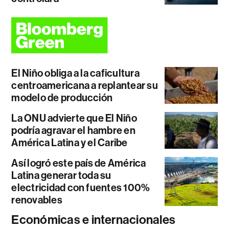
El Niño obliga a la caficultura
centroamericana a replantear su
modelo de producción
La ONU advierte que El Niño
podría agravar el hambre en
América Latina y el Caribe
Así logró este país de América
Latina generar toda su
electricidad con fuentes 100%
renovables
Económicas e internacionales