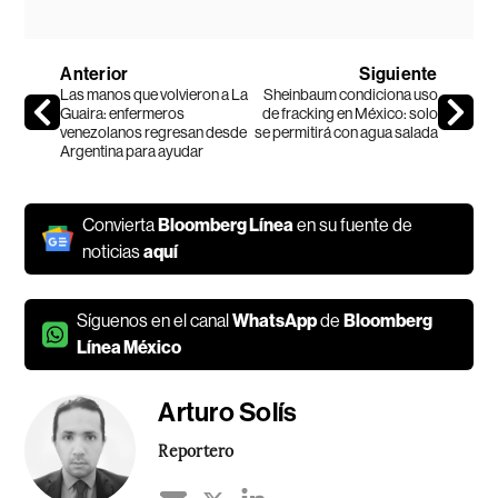
Anterior
Siguiente
Las manos que volvieron a La
Sheinbaum condiciona uso
Guaira: enfermeros
de fracking en México: solo
venezolanos regresan desde
se permitirá con agua salada
Argentina para ayudar
Convierta
Bloomberg Línea
en su fuente de
noticias
aquí
Síguenos en el canal
WhatsApp
de
Bloomberg
Línea México
Arturo Solís
Reportero