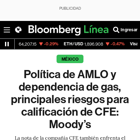
PUBLICIDAD
Ingresar
-0.29%
ETH/USD
-0.47%
Visa
64,207.15
1,896.908
370.47
MÉXICO
Política de AMLO y
dependencia de gas,
principales riesgos para
calificación de CFE:
Moody’s
La nota de la compañía CFE también enfrenta el