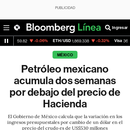
PUBLICIDAD
Ingresar
-0.06%
ETH/USD
-0.32%
Visa
+1.
9.82
1,869.338
369.59
MÉXICO
Petróleo mexicano
acumula dos semanas
por debajo del precio de
Hacienda
El Gobierno de México calcula que la variación en los
ingresos presupuestales por cambio de un dólar en el
precio del crudo es de US$530 millones