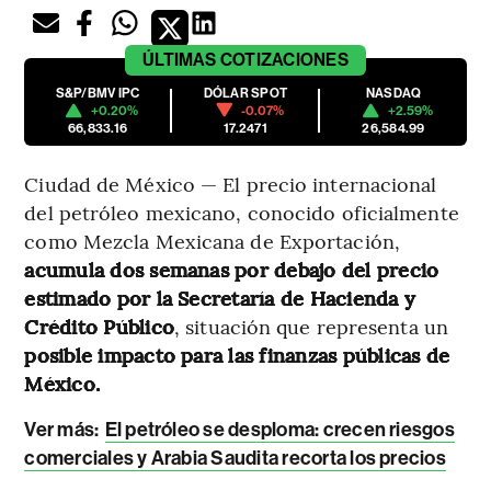
ÚLTIMAS
COTIZACIONES
S&P/BMV IPC
DÓLAR SPOT
NASDAQ
+0.20%
-0.07%
+2.59%
66,833.16
17.2471
26,584.99
Ciudad de México — El precio internacional
del petróleo mexicano, conocido oficialmente
como Mezcla Mexicana de Exportación,
acumula dos semanas por debajo del precio
estimado por la Secretaría de Hacienda y
Crédito Público
, situación que representa un
posible impacto para las finanzas públicas de
México.
Ver más:
El petróleo se desploma: crecen riesgos
comerciales y Arabia Saudita recorta los precios