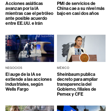
Acciones asiáticas
PMI de servicios de
avanzan por la IA
China cae a su nivel más
mientras cae el petróleo
bajo en casi dos años
ante posible acuerdo
entre EE.UU. e Irán
NEGOCIOS
MÉXICO
El auge de la IA se
Sheinbaum publica
extiende a las acciones
decreto para ampliar
industriales, según
transparencia del
Wells Fargo
Gobierno, filiales de
Pemex y CFE