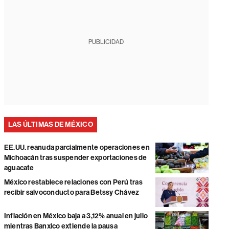
PUBLICIDAD
LAS ÚLTIMAS DE MÉXICO
EE.UU. reanuda parcialmente operaciones en
Michoacán tras suspender exportaciones de
aguacate
México restablece relaciones con Perú tras
recibir salvoconducto para Betssy Chávez
Inflación en México baja a 3,12% anual en julio
mientras Banxico extiende la pausa