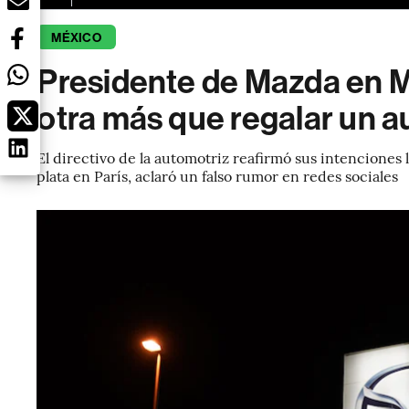
MÉXICO
Presidente de Mazda en M
otra más que regalar un a
El directivo de la automotriz reafirmó sus intenciones 
plata en París, aclaró un falso rumor en redes sociales