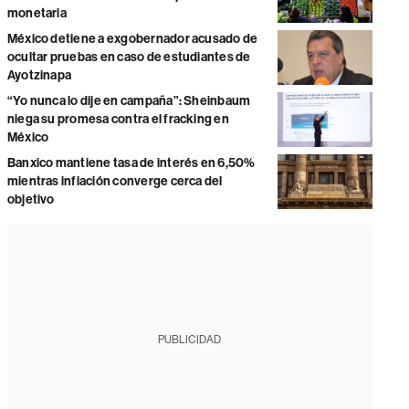
monetaria
México detiene a exgobernador acusado de
ocultar pruebas en caso de estudiantes de
Ayotzinapa
“Yo nunca lo dije en campaña”: Sheinbaum
niega su promesa contra el fracking en
México
Banxico mantiene tasa de interés en 6,50%
mientras inflación converge cerca del
objetivo
PUBLICIDAD