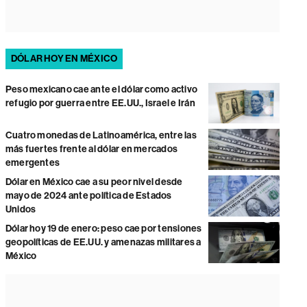
DÓLAR HOY EN MÉXICO
Peso mexicano cae ante el dólar como activo
refugio por guerra entre EE.UU., Israel e Irán
Cuatro monedas de Latinoamérica, entre las
más fuertes frente al dólar en mercados
emergentes
Dólar en México cae a su peor nivel desde
mayo de 2024 ante política de Estados
Unidos
Dólar hoy 19 de enero: peso cae por tensiones
geopolíticas de EE.UU. y amenazas militares a
México