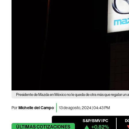
Presidente de Mazda en México no le queda de otra más que regalar un 
Por
Michelle del Campo
13 de agosto, 2024 | 04:43 PM
S&P/BMV IPC
D
+0.82%
ÚLTIMAS
COTIZACIONES