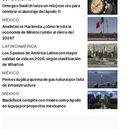
Omega x Swatch lanza un reloj con oro para
celebrar el alunizaje del Apollo 11
MÉXICO
Analistas vs Hacienda: ¿cómo le irá a la
economía de México rumbo al cierre del
2026?
LATINOAMÉRICA
Los 5 países de América Latina con mayor
calidad de vida en 2026, según clasificación
de Wharton
MÉXICO
Pemex duplica quema de gas natural por falta
de infraestructura
MÉXICO
BlackRock compite con rivales como Apollo
en la puja por proyectos mexicanos