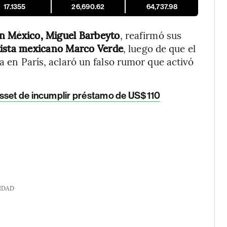
17.1355
26,690.62
64,737.98
n México, Miguel Barbeyto
, reafirmó sus
tista mexicano Marco Verde
, luego de que el
ta en París, aclaró un falso rumor que activó
Asset de incumplir préstamo de US$110
IDAD