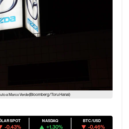
(Bloomberg/Toru Hanai)
auto a Marco Verde
ÓLAR SPOT
NASDAQ
BTC/USD
-0.43%
+1.30%
-0.46%