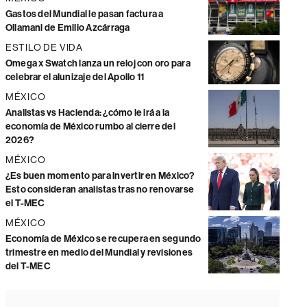
Gastos del Mundial le pasan factura a
Ollamani de Emilio Azcárraga
ESTILO DE VIDA
Omega x Swatch lanza un reloj con oro para
celebrar el alunizaje del Apollo 11
MÉXICO
Analistas vs Hacienda: ¿cómo le irá a la
economía de México rumbo al cierre del
2026?
MÉXICO
¿Es buen momento para invertir en México?
Esto consideran analistas tras no renovarse
el T-MEC
MÉXICO
Economía de México se recupera en segundo
trimestre en medio del Mundial y revisiones
del T-MEC