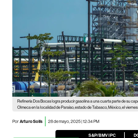
Refinería Dos Bocas logra producir gasolina a una cuarta parte de su ca
Olmeca en la localidad de Paraíso, estado de Tabasco, México, el viernes 1
Por
Arturo Solís
28 de mayo, 2025 | 12:34 PM
S&P/BMV IPC
D