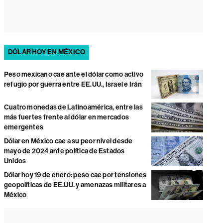
DÓLAR HOY EN MÉXICO
Peso mexicano cae ante el dólar como activo
refugio por guerra entre EE.UU., Israel e Irán
Cuatro monedas de Latinoamérica, entre las
más fuertes frente al dólar en mercados
emergentes
Dólar en México cae a su peor nivel desde
mayo de 2024 ante política de Estados
Unidos
Dólar hoy 19 de enero: peso cae por tensiones
geopolíticas de EE.UU. y amenazas militares a
México