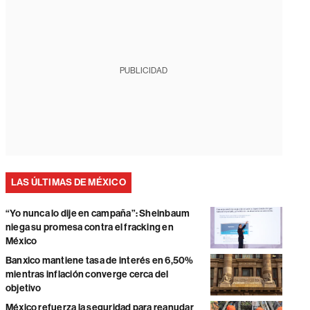
PUBLICIDAD
LAS ÚLTIMAS DE MÉXICO
“Yo nunca lo dije en campaña”: Sheinbaum
niega su promesa contra el fracking en
México
Banxico mantiene tasa de interés en 6,50%
mientras inflación converge cerca del
objetivo
México refuerza la seguridad para reanudar