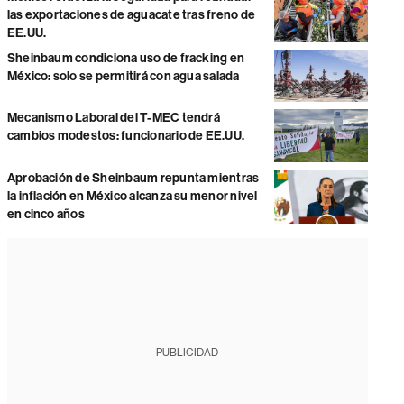
las exportaciones de aguacate tras freno de
EE.UU.
Sheinbaum condiciona uso de fracking en
México: solo se permitirá con agua salada
Mecanismo Laboral del T-MEC tendrá
cambios modestos: funcionario de EE.UU.
Aprobación de Sheinbaum repunta mientras
la inflación en México alcanza su menor nivel
en cinco años
PUBLICIDAD