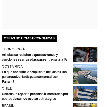
OTRAS NOTICIAS ECONÓMICAS
TECNOLOGÍA
Artistas se resisten a que sus voces y
canciones sean usadas para entrenar a la IA
COSTA RICA
En qué consiste la propuesta de Costa Rica
para resolver la disputa comercial con
Panamá
CHILE
Cencosud reporta pérdidas trimestrales por
costos de su nuevo plan estratégico
BRASIL