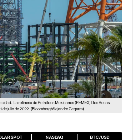
pacidad.
La refinería de Petróleos Mexicanos (PEMEX) Dos Bocas
 de julio de 2022.
(Bloomberg/Alejandro Cegarra)
ÓLAR SPOT
NASDAQ
BTC/USD