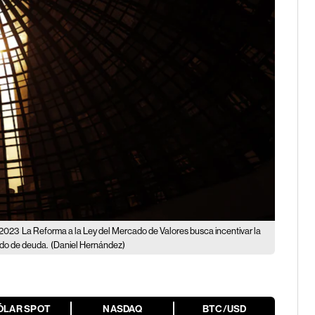
 2023
La Reforma a la Ley del Mercado de Valores busca incentivar la
ado de deuda.
(Daniel Hernández)
ÓLAR SPOT
NASDAQ
BTC/USD