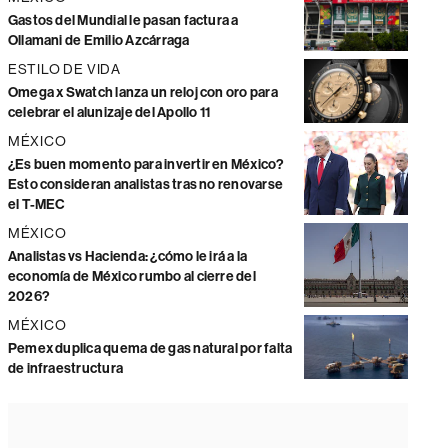
Gastos del Mundial le pasan factura a
Ollamani de Emilio Azcárraga
ESTILO DE VIDA
Omega x Swatch lanza un reloj con oro para
celebrar el alunizaje del Apollo 11
MÉXICO
¿Es buen momento para invertir en México?
Esto consideran analistas tras no renovarse
el T-MEC
MÉXICO
Analistas vs Hacienda: ¿cómo le irá a la
economía de México rumbo al cierre del
2026?
MÉXICO
Pemex duplica quema de gas natural por falta
de infraestructura