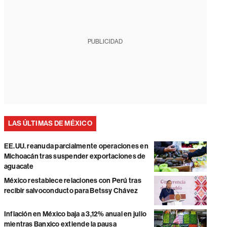
PUBLICIDAD
LAS ÚLTIMAS DE MÉXICO
EE.UU. reanuda parcialmente operaciones en
Michoacán tras suspender exportaciones de
aguacate
México restablece relaciones con Perú tras
recibir salvoconducto para Betssy Chávez
Inflación en México baja a 3,12% anual en julio
mientras Banxico extiende la pausa