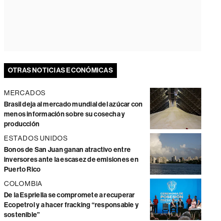
OTRAS NOTICIAS ECONÓMICAS
MERCADOS
Brasil deja al mercado mundial del azúcar con
menos información sobre su cosecha y
producción
ESTADOS UNIDOS
Bonos de San Juan ganan atractivo entre
inversores ante la escasez de emisiones en
Puerto Rico
COLOMBIA
De la Espriella se compromete a recuperar
Ecopetrol y a hacer fracking “responsable y
sostenible”