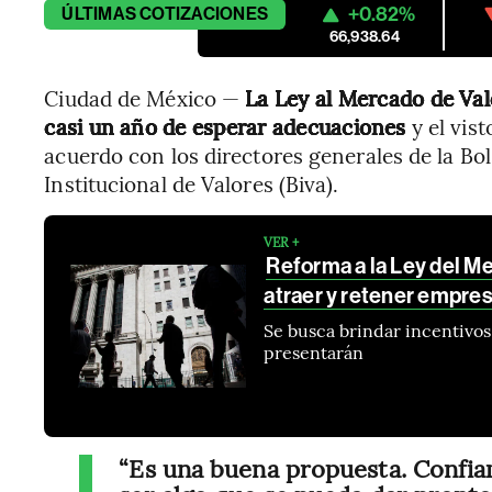
+0.82%
ÚLTIMAS
COTIZACIONES
66,938.64
Ciudad de México —
La Ley al Mercado de Val
casi un año de esperar adecuaciones
y el vist
acuerdo con los directores generales de la Bo
Institucional de Valores (Biva).
VER +
Reforma a la Ley del Me
atraer y retener empres
Se busca brindar incentivos 
presentarán
“Es una buena propuesta. Confia