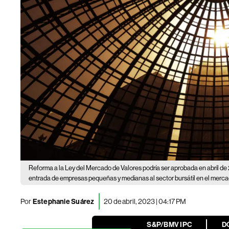
Reforma a la Ley del Mercado de Valores podría ser aprobada en abril de
entrada de empresas pequeñas y medianas al sector bursátil en el merc
Por
Estephanie Suárez
20 de abril, 2023 | 04:17 PM
S&P/BMV IPC
D