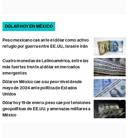
DÓLAR HOY EN MÉXICO
Peso mexicano cae ante el dólar como activo
refugio por guerra entre EE.UU., Israel e Irán
Cuatro monedas de Latinoamérica, entre las
más fuertes frente al dólar en mercados
emergentes
Dólar en México cae a su peor nivel desde
mayo de 2024 ante política de Estados
Unidos
Dólar hoy 19 de enero: peso cae por tensiones
geopolíticas de EE.UU. y amenazas militares a
México