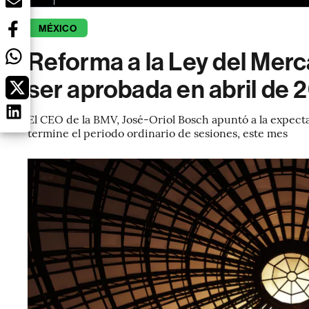
MÉXICO
Reforma a la Ley del Merc
ser aprobada en abril de 
El CEO de la BMV, José-Oriol Bosch apuntó a la expect
termine el periodo ordinario de sesiones, este mes