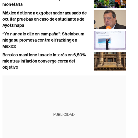
monetaria
México detiene a exgobernador acusado de
ocultar pruebas en caso de estudiantes de
Ayotzinapa
“Yo nunca lo dije en campaña”: Sheinbaum
niega su promesa contra el fracking en
México
Banxico mantiene tasa de interés en 6,50%
mientras inflación converge cerca del
objetivo
PUBLICIDAD