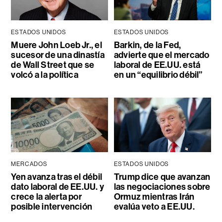
ESTADOS UNIDOS
ESTADOS UNIDOS
Muere John Loeb Jr., el
Barkin, de la Fed,
sucesor de una dinastía
advierte que el mercado
de Wall Street que se
laboral de EE.UU. está
volcó a la política
en un “equilibrio débil”
MERCADOS
ESTADOS UNIDOS
Yen avanza tras el débil
Trump dice que avanzan
dato laboral de EE.UU. y
las negociaciones sobre
crece la alerta por
Ormuz mientras Irán
posible intervención
evalúa veto a EE.UU.