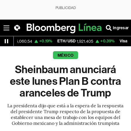
PUBLICIDAD
Ingresar
+0.19%
ETH/USD
+0.39%
Visa
-
060.54
1,921.405
362.50
MÉXICO
Sheinbaum anunciará
este lunes Plan B contra
aranceles de Trump
La presidenta dijo que está a la espera de la respuesta
del presidente Trump respecto de la propuesta de
establecer una mesa de trabajo con los equipos del
Gobierno mexicano y la administración trumpista