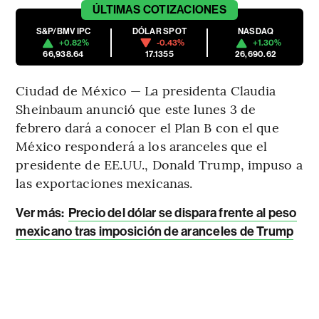
ÚLTIMAS
COTIZACIONES
S&P/BMV IPC
DÓLAR SPOT
NASDAQ
+0.82%
-0.43%
+1.30%
66,938.64
17.1355
26,690.62
Ciudad de México — La presidenta Claudia
Sheinbaum anunció que este lunes 3 de
febrero dará a conocer el Plan B con el que
México responderá a los aranceles que el
presidente de EE.UU., Donald Trump, impuso a
las exportaciones mexicanas.
Ver más:
Precio del dólar se dispara frente al peso
mexicano tras imposición de aranceles de Trump