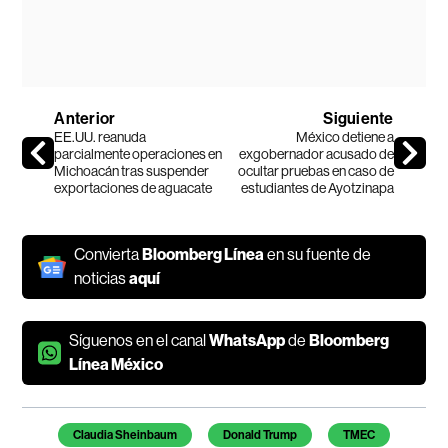
Anterior
Siguiente
EE.UU. reanuda
México detiene a
parcialmente operaciones en
exgobernador acusado de
Michoacán tras suspender
ocultar pruebas en caso de
exportaciones de aguacate
estudiantes de Ayotzinapa
Convierta
Bloomberg Línea
en su fuente de
noticias
aquí
Síguenos en el canal
WhatsApp
de
Bloomberg
Línea México
Temas de este artículo
Claudia Sheinbaum
Donald Trump
TMEC