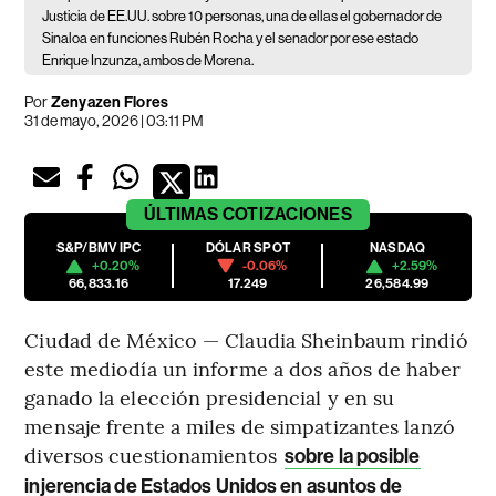
Justicia de EE.UU. sobre 10 personas, una de ellas el gobernador de
Sinaloa en funciones Rubén Rocha y el senador por ese estado
Enrique Inzunza, ambos de Morena.
Por
Zenyazen Flores
31 de mayo, 2026 | 03:11 PM
ÚLTIMAS
COTIZACIONES
S&P/BMV IPC
DÓLAR SPOT
NASDAQ
+0.20%
-0.06%
+2.59%
66,833.16
17.249
26,584.99
Ciudad de México — Claudia Sheinbaum rindió
este mediodía un informe a dos años de haber
ganado la elección presidencial y en su
mensaje frente a miles de simpatizantes lanzó
diversos cuestionamientos
sobre la posible
injerencia de Estados Unidos en asuntos de