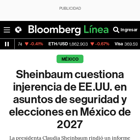
PUBLICIDAD
Ingresar
-0.41%
ETH/USD
-0.67%
Visa
+1.07%
1,862.903
369.59
MÉXICO
Sheinbaum cuestiona
injerencia de EE.UU. en
asuntos de seguridad y
elecciones en México de
2027
La presidenta Claudia Sheinbaum rindió un informe