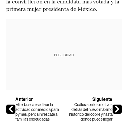
la convirtieron en la candidata más votada y la
primera mujer presidenta de México.
PUBLICIDAD
Anterior
Siguiente
Milei busca reactivar la
Cuáles son los motivos
actividad con medida para
detrás del nuevo máximo
pymes, pero sin rescate a
histórico del cobre y hasta
familias endeudadas
dónde puede llegar